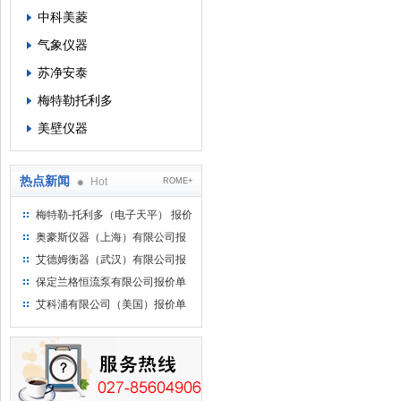
中科美菱
气象仪器
苏净安泰
梅特勒托利多
美壁仪器
热点新闻
Hot
ROME+
梅特勒-托利多（电子天平） 报价
单
奥豪斯仪器（上海）有限公司报
价单
艾德姆衡器（武汉）有限公司报
价单
保定兰格恒流泵有限公司报价单
艾科浦有限公司（美国）报价单