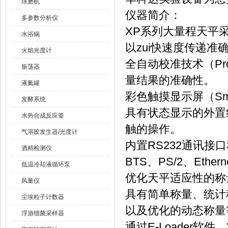
球磨机
仪器简介：
多参数分析仪
XP系列大量程天平采用
水浴锅
以zui快速度传递
火焰光度计
全自动校准技术（Pr
振荡器
量结果的准确性。
液氮罐
彩色触摸显示屏（Sma
发酵系统
具有状态显示的外置红
水热合成反应釜
触的操作。
气溶胶发生器/光度计
内置RS232通讯接口
酒精检测仪
BTS、PS/2、Eth
低温冷却液循环泵
优化天平适应性的称
风量仪
具有简单称量、统计
尘埃粒子计数器
以及优化的动态称量
浮游细菌采样器
通过E-Loader