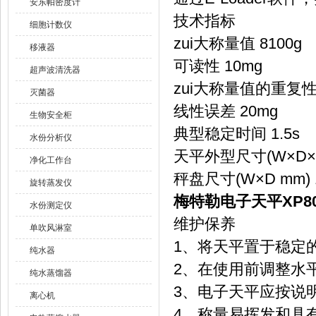
安东帕密度计
技术指标
细胞计数仪
zui大称量值 8100g
移液器
可读性 10mg
超声波清洗器
zui大称量值的重复性误
灭菌器
线性误差 20mg
生物安全柜
典型稳定时间 1.5s
水份分析仪
天平外型尺寸(W×D×H 
净化工作台
秤盘尺寸(W×D mm) 
旋转蒸发仪
梅特勒电子天平XP80
水份测定仪
维护保养
单吹风淋室
1、将天平置于稳定
纯水器
2、在使用前调整水
纯水蒸馏器
3、电子天平应按说
离心机
4、称量易挥发和具