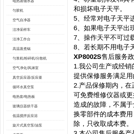
电热蒸馏水器
和损坏电子天平。
匀胶机
5、经常对电子天平
空气自净器
6、如果电子天平出
洁净采样车
7、操作天平不可过
洁净工作台
8、若长期不用电子
高温蒸煮锅
XP8002S
售后服务
匀浆机/粉碎机/分散机
1.我公司生产或经
空气净化/风淋室
提供保修服务满足用
真空反应器/反应釜
2.产品保修期内，
循环水真空泵
可免费维修仪器或更
电热套/电热板
造成的故障，不属于
玻璃仪器烘干器
换零部件的成本费用
低温搅拌反应浴
除，只收取成本费。
旋片式真空泵/油泵
3.本公司售后服务