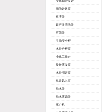
安东帕密度计
细胞计数仪
移液器
超声波清洗器
灭菌器
生物安全柜
水份分析仪
净化工作台
旋转蒸发仪
水份测定仪
单吹风淋室
纯水器
纯水蒸馏器
离心机