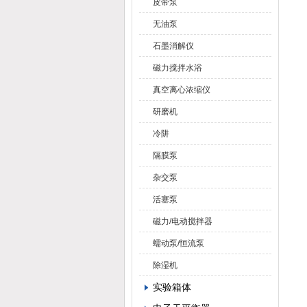
皮带泵
无油泵
石墨消解仪
磁力搅拌水浴
真空离心浓缩仪
研磨机
冷阱
隔膜泵
杂交泵
活塞泵
磁力/电动搅拌器
蠕动泵/恒流泵
除湿机
实验箱体