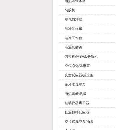
电热蒸馏水器
匀胶机
空气自净器
洁净采样车
洁净工作台
高温蒸煮锅
匀浆机/粉碎机/分散机
空气净化/风淋室
真空反应器/反应釜
循环水真空泵
电热套/电热板
玻璃仪器烘干器
低温搅拌反应浴
旋片式真空泵/油泵