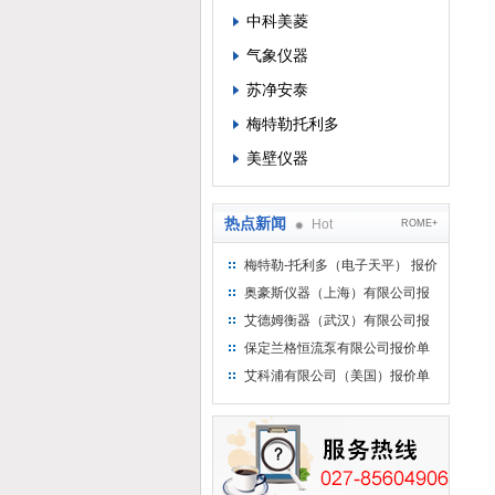
中科美菱
气象仪器
苏净安泰
梅特勒托利多
美壁仪器
热点新闻
Hot
ROME+
梅特勒-托利多（电子天平） 报价
单
奥豪斯仪器（上海）有限公司报
价单
艾德姆衡器（武汉）有限公司报
价单
保定兰格恒流泵有限公司报价单
艾科浦有限公司（美国）报价单