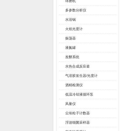
球磨机
多参数分析仪
水浴锅
火焰光度计
振荡器
液氮罐
发酵系统
水热合成反应釜
气溶胶发生器/光度计
酒精检测仪
低温冷却液循环泵
风量仪
尘埃粒子计数器
浮游细菌采样器