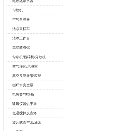
电热蒸馏水器
匀胶机
空气自净器
洁净采样车
洁净工作台
高温蒸煮锅
匀浆机/粉碎机/分散机
空气净化/风淋室
真空反应器/反应釜
循环水真空泵
电热套/电热板
玻璃仪器烘干器
低温搅拌反应浴
旋片式真空泵/油泵