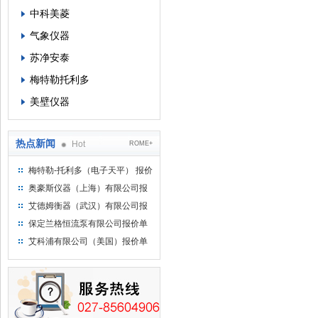
中科美菱
气象仪器
苏净安泰
梅特勒托利多
美壁仪器
热点新闻
Hot
ROME+
梅特勒-托利多（电子天平） 报价
单
奥豪斯仪器（上海）有限公司报
价单
艾德姆衡器（武汉）有限公司报
价单
保定兰格恒流泵有限公司报价单
艾科浦有限公司（美国）报价单