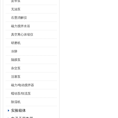
皮带泵
无油泵
石墨消解仪
磁力搅拌水浴
真空离心浓缩仪
研磨机
冷阱
隔膜泵
杂交泵
活塞泵
磁力/电动搅拌器
蠕动泵/恒流泵
除湿机
实验箱体