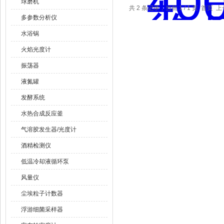
球磨机
共 2 条记录，当前 1 / 1 页 首
多参数分析仪
水浴锅
火焰光度计
振荡器
液氮罐
发酵系统
水热合成反应釜
气溶胶发生器/光度计
酒精检测仪
低温冷却液循环泵
风量仪
尘埃粒子计数器
浮游细菌采样器