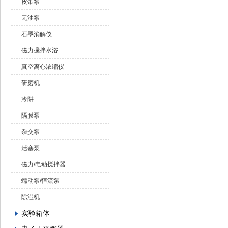
皮带泵
无油泵
石墨消解仪
磁力搅拌水浴
真空离心浓缩仪
研磨机
冷阱
隔膜泵
杂交泵
活塞泵
磁力/电动搅拌器
蠕动泵/恒流泵
除湿机
实验箱体