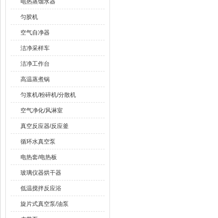
电热蒸馏水器
匀胶机
空气自净器
洁净采样车
洁净工作台
高温蒸煮锅
匀浆机/粉碎机/分散机
空气净化/风淋室
真空反应器/反应釜
循环水真空泵
电热套/电热板
玻璃仪器烘干器
低温搅拌反应浴
旋片式真空泵/油泵