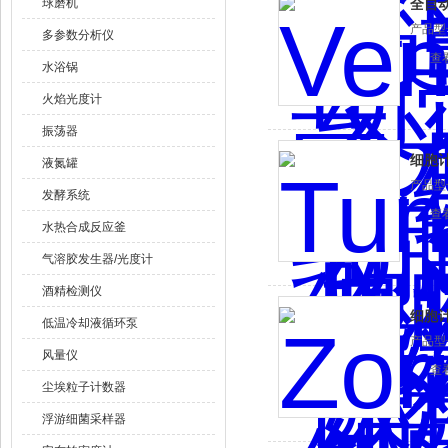
球磨机
全自
产品型
多参数分析仪
查
水浴锅
火焰光度计
振荡器
细胞
液氮罐
产品型
发酵系统
查
水热合成反应釜
气溶胶发生器/光度计
酒精检测仪
细胞
低温冷却液循环泵
产品型
风量仪
查
尘埃粒子计数器
浮游细菌采样器