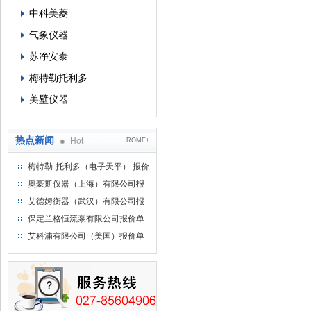
中科美菱
气象仪器
苏净安泰
梅特勒托利多
美壁仪器
热点新闻
Hot
ROME+
梅特勒-托利多（电子天平） 报价
单
奥豪斯仪器（上海）有限公司报
价单
艾德姆衡器（武汉）有限公司报
价单
保定兰格恒流泵有限公司报价单
艾科浦有限公司（美国）报价单