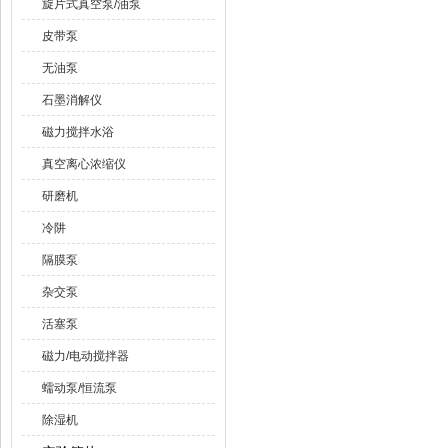
旋片式真空泵/油泵
皮带泵
无油泵
石墨消解仪
磁力搅拌水浴
真空离心浓缩仪
研磨机
冷阱
隔膜泵
杂交泵
活塞泵
磁力/电动搅拌器
蠕动泵/恒流泵
除湿机