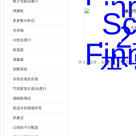
电子皂膜流量计
球磨机
单道
产品型
多参数分析仪
查
水浴锅
火焰光度计
振荡器
液氮罐
共 3 条记录，当前 1 / 1 页 首
发酵系统
水热合成反应釜
气溶胶发生器/光度计
酒精检测仪
低温冷却液循环泵
风量仪
尘埃粒子计数器