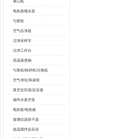
离心机
电热蒸馏水器
匀胶机
空气自净器
洁净采样车
洁净工作台
高温蒸煮锅
匀浆机/粉碎机/分散机
空气净化/风淋室
真空反应器/反应釜
循环水真空泵
电热套/电热板
玻璃仪器烘干器
低温搅拌反应浴