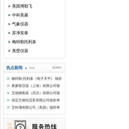
美国博勒飞
中科美菱
气象仪器
苏净安泰
梅特勒托利多
美壁仪器
热点新闻
Hot
ROME+
梅特勒-托利多（电子天平） 报价
单
奥豪斯仪器（上海）有限公司报
价单
艾德姆衡器（武汉）有限公司报
价单
保定兰格恒流泵有限公司报价单
艾科浦有限公司（美国）报价单