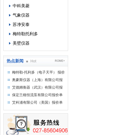
中科美菱
气象仪器
苏净安泰
梅特勒托利多
美壁仪器
热点新闻
Hot
ROME+
梅特勒-托利多（电子天平） 报价
单
奥豪斯仪器（上海）有限公司报
价单
艾德姆衡器（武汉）有限公司报
价单
保定兰格恒流泵有限公司报价单
艾科浦有限公司（美国）报价单