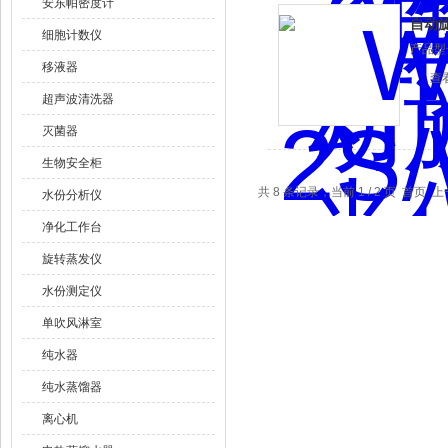
安东帕密度计
自动
细胞计数仪
产品型
移液器
查
超声波清洗器
灭菌器
生物安全柜
共 8 条记录，当前 1 / 2 页 首页 
水份分析仪
净化工作台
旋转蒸发仪
水份测定仪
单吹风淋室
纯水器
纯水蒸馏器
离心机