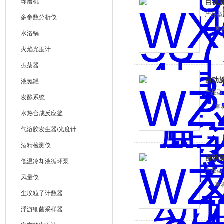
球磨机
目视
产品型
多参数分析仪
查
水浴锅
火焰光度计
振荡器
自动
液氮罐
产品型
发酵系统
查
水热合成反应釜
气溶胶发生器/光度计
酒精检测仪
自动
低温冷却液循环泵
产品型
风量仪
查
尘埃粒子计数器
浮游细菌采样器