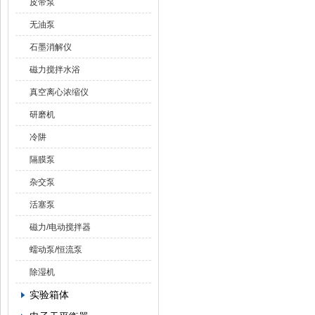
皮带泵
无油泵
石墨消解仪
磁力搅拌水浴
真空离心浓缩仪
研磨机
冷阱
隔膜泵
杂交泵
活塞泵
磁力/电动搅拌器
蠕动泵/恒流泵
除湿机
实验箱体