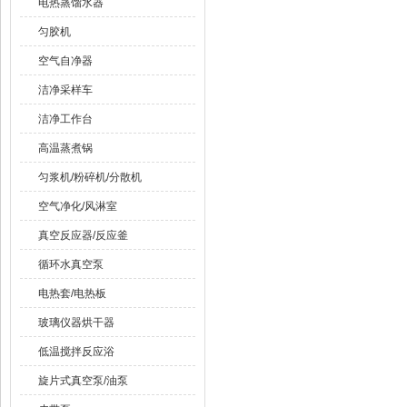
电热蒸馏水器
匀胶机
空气自净器
洁净采样车
洁净工作台
高温蒸煮锅
匀浆机/粉碎机/分散机
空气净化/风淋室
真空反应器/反应釜
循环水真空泵
电热套/电热板
玻璃仪器烘干器
低温搅拌反应浴
旋片式真空泵/油泵