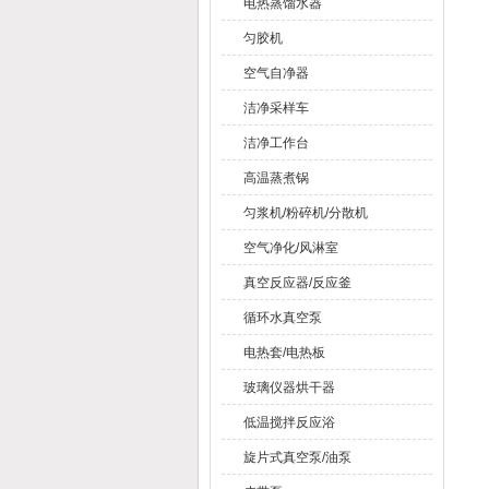
电热蒸馏水器
匀胶机
空气自净器
洁净采样车
洁净工作台
高温蒸煮锅
匀浆机/粉碎机/分散机
空气净化/风淋室
真空反应器/反应釜
循环水真空泵
电热套/电热板
玻璃仪器烘干器
低温搅拌反应浴
旋片式真空泵/油泵