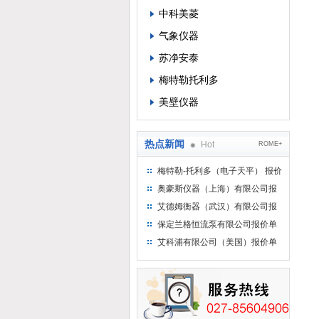
中科美菱
气象仪器
苏净安泰
梅特勒托利多
美壁仪器
热点新闻
Hot
ROME+
梅特勒-托利多（电子天平） 报价
单
奥豪斯仪器（上海）有限公司报
价单
艾德姆衡器（武汉）有限公司报
价单
保定兰格恒流泵有限公司报价单
艾科浦有限公司（美国）报价单