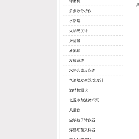
球磨机
共
多参数分析仪
水浴锅
火焰光度计
振荡器
液氮罐
发酵系统
水热合成反应釜
气溶胶发生器/光度计
酒精检测仪
低温冷却液循环泵
风量仪
尘埃粒子计数器
浮游细菌采样器