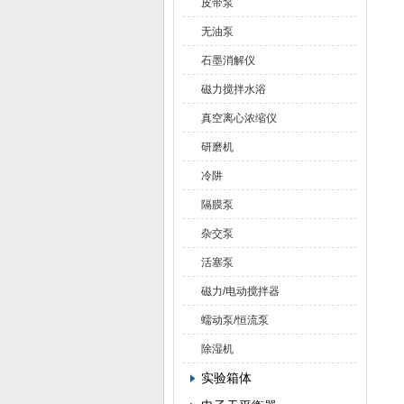
皮带泵
无油泵
石墨消解仪
磁力搅拌水浴
真空离心浓缩仪
研磨机
冷阱
隔膜泵
杂交泵
活塞泵
磁力/电动搅拌器
蠕动泵/恒流泵
除湿机
实验箱体