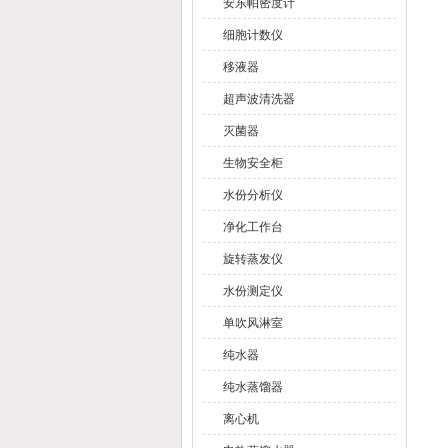
安东帕密度计
细胞计数仪
移液器
超声波清洗器
灭菌器
生物安全柜
水份分析仪
净化工作台
旋转蒸发仪
水份测定仪
单吹风淋室
纯水器
纯水蒸馏器
离心机