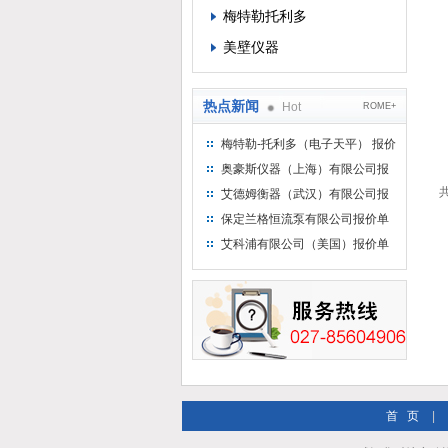
梅特勒托利多
美壁仪器
热点新闻
Hot
ROME+
梅特勒-托利多（电子天平） 报价
单
奥豪斯仪器（上海）有限公司报
价单
共
艾德姆衡器（武汉）有限公司报
价单
保定兰格恒流泵有限公司报价单
艾科浦有限公司（美国）报价单
首 页
|