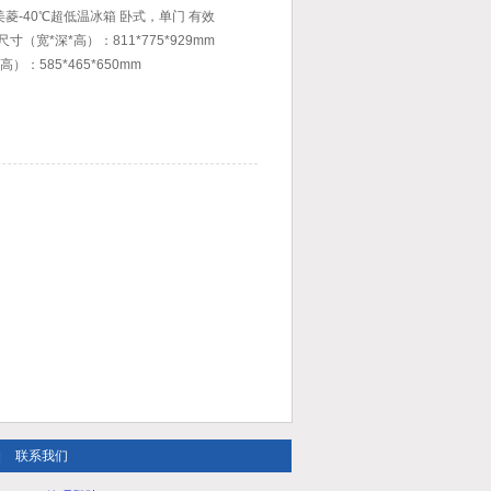
科美菱-40℃超低温冰箱 卧式，单门 有效
尺寸（宽*深*高）：811*775*929mm
）：585*465*650mm
|
联系我们