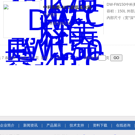
DW-FW150中
中科美菱-40℃超低温冰箱
容积：150L 外部
产品型号：
内部尺寸（宽*深*高
查看详细介绍
 7 条记录，当前 1 / 2 页 首页 上一页
下一页
末页
跳转到第
页
企业简介
|
新闻资讯
|
产品展示
|
技术支持
|
资料下载
|
在线咨询