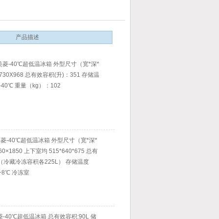
产品描述
科美菱-40℃超低温冰箱 外型尺寸（宽*深*
730X968 总有效容积(升)：351 存储温
-40℃ 重量（kg）：102
科美菱-40℃超低温冰箱 外型尺寸（宽*深*
0×1850 上下室均 515*640*675 总有
0（冷藏冷冻容积各225L） 存储温度
8℃ 冷冻室
菱-40℃超低温冰箱 总有效容积:90L 储