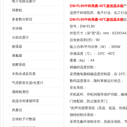
电子皂膜流量计
DW-FL90
中科美菱-40℃超低温冰箱
产
球磨机
适用于科研院所、电子行业、化工行
多参数分析仪
DW-FL90
中科美菱-40℃超低温冰箱
技
型号：DW-FL90
水浴锅
外型尺寸（深*宽*高）mm：623X544X
火焰光度计
总有效容积(升)：90
振荡器
输入功率/平均功率（W）：300W
存储温度（℃）：-10℃- -40℃
液氮罐
重量（kg）：44
发酵系统
精确的温度控制：
水热合成反应釜
采用微电脑精确温度控制器，在-10℃
数码温度显示，随时掌握运行状态；
气溶胶发生器/光度计
安全系统：
酒精检测仪
开机延时、停机间隔等保护功能，确保
低温冷却液循环泵
门体配锁，防止随意开门;
*的声光报警系统（高温、低温、传感
风量仪
独特的制冷系统：
尘埃粒子计数器
采用无氟环保制冷剂，高效压缩机，节