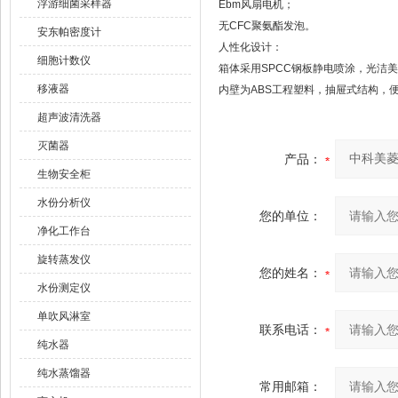
浮游细菌采样器
Ebm风扇电机；
无CFC聚氨酯发泡。
安东帕密度计
人性化设计：
细胞计数仪
箱体采用SPCC钢板静电喷涂，光洁
移液器
内壁为ABS工程塑料，抽屉式结构，
超声波清洗器
灭菌器
产品：
生物安全柜
水份分析仪
您的单位：
净化工作台
旋转蒸发仪
您的姓名：
水份测定仪
单吹风淋室
联系电话：
纯水器
纯水蒸馏器
常用邮箱：