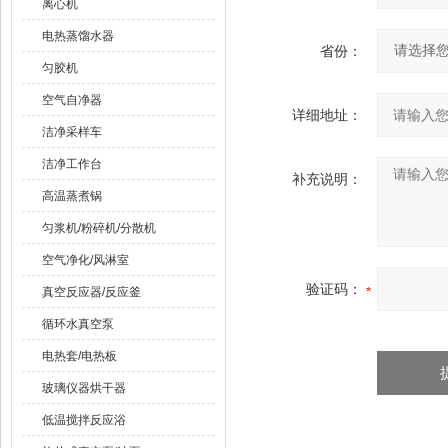
离心机
电热蒸馏水器
省份：
匀胶机
空气自净器
详细地址：
洁净采样车
洁净工作台
补充说明：
高温蒸煮锅
匀浆机/粉碎机/分散机
空气净化/风淋室
验证码：
真空反应器/反应釜
循环水真空泵
电热套/电热板
玻璃仪器烘干器
低温搅拌反应浴