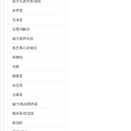
旋片式真空泵/油泵
皮带泵
无油泵
石墨消解仪
磁力搅拌水浴
真空离心浓缩仪
研磨机
冷阱
隔膜泵
杂交泵
活塞泵
磁力/电动搅拌器
蠕动泵/恒流泵
除湿机