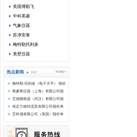
美国博勒飞
中科美菱
气象仪器
苏净安泰
梅特勒托利多
美壁仪器
热点新闻
Hot
ROME+
梅特勒-托利多（电子天平） 报价
单
奥豪斯仪器（上海）有限公司报
价单
艾德姆衡器（武汉）有限公司报
价单
保定兰格恒流泵有限公司报价单
艾科浦有限公司（美国）报价单