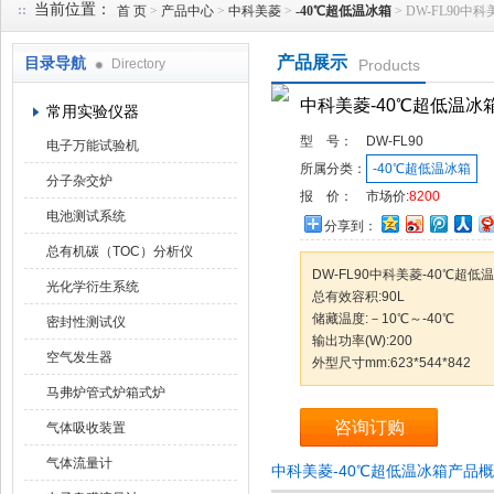
当前位置：
首 页
>
产品中心
>
中科美菱
>
-40℃超低温冰箱
> DW-FL90中
产品展示
目录导航
Directory
Products
武汉华科达实验设备有限公司
中科美菱-40℃超低温冰
常用实验仪器
型 号：
DW-FL90
电子万能试验机
所属分类：
-40℃超低温冰箱
分子杂交炉
报 价：
市场价:
8200
电池测试系统
分享到：
总有机碳（TOC）分析仪
DW-FL90中科美菱-40℃超低
光化学衍生系统
总有效容积:90L
储藏温度:－10℃～-40℃
密封性测试仪
输出功率(W):200
空气发生器
外型尺寸mm:623*544*842
马弗炉管式炉箱式炉
咨询订购
气体吸收装置
气体流量计
中科美菱-40℃超低温冰箱产品