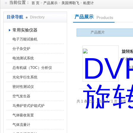
当前位置：
首 页
>
产品展示
>
美国博勒飞
>
粘度计
产品展示
目录导航
Directory
Products
武汉华科达实验设备有限公司
常用实验仪器
产品图片
电子万能试验机
分子杂交炉
旋转
电池测试系统
产品型
查
总有机碳（TOC）分析仪
光化学衍生系统
密封性测试仪
空气发生器
共 1 条记录，当前 1 / 1 页 首
马弗炉管式炉箱式炉
气体吸收装置
气体流量计