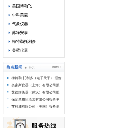
美国博勒飞
中科美菱
气象仪器
苏净安泰
梅特勒托利多
美壁仪器
热点新闻
Hot
ROME+
梅特勒-托利多（电子天平） 报价
单
奥豪斯仪器（上海）有限公司报
价单
艾德姆衡器（武汉）有限公司报
价单
保定兰格恒流泵有限公司报价单
艾科浦有限公司（美国）报价单