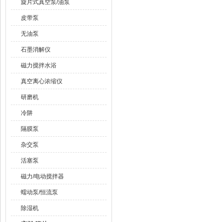
旋片式真空泵/油泵
皮带泵
无油泵
石墨消解仪
磁力搅拌水浴
真空离心浓缩仪
研磨机
冷阱
隔膜泵
杂交泵
活塞泵
磁力/电动搅拌器
蠕动泵/恒流泵
除湿机