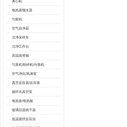
离心机
电热蒸馏水器
匀胶机
空气自净器
洁净采样车
洁净工作台
高温蒸煮锅
匀浆机/粉碎机/分散机
空气净化/风淋室
真空反应器/反应釜
循环水真空泵
电热套/电热板
玻璃仪器烘干器
低温搅拌反应浴