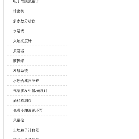
电子皂膜流量计
球磨机
多参数分析仪
水浴锅
火焰光度计
振荡器
液氮罐
发酵系统
水热合成反应釜
气溶胶发生器/光度计
酒精检测仪
低温冷却液循环泵
风量仪
尘埃粒子计数器