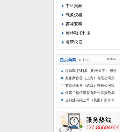
中科美菱
气象仪器
苏净安泰
梅特勒托利多
美壁仪器
热点新闻
Hot
ROME+
梅特勒-托利多（电子天平） 报价
单
奥豪斯仪器（上海）有限公司报
价单
艾德姆衡器（武汉）有限公司报
价单
保定兰格恒流泵有限公司报价单
艾科浦有限公司（美国）报价单