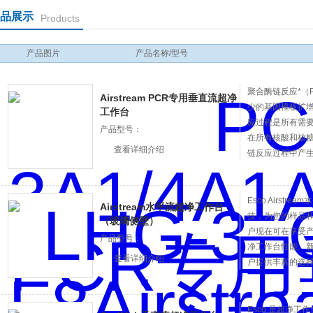
品展示
Products
产品图片
产品名称/型号
聚合酶链反应*（
Airstream PCR专用垂直流超净
少的基因模板扩
工作台
应过程是所有需
产品型号：
在所有核酸和核糖
查看详细介绍
链反应过程中产
受到污染是非常
聚合酶链反应实
试剂制备区域制
Esco Airst
Airstream水平流超净工作台
技，为您的样品和
（玻璃侧壁）
户现在可在享受
产品型号：
净工作台性能。新一
查看详细介绍
户提供丰富的选择
6尺。客户可选范围广
净工作台采用DC 
风机更
Esco 是超净