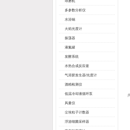
球磨机
多参数分析仪
水浴锅
火焰光度计
振荡器
液氮罐
发酵系统
水热合成反应釜
气溶胶发生器/光度计
酒精检测仪
低温冷却液循环泵
共
风量仪
尘埃粒子计数器
浮游细菌采样器