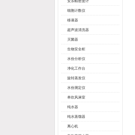
安东帕密度计
细胞计数仪
移液器
超声波清洗器
灭菌器
生物安全柜
水份分析仪
净化工作台
旋转蒸发仪
水份测定仪
单吹风淋室
纯水器
纯水蒸馏器
离心机