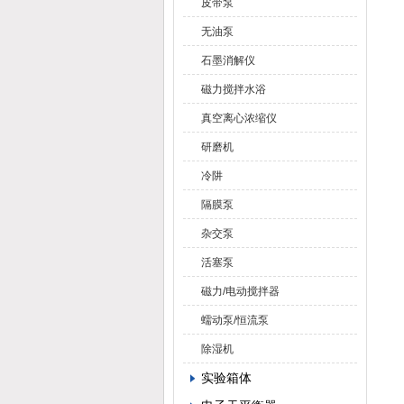
皮带泵
无油泵
石墨消解仪
磁力搅拌水浴
真空离心浓缩仪
研磨机
冷阱
隔膜泵
杂交泵
活塞泵
磁力/电动搅拌器
蠕动泵/恒流泵
除湿机
实验箱体