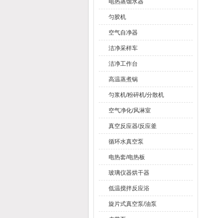
电热蒸馏水器
匀胶机
空气自净器
洁净采样车
洁净工作台
高温蒸煮锅
匀浆机/粉碎机/分散机
空气净化/风淋室
真空反应器/反应釜
循环水真空泵
电热套/电热板
玻璃仪器烘干器
低温搅拌反应浴
旋片式真空泵/油泵