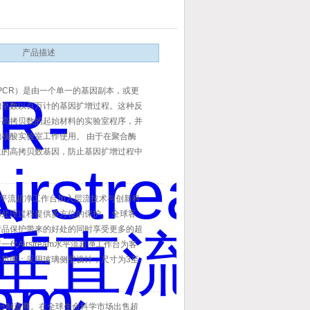
产品描述
PCR）是由一个单一的基因副本，或更
增至数以百万计的基因扩增过程。这种反
要高拷贝数的起始材料的实验室程序，并
核酸实验室工作使用。 由于在聚合酶
生的高拷贝数基因，防止基因扩增过程中
重要的。除了良好的实验室实践，理想的
验室应该包括三个分隔工作区。试剂应在
备，并通过一个传递箱
ream水平流超净工作台加入层流技术与创新科
处理过程提供多方位的保护。 全球客
产品保护带来的好处的同时享受更多的超
代Airstream水平流超净工作台为客
范围；采用玻璃侧壁设计，尺寸为3至
泛，全系列新型Esco Airstream超
ECM风机。相较于传统的ECM和VFD
工作台制造商。在全球生命科学市场出售超