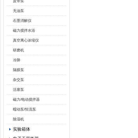
皮带泵
无油泵
石墨消解仪
磁力搅拌水浴
真空离心浓缩仪
研磨机
冷阱
隔膜泵
杂交泵
活塞泵
磁力/电动搅拌器
蠕动泵/恒流泵
除湿机
实验箱体