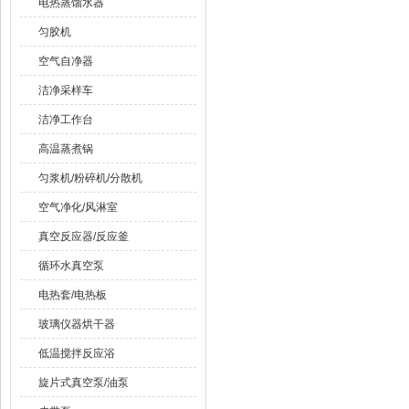
电热蒸馏水器
匀胶机
空气自净器
洁净采样车
洁净工作台
高温蒸煮锅
匀浆机/粉碎机/分散机
空气净化/风淋室
真空反应器/反应釜
循环水真空泵
电热套/电热板
玻璃仪器烘干器
低温搅拌反应浴
旋片式真空泵/油泵