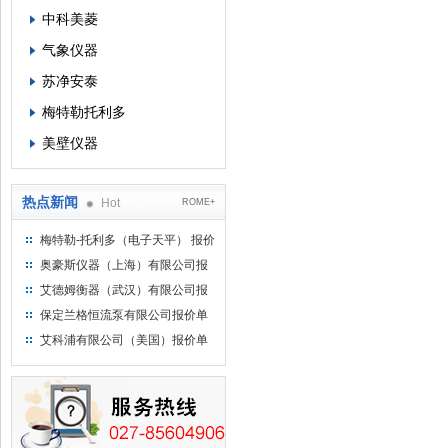
中科美菱
气象仪器
苏净安泰
梅特勒托利多
美壁仪器
热点新闻
Hot
ROME+
梅特勒-托利多（电子天平） 报价
单
奥豪斯仪器（上海）有限公司报
价单
艾德姆衡器（武汉）有限公司报
价单
保定兰格恒流泵有限公司报价单
艾科浦有限公司（美国）报价单