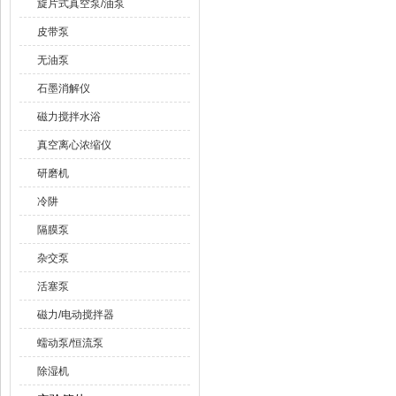
旋片式真空泵/油泵
皮带泵
无油泵
石墨消解仪
磁力搅拌水浴
真空离心浓缩仪
研磨机
冷阱
隔膜泵
杂交泵
活塞泵
磁力/电动搅拌器
蠕动泵/恒流泵
除湿机