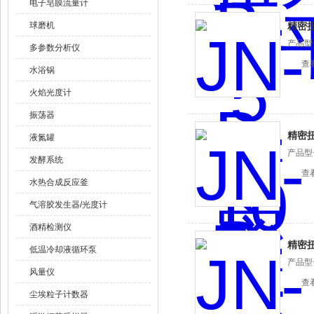
电子皂膜流量计
球磨机
精密
产品型
多参数分析仪
查
水浴锅
火焰光度计
振荡器
精密
液氮罐
产品型
发酵系统
查
水热合成反应釜
气溶胶发生器/光度计
酒精检测仪
精密
低温冷却液循环泵
产品型
风量仪
查
尘埃粒子计数器