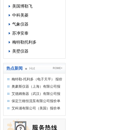
美国博勒飞
中科美菱
气象仪器
苏净安泰
梅特勒托利多
美壁仪器
热点新闻
Hot
ROME+
梅特勒-托利多（电子天平） 报价
单
奥豪斯仪器（上海）有限公司报
价单
艾德姆衡器（武汉）有限公司报
价单
保定兰格恒流泵有限公司报价单
艾科浦有限公司（美国）报价单