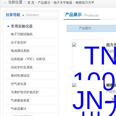
当前位置：
首 页
>
产品展示
>
电子天平衡器
>
精密扭力天平
产品展示
目录导航
Directory
Products
武汉华科达实验设备有限公司
常用实验仪器
产品图片
电子万能试验机
分子杂交炉
扭力
电池测试系统
产品型
查
总有机碳（TOC）分析仪
光化学衍生系统
密封性测试仪
空气发生器
精密
产品型
马弗炉管式炉箱式炉
查
气体吸收装置
气体流量计