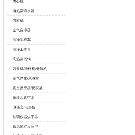
离心机
电热蒸馏水器
匀胶机
空气自净器
洁净采样车
洁净工作台
高温蒸煮锅
匀浆机/粉碎机/分散机
空气净化/风淋室
真空反应器/反应釜
循环水真空泵
电热套/电热板
玻璃仪器烘干器
低温搅拌反应浴