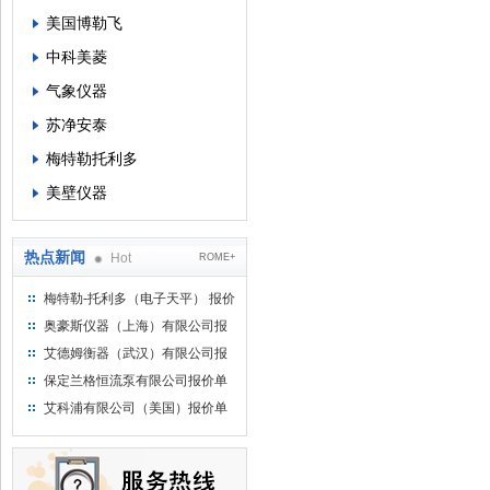
美国博勒飞
中科美菱
气象仪器
苏净安泰
梅特勒托利多
美壁仪器
热点新闻
Hot
ROME+
梅特勒-托利多（电子天平） 报价
单
奥豪斯仪器（上海）有限公司报
价单
艾德姆衡器（武汉）有限公司报
价单
保定兰格恒流泵有限公司报价单
艾科浦有限公司（美国）报价单