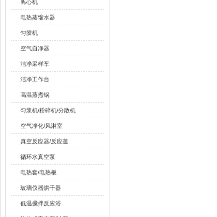
离心机
电热蒸馏水器
匀胶机
空气自净器
洁净采样车
洁净工作台
高温蒸煮锅
匀浆机/粉碎机/分散机
空气净化/风淋室
真空反应器/反应釜
循环水真空泵
电热套/电热板
玻璃仪器烘干器
低温搅拌反应浴