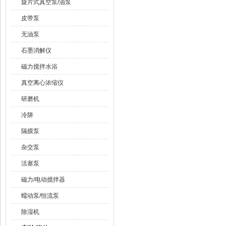
旋片式真空泵/油泵
皮带泵
无油泵
石墨消解仪
磁力搅拌水浴
真空离心浓缩仪
研磨机
冷阱
隔膜泵
杂交泵
活塞泵
磁力/电动搅拌器
蠕动泵/恒流泵
除湿机