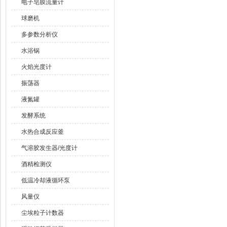
电子皂膜流量计
球磨机
多参数分析仪
水浴锅
火焰光度计
振荡器
液氮罐
发酵系统
水热合成反应釜
气溶胶发生器/光度计
酒精检测仪
低温冷却液循环泵
风量仪
尘埃粒子计数器