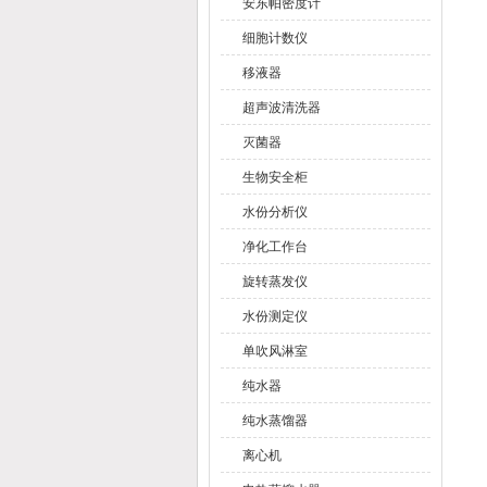
安东帕密度计
细胞计数仪
移液器
超声波清洗器
灭菌器
生物安全柜
水份分析仪
净化工作台
旋转蒸发仪
水份测定仪
单吹风淋室
纯水器
纯水蒸馏器
离心机