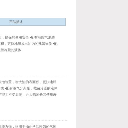
产品描述
阀，确保的使用安全 •配有油腔气泡装
积，更快地释放出油内的残留物质 •配
截留冷凝的液体
气泡装置，增大油的表面积，更快地释
质 •配有液气分离瓶，截留冷凝的液体
空能力不受影响，并大幅延长其使用寿
蚀能力强，适用于抽化学活性强的气体