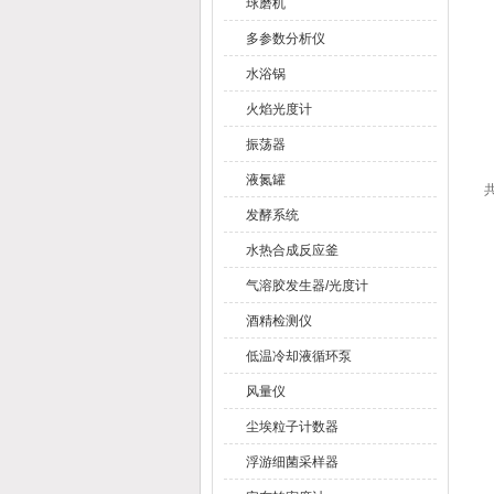
球磨机
多参数分析仪
水浴锅
火焰光度计
振荡器
液氮罐
共
发酵系统
水热合成反应釜
气溶胶发生器/光度计
酒精检测仪
低温冷却液循环泵
风量仪
尘埃粒子计数器
浮游细菌采样器