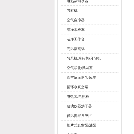
电热蒸馏水器
匀胶机
空气自净器
洁净采样车
洁净工作台
高温蒸煮锅
匀浆机/粉碎机/分散机
空气净化/风淋室
真空反应器/反应釜
循环水真空泵
电热套/电热板
玻璃仪器烘干器
低温搅拌反应浴
旋片式真空泵/油泵