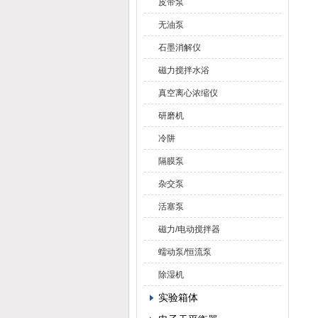
皮带泵
无油泵
石墨消解仪
磁力搅拌水浴
真空离心浓缩仪
研磨机
冷阱
隔膜泵
杂交泵
活塞泵
磁力/电动搅拌器
蠕动泵/恒流泵
除湿机
实验箱体