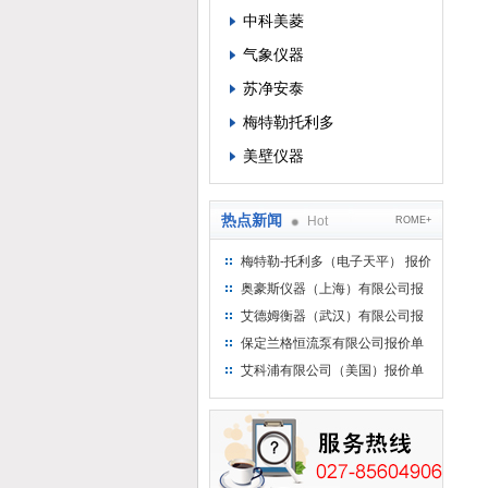
中科美菱
气象仪器
苏净安泰
梅特勒托利多
美壁仪器
热点新闻
Hot
ROME+
梅特勒-托利多（电子天平） 报价
单
奥豪斯仪器（上海）有限公司报
价单
艾德姆衡器（武汉）有限公司报
价单
保定兰格恒流泵有限公司报价单
艾科浦有限公司（美国）报价单