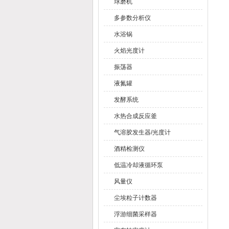
球磨机
多参数分析仪
水浴锅
火焰光度计
振荡器
液氮罐
发酵系统
水热合成反应釜
气溶胶发生器/光度计
酒精检测仪
低温冷却液循环泵
风量仪
尘埃粒子计数器
浮游细菌采样器