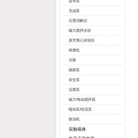
皮带泵
无油泵
石墨消解仪
磁力搅拌水浴
真空离心浓缩仪
研磨机
冷阱
隔膜泵
杂交泵
活塞泵
磁力/电动搅拌器
蠕动泵/恒流泵
除湿机
实验箱体