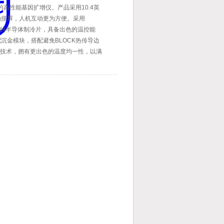
出的高性能基因扩增仪。产品采用10.4英
触摸屏，人机互动更为方便。采用
身定制的半导体制冷片，具备出色的温控能
沉金模块，搭配避免BLOCK热传导边
S技术，拥有更出色的温度均一性，以满
求。产品还带有蓝牙型号转接装置，可实
无线操控，并带有联机联网功能，可实现
台仪器。