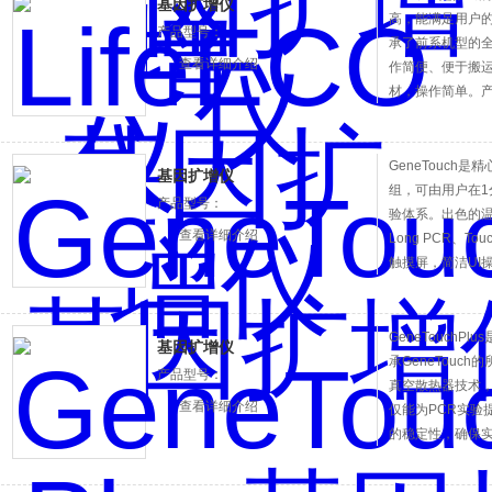
基因扩增仪
高，能满足用户
产品型号：
承了前系机型的全
查看详细介绍
作简便、便于搬
材，操作简单。
基因扩增实验以
GeneTouch
基因扩增仪
组，可由用户在1
产品型号：
验体系。出色的温
查看详细介绍
Long PCR、T
触摸屏，简洁UI
来便捷高效的实
GeneTouchP
基因扩增仪
承GeneTouc
产品型号：
真空散热器技术
查看详细介绍
仅能为PCR实验
的稳定性，确保