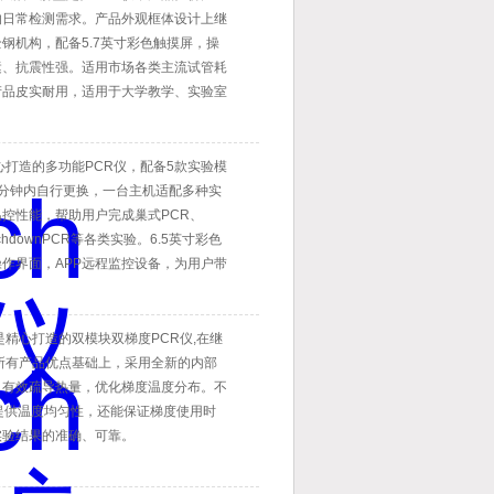
的日常检测需求。产品外观框体设计上继
钢机构，配备5.7英寸彩色触摸屏，操
运、抗震性强。适用市场各类主流试管耗
产品皮实耐用，适用于大学教学、实验室
及企业生产等高强度的基因检测工作。
是精心打造的多功能PCR仪，配备5款实验模
分钟内自行更换，一台主机适配多种实
控性能，帮助用户完成巢式PCR、
ouchdownPCR等各类实验。6.5英寸彩色
操作界面，APP远程监控设备，为用户带
验体验。
lus是精心打造的双模块双梯度PCR仪,在继
h的所有产品优点基础上，采用全新的内部
，有效疏导热量，优化梯度温度分布。不
提供温度均匀性，还能保证梯度使用时
实验结果的准确、可靠。