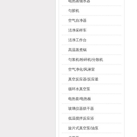
电热蒸馏水器
匀胶机
空气自净器
洁净采样车
洁净工作台
高温蒸煮锅
匀浆机/粉碎机/分散机
空气净化/风淋室
真空反应器/反应釜
循环水真空泵
电热套/电热板
玻璃仪器烘干器
低温搅拌反应浴
旋片式真空泵/油泵