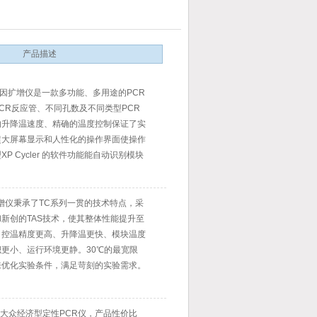
产品描述
er 基因扩增仪是一款多功能、多用途的PCR
CR反应管、不同孔数及不同类型PCR
的升降温速度、精确的温度控制保证了实
超大屏幕显示和人性化的操作界面使操作
P Cycler 的软件功能能自动识别模块
置。不同的PCR方法运行时，程序都
时间和温度。本着以人为本的设计理念，
和科研院
基因扩增仪秉承了TC系列一贯的技术特点，采
新创的TAS技术，使其整体性能提升至
：控温精度更高、升降温更快、模块温度
更小、运行环境更静。30℃的最宽限
来优化实验条件，满足苛刻的实验需求。
机联网功能，以及6.5寸LCD彩色触摸
示操作、数据传输更为简便直接。
出的大众经济型定性PCR仪，产品性价比