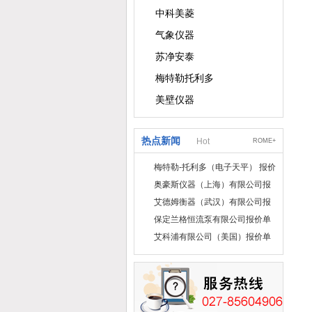
中科美菱
气象仪器
苏净安泰
梅特勒托利多
美壁仪器
热点新闻
Hot
ROME+
梅特勒-托利多（电子天平） 报价
单
奥豪斯仪器（上海）有限公司报
价单
艾德姆衡器（武汉）有限公司报
价单
保定兰格恒流泵有限公司报价单
艾科浦有限公司（美国）报价单