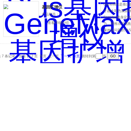
GeneMax是推
基因扩增仪
寸超大彩色液晶
产品型号：
Ferrotec量
查看详细介绍
力，并推出可选配
缘效应问题的TA
足苛刻的实验要
现电脑对仪器的
一台电脑控制多
 7 条记录，当前 1 / 2 页 首页 上一页
下一页
末页
跳转到第
页