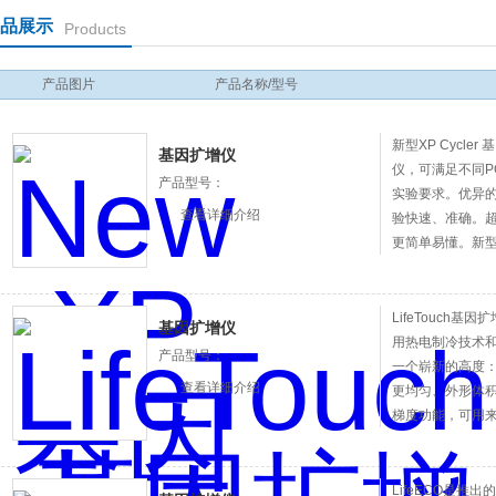
品展示
Products
产品图片
产品名称/型号
新型XP Cycl
基因扩增仪
仪，可满足不同P
产品型号：
实验要求。优异
查看详细介绍
验快速、准确。
更简单易懂。新型X
单元，无需人工设
会实时动态显示
充分分析了医疗
LifeTouch
基因扩增仪
用热电制冷技术和
产品型号：
一个崭新的高度
查看详细介绍
更均匀、外形体积
梯度功能，可用
具备“USB”和联
屏，使实验的显
LifeECO是推