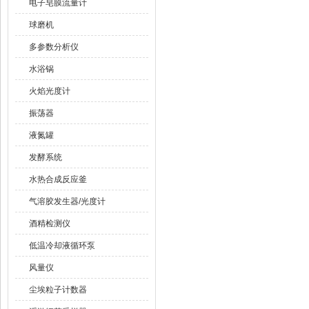
电子皂膜流量计
球磨机
多参数分析仪
水浴锅
火焰光度计
振荡器
液氮罐
发酵系统
水热合成反应釜
气溶胶发生器/光度计
酒精检测仪
低温冷却液循环泵
风量仪
尘埃粒子计数器