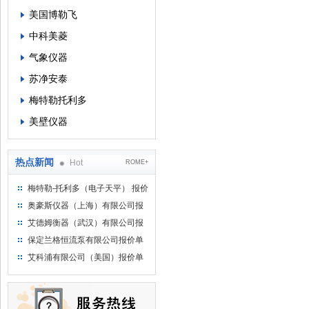
美国博勒飞
中科美菱
气象仪器
苏净安泰
梅特勒托利多
美壁仪器
热点新闻
Hot
ROME+
梅特勒-托利多（电子天平） 报价
单
奥豪斯仪器（上海）有限公司报
价单
艾德姆衡器（武汉）有限公司报
价单
保定兰格恒流泵有限公司报价单
艾科浦有限公司（美国）报价单