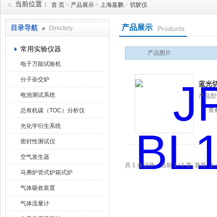
当前位置：
首 页
>
产品展示
>
上海嘉鹏
>
切胶仪
产品展示
目录导航
Directory
Products
武汉华科达实验设备有限公司
常用实验仪器
产品图片
电子万能试验机
分子杂交炉
蓝光
电池测试系统
产品型
查
总有机碳（TOC）分析仪
光化学衍生系统
密封性测试仪
空气发生器
共 1 条记录，当前 1 / 1 页 首
马弗炉管式炉箱式炉
气体吸收装置
气体流量计