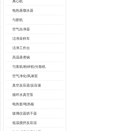
离心机
电热蒸馏水器
匀胶机
空气自净器
洁净采样车
洁净工作台
高温蒸煮锅
匀浆机/粉碎机/分散机
空气净化/风淋室
真空反应器/反应釜
循环水真空泵
电热套/电热板
玻璃仪器烘干器
低温搅拌反应浴