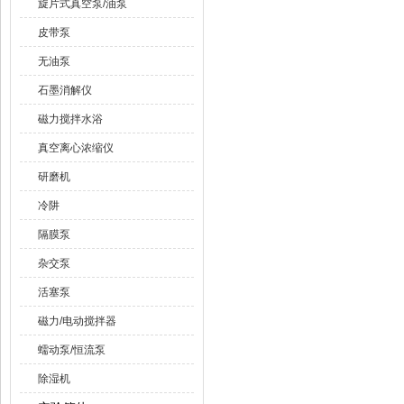
旋片式真空泵/油泵
皮带泵
无油泵
石墨消解仪
磁力搅拌水浴
真空离心浓缩仪
研磨机
冷阱
隔膜泵
杂交泵
活塞泵
磁力/电动搅拌器
蠕动泵/恒流泵
除湿机