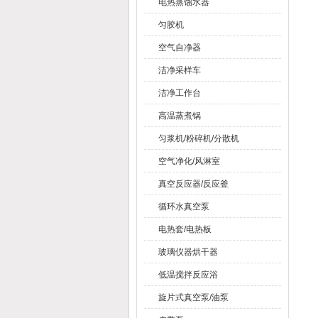
电热蒸馏水器
匀胶机
空气自净器
洁净采样车
洁净工作台
高温蒸煮锅
匀浆机/粉碎机/分散机
空气净化/风淋室
真空反应器/反应釜
循环水真空泵
电热套/电热板
玻璃仪器烘干器
低温搅拌反应浴
旋片式真空泵/油泵