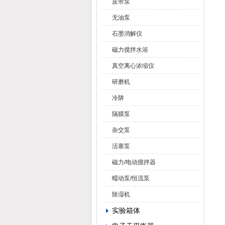
皮带泵
无油泵
石墨消解仪
磁力搅拌水浴
真空离心浓缩仪
研磨机
冷阱
隔膜泵
杂交泵
活塞泵
磁力/电动搅拌器
蠕动泵/恒流泵
除湿机
实验箱体