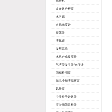
球磨机
多参数分析仪
水浴锅
火焰光度计
振荡器
液氮罐
发酵系统
水热合成反应釜
气溶胶发生器/光度计
酒精检测仪
低温冷却液循环泵
风量仪
尘埃粒子计数器
浮游细菌采样器