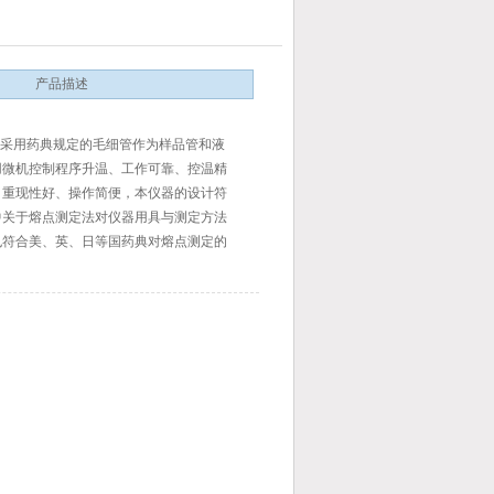
产品描述
点仪采用药典规定的毛细管作为样品管和液
用微机控制程序升温、工作可靠、控温精
、重现性好、操作简便，本仪器的设计符
中关于熔点测定法对仪器用具与测定方法
也符合美、英、日等国药典对熔点测定的
用于医药、化学试剂、香料、染料等行业
，测量有机结晶物质的熔点。