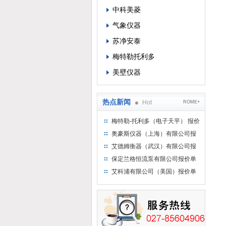
中科美菱
气象仪器
苏净安泰
梅特勒托利多
美壁仪器
热点新闻
Hot
ROME+
梅特勒-托利多（电子天平） 报价
单
奥豪斯仪器（上海）有限公司报
价单
艾德姆衡器（武汉）有限公司报
价单
保定兰格恒流泵有限公司报价单
艾科浦有限公司（美国）报价单