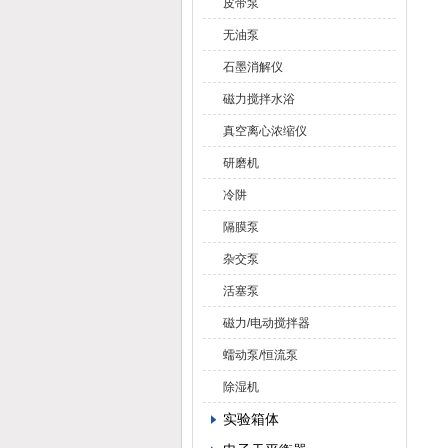
皮带泵
无油泵
石墨消解仪
磁力搅拌水浴
真空离心浓缩仪
研磨机
冷阱
隔膜泵
杂交泵
活塞泵
磁力/电动搅拌器
蠕动泵/恒流泵
除湿机
实验箱体