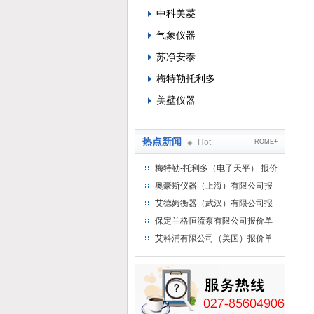
中科美菱
气象仪器
苏净安泰
梅特勒托利多
美壁仪器
热点新闻
Hot
ROME+
梅特勒-托利多（电子天平） 报价
单
奥豪斯仪器（上海）有限公司报
价单
艾德姆衡器（武汉）有限公司报
价单
保定兰格恒流泵有限公司报价单
艾科浦有限公司（美国）报价单