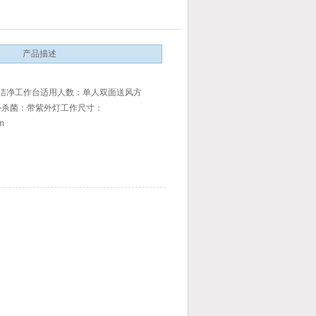
产品描述
A生物洁净工作台适用人数：单人双面送风方
外杀菌：带紫外灯工作尺寸：
m