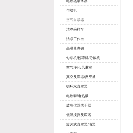
电热蒸馏水器
匀胶机
空气自净器
洁净采样车
洁净工作台
高温蒸煮锅
匀浆机/粉碎机/分散机
空气净化/风淋室
真空反应器/反应釜
循环水真空泵
电热套/电热板
玻璃仪器烘干器
低温搅拌反应浴
旋片式真空泵/油泵