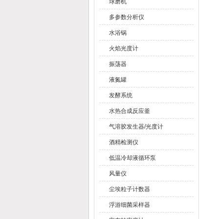
球磨机
多参数分析仪
水浴锅
火焰光度计
振荡器
液氮罐
发酵系统
水热合成反应釜
气溶胶发生器/光度计
酒精检测仪
低温冷却液循环泵
风量仪
尘埃粒子计数器
浮游细菌采样器