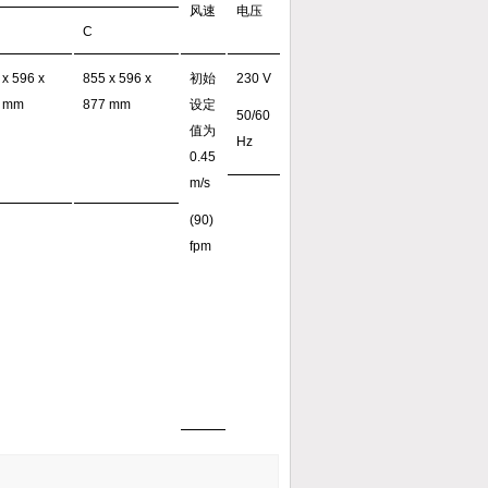
风速
电压
C
 x 596 x
855 x 596 x
初始
230 V
 mm
877 mm
设定
50/60
值为
Hz
0.45
m/s
(90)
fpm