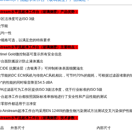
rstream水平流超净工作台（玻璃侧壁）
产品优势：
区洁净度可达ISO 3级
效节能
流均一性
种规格可选，以满足您的特殊要求
rstream水平流超净工作台（玻璃侧壁）
主要特点：
ntinel Gold微控制器可显示所有安全信息
作台面防溅设计防止液体溅出
OCIDE 抗菌涂层（含银离子）可抑制柜体表面细菌滋生
效节能的DC ECM风机与传统AC风机相比，可节约70%的能耗，可根据过滤器堵塞
*的性能的同时噪音降至54.5 dBA
PA过滤器可为工作区提供ISO 3级洁净度，优于行业标准的ISO 5级
一台超净工作台都按照国际标准单独地进行了安全性和产品性能的测试
有零部件都适用于洁净室
co Airstream超净工作台均采用EN 12469的微生物污染测试方法测试交叉污染保护
rstream水平流超净工作台（玻璃侧壁）
技术参数：
产品
外形尺寸
内部尺寸