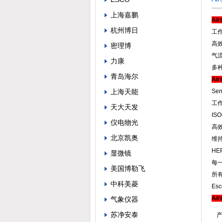
上海嘉鹏
Ai
杭州博日
工作
高
密理博
气
力康
多
青岛海尔
Ai
上海天能
Se
工
天大天发
IS
仪电物光
高
北京凯奥
维持
HE
显微镜
每
美国博勒飞
所
中科美菱
Es
Ai
气象仪器
苏净安泰