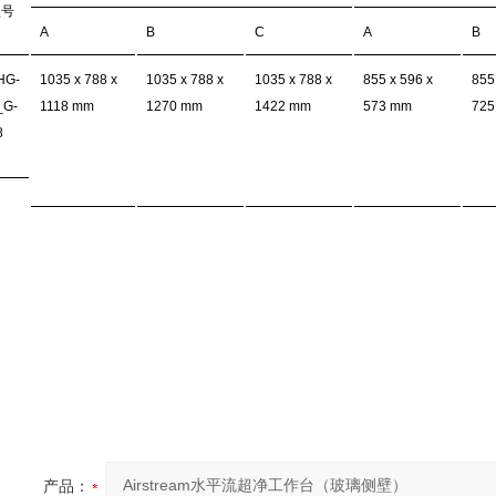
型号
A
B
C
A
B
HG-
1035 x 788 x
1035 x 788 x
1035 x 788 x
855 x 596 x
855
_G-
1118 mm
1270 mm
1422 mm
573 mm
725
8
产品：