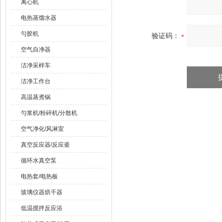
离心机
电热蒸馏水器
匀胶机
验证码：
空气自净器
洁净采样车
洁净工作台
高温蒸煮锅
匀浆机/粉碎机/分散机
空气净化/风淋室
真空反应器/反应釜
循环水真空泵
电热套/电热板
玻璃仪器烘干器
低温搅拌反应浴