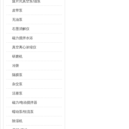
旋片式真空泵/油泵
皮带泵
无油泵
石墨消解仪
磁力搅拌水浴
真空离心浓缩仪
研磨机
冷阱
隔膜泵
杂交泵
活塞泵
磁力/电动搅拌器
蠕动泵/恒流泵
除湿机