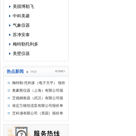
美国博勒飞
中科美菱
气象仪器
苏净安泰
梅特勒托利多
美壁仪器
热点新闻
Hot
ROME+
梅特勒-托利多（电子天平） 报价
单
奥豪斯仪器（上海）有限公司报
价单
艾德姆衡器（武汉）有限公司报
价单
保定兰格恒流泵有限公司报价单
艾科浦有限公司（美国）报价单