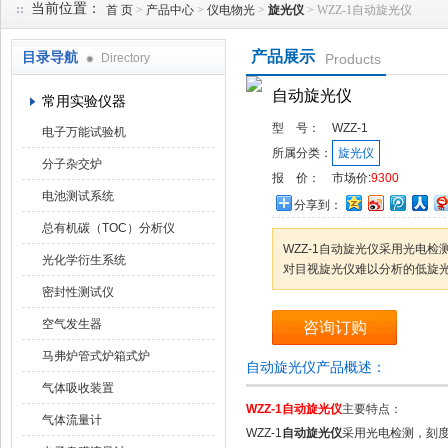
当前位置：
首 页
>
产品中心
>
仪电物光
>
旋光仪
> WZZ-1自动旋光仪
产品展示
目录导航
Directory
Products
武汉华科达实验设备有限公司
自动旋光仪
常用实验仪器
型 号：
WZZ-1
电子万能试验机
所属分类：
旋光仪
分子杂交炉
报 价：
市场价:
9300
电池测试系统
分享到：
总有机碳（TOC）分析仪
WZZ-1自动旋光仪采用光电
光化学衍生系统
对目视旋光仪难以分析的低旋
密封性测试仪
空气发生器
咨询订购
马弗炉管式炉箱式炉
自动旋光仪产品概述：
气体吸收装置
WZZ-1
自动旋光仪
主要特点：
气体流量计
WZZ-1
自动旋光仪
采用光电检测，刻