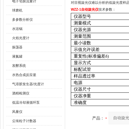
电子皂膜流量计
对目视旋光仪难以分析的低旋光度样
WZZ-1
自动旋光仪
技术参数：
球磨机
仪器型号
多参数分析仪
测量模式
水浴锅
仪器光源
测量范围
火焰光度计
最小读数
振荡器
示值允许误差
重复性(标准偏差δ)
液氮罐
显示方式
发酵系统
标配试管
水热合成反应釜
样品透过率
电源
气溶胶发生器/光度计
仪器尺寸
酒精检测仪
仪器净重
准确度
低温冷却液循环泵
风量仪
产品：
尘埃粒子计数器