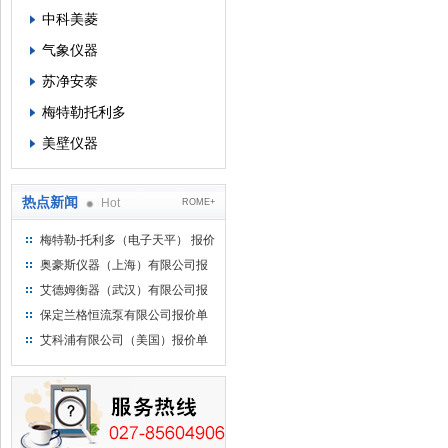
中科美菱
气象仪器
苏净安泰
梅特勒托利多
美壁仪器
热点新闻
Hot
ROME+
梅特勒-托利多（电子天平） 报价
单
奥豪斯仪器（上海）有限公司报
价单
艾德姆衡器（武汉）有限公司报
价单
保定兰格恒流泵有限公司报价单
艾科浦有限公司（美国）报价单