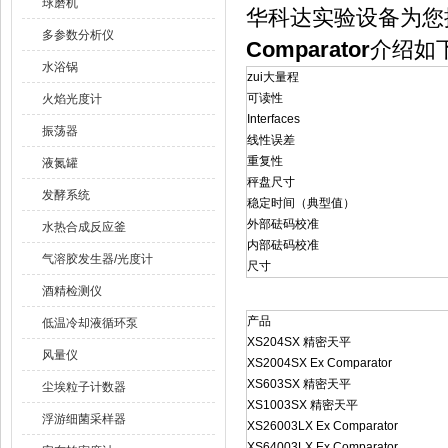
球磨机
华科达实验设备为您
多参数分析仪
Comparator
介绍如
水浴锅
zui大量程
可读性
火焰光度计
Interfaces
振荡器
线性误差
重复性
液氮罐
秤盘尺寸
发酵系统
稳定时间（典型值）
外部砝码校准
水热合成反应釜
内部砝码校准
气溶胶发生器/光度计
尺寸
酒精检测仪
产品
低温冷却液循环泵
XS204SX 精密天平
风量仪
XS2004SX Ex Comparator
XS603SX 精密天平
尘埃粒子计数器
XS1003SX 精密天平
浮游细菌采样器
XS26003LX Ex Comparator
XS64003LX Ex Comparator