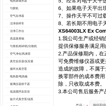
5、经常对电子天平
电热蒸馏水器
6、如果电子天平出
匀胶机
7、操作天平不可过
空气自净器
8、若长期不用电子
洁净采样车
XS64003LX Ex Com
洁净工作台
1.我公司生产或经
高温蒸煮锅
提供保修服务满足用
匀浆机/粉碎机/分散机
2.产品保修期内，
空气净化/风淋室
可免费维修仪器或更
真空反应器/反应釜
造成的故障，不属于
循环水真空泵
换零部件的成本费用
电热套/电热板
除，只收取成本费。
玻璃仪器烘干器
3.本公司售后服务
低温搅拌反应浴
旋片式真空泵/油泵
产品：