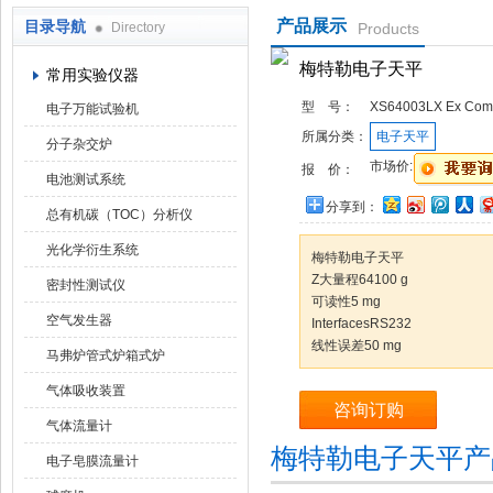
产品展示
目录导航
Directory
Products
武汉华科达实验设备有限公司
梅特勒电子天平
常用实验仪器
型 号：
XS64003LX Ex Com
电子万能试验机
所属分类：
电子天平
分子杂交炉
市场价:
报 价：
电池测试系统
分享到：
总有机碳（TOC）分析仪
光化学衍生系统
梅特勒电子天平
Z大量程64100 g
密封性测试仪
可读性5 mg
空气发生器
InterfacesRS232
线性误差50 mg
马弗炉管式炉箱式炉
气体吸收装置
咨询订购
气体流量计
梅特勒电子天平产
电子皂膜流量计