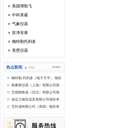
美国博勒飞
中科美菱
气象仪器
苏净安泰
梅特勒托利多
美壁仪器
热点新闻
Hot
ROME+
梅特勒-托利多（电子天平） 报价
单
奥豪斯仪器（上海）有限公司报
价单
艾德姆衡器（武汉）有限公司报
价单
保定兰格恒流泵有限公司报价单
艾科浦有限公司（美国）报价单