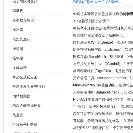
电子皂膜流量计
梅特勒电子天平产品概述：
球磨机
华科达实验设备为您提供优质的
梅特勒
多参数分析仪
XP超越系列型分析天平
梅特勒-托利多的超越系列型分析天平
水浴锅
据管理的安全性设立了新的标准。
火焰光度计
红外感应器(SmartSense)，实
振荡器
彩色智能触摸屏(SmartScreen)
网格秤盘(SmartGrid)，获得快速、
液氮罐
水平控制系统(LevelCControl)
发酵系统
易巧称量组件(ErgoClip)，满足使
水热合成反应釜
用户管理工具(UserManagemen
MinWeighzui小称量值功能，提
气溶胶发生器/光度计
天平校验功能(BalanceCheck
酒精检测仪
ProFACT专业级全自动校准技术，
低温冷却液循环泵
*可拆卸、清洗的防风罩设计，实现快
高度可调节的内置防风罩，确保精确
风量仪
可移动、分离的显示控制终端，方便
尘埃粒子计数器
标配RS232通讯接口和一个可用于蓝牙