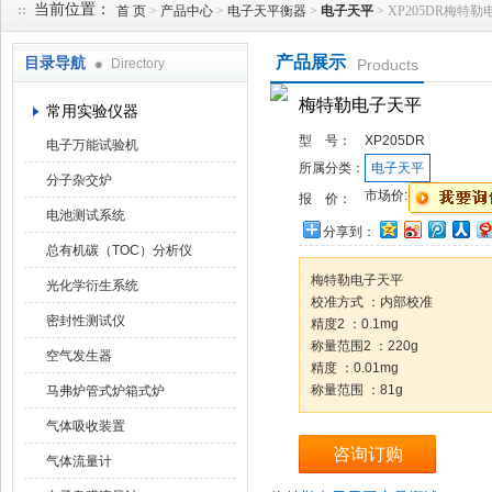
当前位置：
首 页
>
产品中心
>
电子天平衡器
>
电子天平
> XP205DR梅特
产品展示
目录导航
Directory
Products
武汉华科达实验设备有限公司
梅特勒电子天平
常用实验仪器
型 号：
XP205DR
电子万能试验机
所属分类：
电子天平
分子杂交炉
市场价:
报 价：
电池测试系统
分享到：
总有机碳（TOC）分析仪
梅特勒电子天平
光化学衍生系统
校准方式 ：内部校准
密封性测试仪
精度2 ：0.1mg
称量范围2 ：220g
空气发生器
精度 ：0.01mg
称量范围 ：81g
马弗炉管式炉箱式炉
气体吸收装置
咨询订购
气体流量计