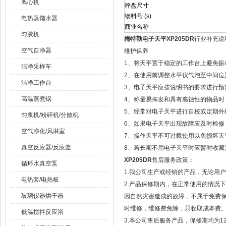
离心机
秤盘尺寸
物料号 (s)
电热蒸馏水器
商业名称
匀胶机
梅特勒电子天平XP205DR
行业补充说
空气自净器
维护保养
1、将天平置于稳定的工作台上避免振
洁净采样车
2、在使用前调整水平仪气泡至中间位
洁净工作台
3、电子天平应按说明书的要求进行预
高温蒸煮锅
4、称量易挥发和具有腐蚀性的物品时
5、经常对电子天平进行自校或定期外
匀浆机/粉碎机/分散机
6、如果电子天平出现故障应及时检修，
空气净化/风淋室
7、操作天平不可过载使用以免损坏天
真空反应器/反应釜
8、若长期不用电子天平时应暂时收藏
XP205DR
售后服务政策：
循环水真空泵
1.我公司生产或经销的产品，无论用
电热套/电热板
2.产品保修期内，在正常使用的情况
玻璃仪器烘干器
因自然灾害造成的故障，不属于免费
时维修，维修费免除，只收取成本费
低温搅拌反应浴
3.本公司售后服务产品，保修期均为1