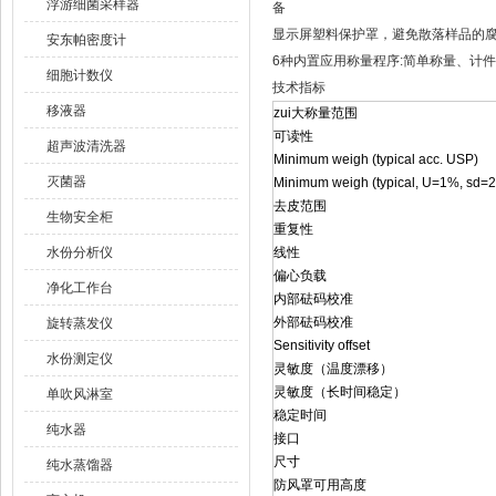
浮游细菌采样器
备
显示屏塑料保护罩，避免散落样品的
安东帕密度计
6种内置应用称量程序:简单称量、计
细胞计数仪
技术指标
移液器
zui大称量范围
可读性
超声波清洗器
Minimum weigh (typical acc. USP)
灭菌器
Minimum weigh (typical, U=1%, sd=2
去皮范围
生物安全柜
重复性
水份分析仪
线性
偏心负载
净化工作台
内部砝码校准
外部砝码校准
旋转蒸发仪
Sensitivity offset
水份测定仪
灵敏度（温度漂移）
灵敏度（长时间稳定）
单吹风淋室
稳定时间
纯水器
接口
尺寸
纯水蒸馏器
防风罩可用高度