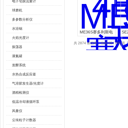
电子皂膜流量计
球磨机
多参数分析仪
水浴锅
ME36S赛多利斯电
S
火焰光度计
子天平
共 2874 条记录，当前 85 / 240 页
振荡器
液氮罐
发酵系统
水热合成反应釜
气溶胶发生器/光度计
酒精检测仪
低温冷却液循环泵
风量仪
尘埃粒子计数器