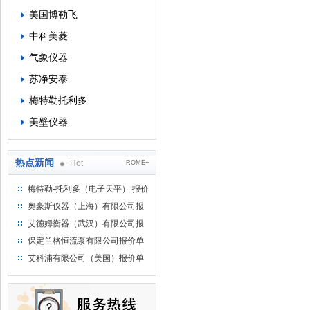
美国博勒飞
中科美菱
气象仪器
苏净安泰
梅特勒托利多
美壁仪器
热点新闻
Hot
ROME+
梅特勒-托利多（电子天平） 报价
单
奥豪斯仪器（上海）有限公司报
价单
艾德姆衡器（武汉）有限公司报
价单
保定兰格恒流泵有限公司报价单
艾科浦有限公司（美国）报价单