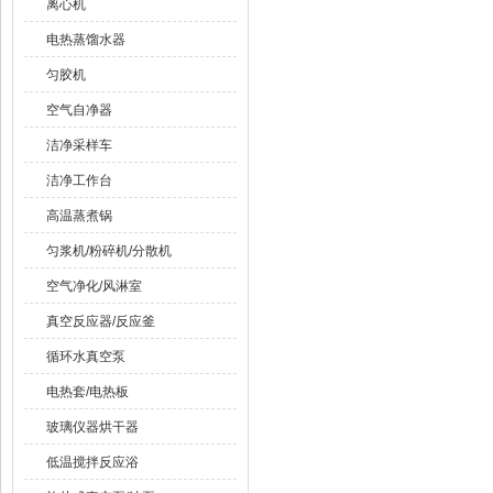
离心机
电热蒸馏水器
匀胶机
空气自净器
洁净采样车
洁净工作台
高温蒸煮锅
匀浆机/粉碎机/分散机
空气净化/风淋室
真空反应器/反应釜
循环水真空泵
电热套/电热板
玻璃仪器烘干器
低温搅拌反应浴