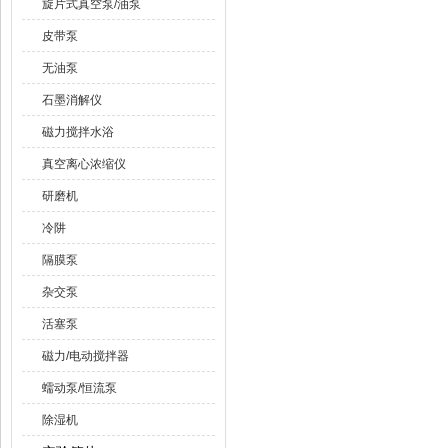
旋片式真空泵/油泵
皮带泵
无油泵
石墨消解仪
磁力搅拌水浴
真空离心浓缩仪
研磨机
冷阱
隔膜泵
杂交泵
活塞泵
磁力/电动搅拌器
蠕动泵/恒流泵
除湿机