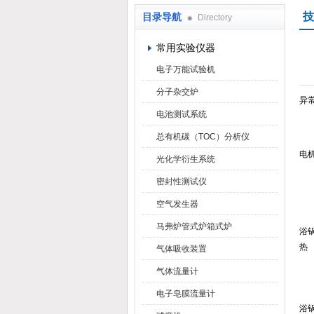
技
目录导航
Directory
武汉华科达实验设备有限公司
常用实验仪器
电子万能试验机
分子杂交炉
异
电池测试系统
总有机碳（TOC）分析仪
电
光化学衍生系统
密封性测试仪
空气发生器
马弗炉管式炉箱式炉
浴
热
气体吸收装置
气体流量计
电子皂膜流量计
浴