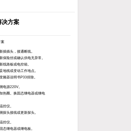
解决方案
方案
重新插插头，接通断线。
更新保险丝或确认供电无异常。
更新线路板或电控箱。
接妥地线或变动工作地点。
变频器说明书P33排除。
测电源220V。
换加热圈。换固态继电器或继电
换温控仪。
检测探头接线或更新探头。
换温控仪。
换固态继电器或继电板。