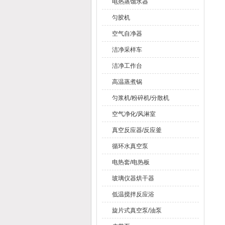
电热蒸馏水器
匀胶机
空气自净器
洁净采样车
洁净工作台
高温蒸煮锅
匀浆机/粉碎机/分散机
空气净化/风淋室
真空反应器/反应釜
循环水真空泵
电热套/电热板
玻璃仪器烘干器
低温搅拌反应浴
旋片式真空泵/油泵