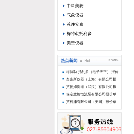
中科美菱
气象仪器
苏净安泰
梅特勒托利多
美壁仪器
热点新闻
Hot
ROME+
梅特勒-托利多（电子天平） 报价
单
奥豪斯仪器（上海）有限公司报
价单
艾德姆衡器（武汉）有限公司报
价单
保定兰格恒流泵有限公司报价单
艾科浦有限公司（美国）报价单