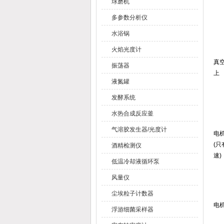
球磨机
多参数分析仪
水浴锅
火焰光度计
真
振荡器
上
液氮罐
发酵系统
水热合成反应釜
气溶胶发生器/光度计
电
(只
酒精检测仪
速)
低温冷却液循环泵
风量仪
尘埃粒子计数器
电
浮游细菌采样器