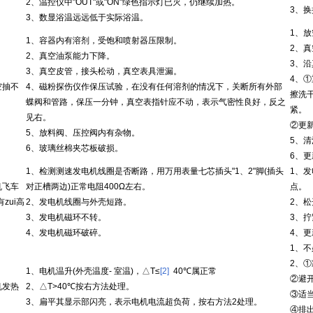
2、温控仪中"OUT"或"ON"绿色指示灯已灭，仍继续加热。
3、
3、数显浴温远远低于实际浴温。
1、
1、容器内有溶剂，受饱和喷射器压限制。
2、真
2、真空油泵能力下降。
3、
3、真空皮管，接头松动，真空表具泄漏。
4、
空抽不
4、磁粉探伤仪作保压试验，在没有任何溶剂的情况下，关断所有外部
擦洗
蝶阀和管路，保压一分钟，真空表指针应不动，表示气密性良好，反之
紧。
见右。
②更
5、放料阀、压控阀内有杂物。
5、清
6、玻璃丝棉夹芯板破损。
6、
1、检测测速发电机线圈是否断路，用万用表量七芯插头"1、2"脚(插头
1、
机飞车
对正槽两边)正常电阻400Ω左右。
点。
有zui高
2、发电机线圈与外壳短路。
2、
3、发电机磁环不转。
3、拧
4、发电机磁环破碎。
4、
1、
2、
1、电机温升(外壳温度- 室温)，△T≤
[2]
40℃属正常
②避
机发热
2、△T>40℃按右方法处理。
③适
3、扁平其显示部闪亮，表示电机电流超负荷，按右方法2处理。
④排