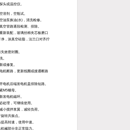
换探头或温控仪。
放空溶剂，空瓶试。
空油泵换油(水)，清洗检修。
沿真空管路逐段检测、排除。
①重新装配，玻璃丝棉夹芯板磨口
干净，涂真空硅脂，法兰口对齐拧
新失效密封圈。
洗。
更新或修复。
发电机断路，更新线圈或接通断路
松开电机后端发电机盖排除短路。
紧M5螺母。
更新发电机磁环。
不必处理，可继续使用。
①减小搅拌浆翼，减轻负荷。
开旋转共振点。
当提高转速，使用中速。
出机械部分非正常阻力。