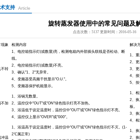
术支持
Article
旋转蒸发器使用中的常见问题及
点击次数：5137 更新时间：2016-05-16
常现象
检测内容
解决
1、电控箱指示灯(或数显)亮，检测电箱内外部插头联线是否松动、断
1、
线。
2、
2、电控箱指示灯(或数显)不亮。
机不转
3、
3、确认"1、2"无异常。
4、
4、变频器受高频干扰显示"O.U."。
5、按
5、变频器保护机能显示。
1、检
1、浴锅无数显。
2、
锅不加
2、温控仪中"OUT"或"ON"绿色指示灯亮不加热。
板。
3、浴温低于设定温度时，温控仪中"OUT"或"ON"绿色指示灯不亮。
3、
4、温控仪上显示"OVER"或"000"。
4、
1、浴温高于设定温度时，温控仪中"OUT"或"ON"绿色指示灯不灭。(1-
1、
2℃属正常)
锅冲温
2、