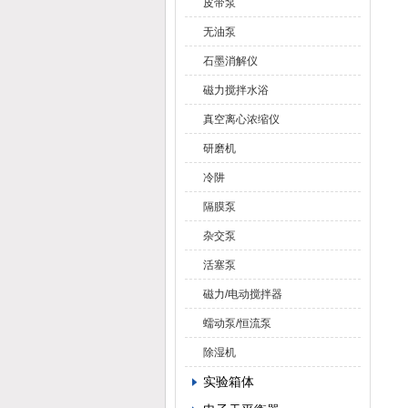
皮带泵
无油泵
石墨消解仪
磁力搅拌水浴
真空离心浓缩仪
研磨机
冷阱
隔膜泵
杂交泵
活塞泵
磁力/电动搅拌器
蠕动泵/恒流泵
除湿机
实验箱体