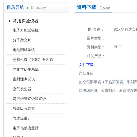
资料下载
目录导航
Directory
Down
武汉华科达实验设备有限公司
常用实验仪器
提 供 商：
武汉华科达实
电子万能试验机
图片类型：
分子杂交炉
资料类型：
PDF
电池测试系统
相关产品：
总有机碳（TOC）分析仪
文件下载
光化学衍生系统
详细介绍
密封性测试仪
热空气消毒箱（干热灭菌箱）系列
空气发生器
对玻璃器皿、金属制品、耐高温粉
马弗炉管式炉箱式炉
气体吸收装置
气体流量计
电子皂膜流量计