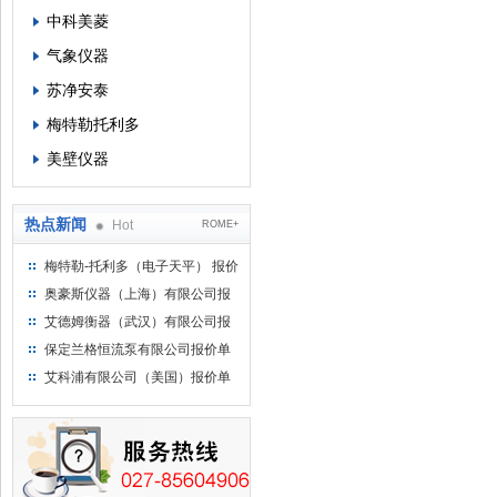
中科美菱
气象仪器
苏净安泰
梅特勒托利多
美壁仪器
热点新闻
Hot
ROME+
梅特勒-托利多（电子天平） 报价
单
奥豪斯仪器（上海）有限公司报
价单
艾德姆衡器（武汉）有限公司报
价单
保定兰格恒流泵有限公司报价单
艾科浦有限公司（美国）报价单