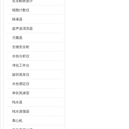
安东帕密度计
细胞计数仪
移液器
超声波清洗器
灭菌器
生物安全柜
水份分析仪
净化工作台
旋转蒸发仪
水份测定仪
单吹风淋室
纯水器
纯水蒸馏器
离心机