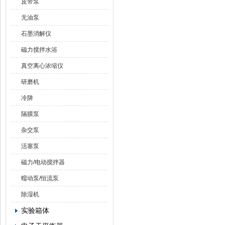
皮带泵
无油泵
石墨消解仪
磁力搅拌水浴
真空离心浓缩仪
研磨机
冷阱
隔膜泵
杂交泵
活塞泵
磁力/电动搅拌器
蠕动泵/恒流泵
除湿机
实验箱体