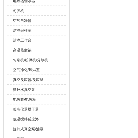
电热蒸馏水器
匀胶机
空气自净器
洁净采样车
洁净工作台
高温蒸煮锅
匀浆机/粉碎机/分散机
空气净化/风淋室
真空反应器/反应釜
循环水真空泵
电热套/电热板
玻璃仪器烘干器
低温搅拌反应浴
旋片式真空泵/油泵