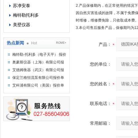
苏净安泰
2.产品保修期内，在正常使用的情况
因自然灾害造成的故障，不属于免费
梅特勒托利多
时维修，维修费免除，只收取成本费
美壁仪器
3.本公司售后服务产品，保修期均为1
热点新闻
Hot
ROME+
产品：
梅特勒-托利多（电子天平） 报价
单
奥豪斯仪器（上海）有限公司报
您的单位：
价单
艾德姆衡器（武汉）有限公司报
价单
保定兰格恒流泵有限公司报价单
您的姓名：
艾科浦有限公司（美国）报价单
联系电话：
常用邮箱：