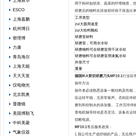
上海辰华
用于粉碎如纸张、蔬菜的纤维物质，
ESCO
研磨后的物料在排放前经筛子筛选出来
工序类型
上海嘉鹏
zui大圆周速度
杭州博日
zui大给料颗粒
研磨室材料
密理博
研磨室，可用水冷却
力康
研磨物料可在研磨室用干冰冷却
研磨物料可在研磨室用液氮冷却
青岛海尔
外形尺寸
上海天能
重量
天大天发
德国IKA剪切研磨刀头MF10.1
行业应
操作方法
仪电物光
操作者必须熟悉设备一般结构及性能，
北京凯奥
应运转平稳，无异常噪声。否则应停
显微镜
磨剂和控制水的添加量。 工作完毕停
查电机轴等转动是否灵活。设备在运
美国博勒飞
切断电源。
中科美菱
MF10.1
售后服务政策：
气象仪器
1.我公司生产或经销的产品，无论用