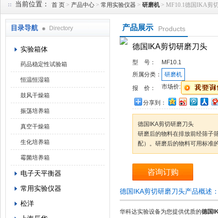
当前位置：
首 页
>
产品中心
>
常用实验仪器
>
研磨机
> MF10.1德国IKA
产品展示
目录导航
Directory
Products
武汉华科达实验设备有限公司
德国IKA剪切研磨刀头
实验箱体
型 号：
MF10.1
药品稳定性试验箱
所属分类：
研磨机
恒温恒湿箱
市场价:
报 价：
鼓风干燥箱
分享到：
振荡培养箱
德国IKA剪切研磨刀头
真空干燥箱
研磨后的物料在排放前经筛子
生化培养箱
配）。研磨后的物料可用标准的N
霉菌培养箱
咨询订购
电子天平衡器
常用实验仪器
德国IKA剪切研磨刀头产品概述
松洋
华科达实验设备为您提供优质的
德国I