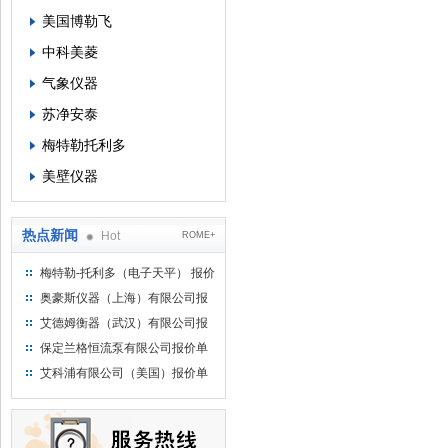
美国博勒飞
中科美菱
气象仪器
苏净安泰
梅特勒托利多
美壁仪器
热点新闻
Hot
ROME+
梅特勒-托利多（电子天平） 报价
单
奥豪斯仪器（上海）有限公司报
价单
艾德姆衡器（武汉）有限公司报
价单
保定兰格恒流泵有限公司报价单
艾科浦有限公司（美国）报价单