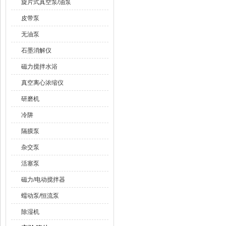
旋片式真空泵/油泵
皮带泵
无油泵
石墨消解仪
磁力搅拌水浴
真空离心浓缩仪
研磨机
冷阱
隔膜泵
杂交泵
活塞泵
磁力/电动搅拌器
蠕动泵/恒流泵
除湿机