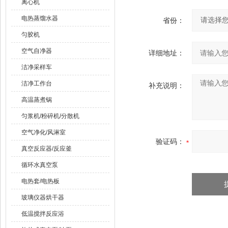
离心机
电热蒸馏水器
省份：
匀胶机
空气自净器
详细地址：
洁净采样车
洁净工作台
补充说明：
高温蒸煮锅
匀浆机/粉碎机/分散机
空气净化/风淋室
验证码：
真空反应器/反应釜
循环水真空泵
电热套/电热板
玻璃仪器烘干器
低温搅拌反应浴