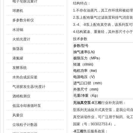
电子皂膜流量计
结构特点：
1.不存在油蒸汽，其工作环境和被处
球磨机
2.泵上配有吸气过滤装置和排气消音
多参数分析仪
3.-4、-8泵上配有真空表，该系列泵
水浴锅
4.结构紧凑、重量轻，其外形尺寸小
技术参数
火焰光度计
参数/型号
振荡器
抽气速率(L/s)
液氮罐
极限压力（MPa）
转速（r/min)
发酵系统
电机功率（kw)
电源电压（V)
水热合成反应釜
进气口口径（mm）
气溶胶发生器/光度计
外形尺寸（mm)
毛重/净重（Kg）
酒精检测仪
无油真空泵-8三相
行业补充说明：
低温冷却液循环泵
型系列无油旋片式真空泵，是我公司
风量仪
真空浓缩作业，可广泛用于制药、化
国家（号：90302753.4）。
尘埃粒子计数器
-8三相
售后服务政策：