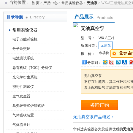
当前位置：
首 页
>
产品中心
>
常用实验仪器
>
无油泵
> WX-8三相无油真空
产品展示
目录导航
Directory
Products
武汉华科达实验设备有限公司
无油真空泵
常用实验仪器
型 号：
WX-8三相
电子万能试验机
所属分类：
无油泵
分子杂交炉
市场价:
报 价：
电池测试系统
分享到：
总有机碳（TOC）分析仪
无油真空泵
光化学衍生系统
不存在油蒸汽，其工作环境和
密封性测试仪
泵上配有吸气过滤装置和排气
空气发生器
咨询订购
马弗炉管式炉箱式炉
气体吸收装置
无油真空泵产品概述：
气体流量计
华科达实验设备为您提供优质的
无油真