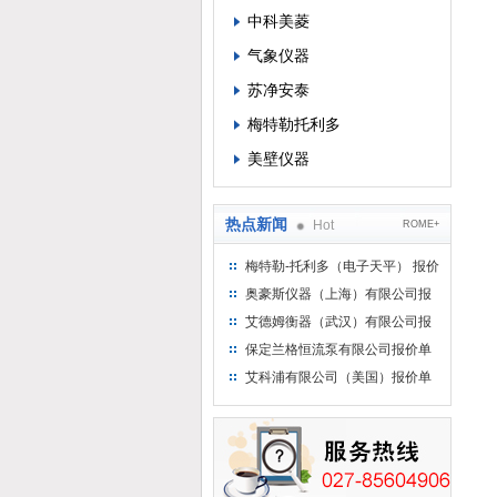
中科美菱
气象仪器
苏净安泰
梅特勒托利多
美壁仪器
热点新闻
Hot
ROME+
梅特勒-托利多（电子天平） 报价
单
奥豪斯仪器（上海）有限公司报
价单
艾德姆衡器（武汉）有限公司报
价单
保定兰格恒流泵有限公司报价单
艾科浦有限公司（美国）报价单