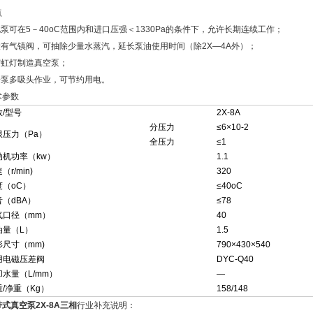
点
此泵可在5－40oC范围内和进口压强＜1330Pa的条件下，允许长期连续工作；
.设有气镇阀，可抽除少量水蒸汽，延长泵油使用时间（除2X—4A外）；
.霓虹灯制造真空泵；
.一泵多吸头作业，可节约用电。
术参数
数/型号
2X-8A
分压力
≤6×10-2
限压力（Pa）
全压力
≤1
动机功率（kw）
1.1
（r/min)
320
度（oC）
≤40oC
音（dBA）
≤78
气口径（mm）
40
油量（L）
1.5
形尺寸（mm)
790×430×540
用电磁压差阀
DYC-Q40
却水量（L/mm）
―
/净重（Kg）
158/148
式真空泵2X-8A三相
行业补充说明：