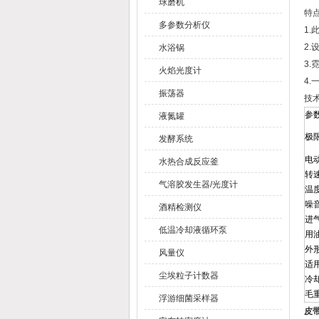
球磨机
特
多参数分析仪
1.
2
水浴锅
3
火焰光度计
4
振荡器
技
参
液氮罐
极
发酵系统
电
水热合成反应釜
转速
气溶胶发生器/光度计
温
噪
酒精检测仪
进
低温冷却液循环泵
用
外
风量仪
适
尘埃粒子计数器
冷
毛重
浮游细菌采样器
皮带