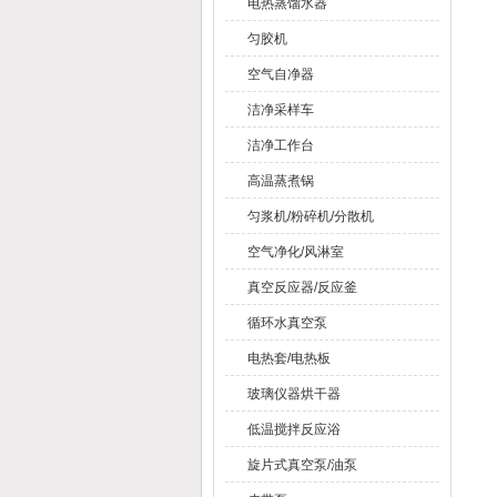
电热蒸馏水器
匀胶机
空气自净器
洁净采样车
洁净工作台
高温蒸煮锅
匀浆机/粉碎机/分散机
空气净化/风淋室
真空反应器/反应釜
循环水真空泵
电热套/电热板
玻璃仪器烘干器
低温搅拌反应浴
旋片式真空泵/油泵