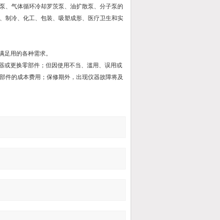
泵、气体循环冷却罗茨泵、油扩散泵、分子泵的
、制冷、化工、包装、吸塑成形、医疗卫生和实
满足用的各种需求。
仪器或更换零部件；但因使用不当、滥用、误用或
部件的成本费用；保修期外，出现仪器故障将及