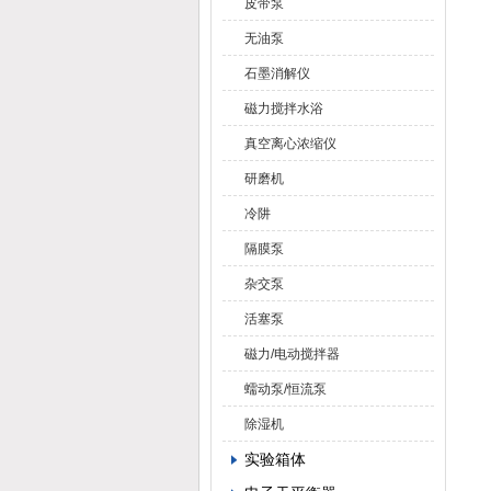
皮带泵
无油泵
石墨消解仪
磁力搅拌水浴
真空离心浓缩仪
研磨机
冷阱
隔膜泵
杂交泵
活塞泵
磁力/电动搅拌器
蠕动泵/恒流泵
除湿机
实验箱体