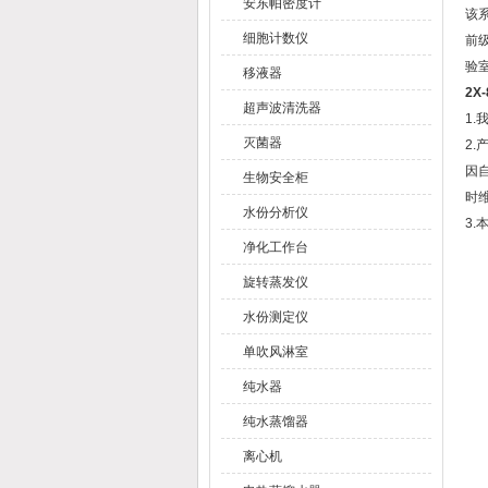
安东帕密度计
该
细胞计数仪
前
验
移液器
2X
超声波清洗器
1
灭菌器
2
因
生物安全柜
时
水份分析仪
3
净化工作台
旋转蒸发仪
水份测定仪
单吹风淋室
纯水器
纯水蒸馏器
离心机