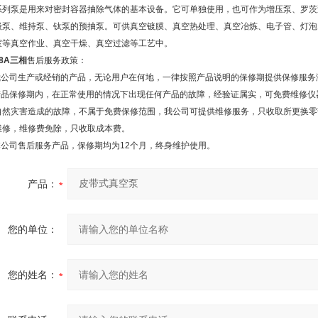
系列泵是用来对密封容器抽除气体的基本设备。它可单独使用，也可作为增压泵、罗茨
级泵、维持泵、钛泵的预抽泵。可供真空镀膜、真空热处理、真空冶炼、电子管、灯泡
室等真空作业、真空干燥、真空过滤等工艺中。
-8A三相
售后服务政策：
.我公司生产或经销的产品，无论用户在何地，一律按照产品说明的保修期提供保修服务
.产品保修期内，在正常使用的情况下出现任何产品的故障，经验证属实，可免费维修
自然灾害造成的故障，不属于免费保修范围，我公司可提供维修服务，只收取所更换零
维修，维修费免除，只收取成本费。
.本公司售后服务产品，保修期均为12个月，终身维护使用。
产品：
您的单位：
您的姓名：