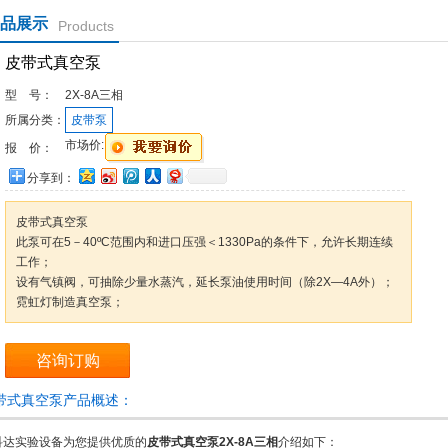
品展示
Products
皮带式真空泵
型 号：
2X-8A三相
所属分类：
皮带泵
市场价:
报 价：
分享到：
皮带式真空泵
此泵可在5－40ºC范围内和进口压强＜1330Pa的条件下，允许长期连续
工作；
设有气镇阀，可抽除少量水蒸汽，延长泵油使用时间（除2X—4A外）；
霓虹灯制造真空泵；
咨询订购
带式真空泵产品概述：
科达实验设备为您提供优质的
皮带式真空泵2X-8A三相
介绍如下：