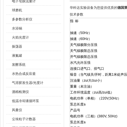
电子皂膜流量计
华科达实验设备为您提供优质的
德国莱
球磨机
技术参数
多参数分析仪
指 标
水浴锅
抽速（50Hz）
火焰光度计
抽速（60Hz）
关气镇极限分压强
振荡器
关气镇极限总压强
液氮罐
开气镇极限总压强
水汽允许压强
发酵系统
连接口进气口、排气口
水热合成反应釜
噪音（当气镇关/开时，距离1米处声
注油量（zui大/zui小）
气溶胶发生器/光度计
重量（未注油）
酒精检测仪
工作环境温度（zui高/zui低）
电机功率（单相）（220V,50Hz）
低温冷却液循环泵
泵总长度a
风量仪
产品号
电机功率（三相）(380V, 50Hz)
尘埃粒子计数器
泵总长度a