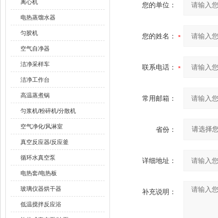
离心机
您的单位：
电热蒸馏水器
匀胶机
您的姓名：
空气自净器
洁净采样车
联系电话：
洁净工作台
高温蒸煮锅
常用邮箱：
匀浆机/粉碎机/分散机
空气净化/风淋室
省份：
真空反应器/反应釜
循环水真空泵
详细地址：
电热套/电热板
玻璃仪器烘干器
补充说明：
低温搅拌反应浴