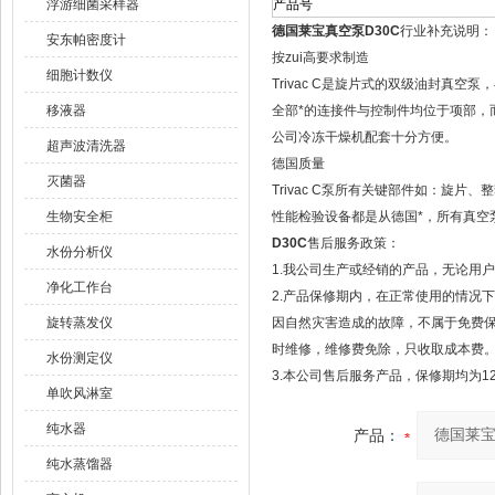
浮游细菌采样器
产品号
德国莱宝真空泵D30C
行业补充说明：
安东帕密度计
按zui高要求制造
细胞计数仪
Trivac C是旋片式的双级油
移液器
全部*的连接件与控制件均位于项部，而
公司冷冻干燥机配套十分方便。
超声波清洗器
德国质量
灭菌器
Trivac C泵所有关键部件如：旋
生物安全柜
性能检验设备都是从德国*，所有真空
D30C
售后服务政策：
水份分析仪
1.我公司生产或经销的产品，无论用
净化工作台
2.产品保修期内，在正常使用的情况
旋转蒸发仪
因自然灾害造成的故障，不属于免费
时维修，维修费免除，只收取成本费
水份测定仪
3.本公司售后服务产品，保修期均为1
单吹风淋室
纯水器
产品：
纯水蒸馏器