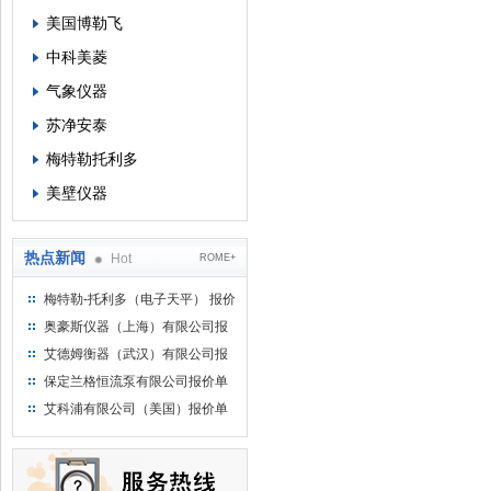
美国博勒飞
中科美菱
气象仪器
苏净安泰
梅特勒托利多
美壁仪器
热点新闻
Hot
ROME+
梅特勒-托利多（电子天平） 报价
单
奥豪斯仪器（上海）有限公司报
价单
艾德姆衡器（武汉）有限公司报
价单
保定兰格恒流泵有限公司报价单
艾科浦有限公司（美国）报价单