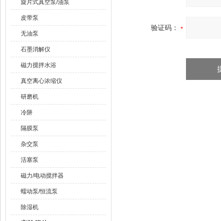
旋片式真空泵/油泵
皮带泵
验证码：
无油泵
石墨消解仪
磁力搅拌水浴
真空离心浓缩仪
研磨机
冷阱
隔膜泵
杂交泵
活塞泵
磁力/电动搅拌器
蠕动泵/恒流泵
除湿机