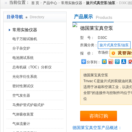
当前位置：
首 页
>
产品中心
>
常用实验仪器
>
旋片式真空泵/油泵
> D30
产品展示
目录导航
Directory
Products
武汉华科达实验设备有限公司
德国莱宝真空泵
常用实验仪器
型 号：
D30C
电子万能试验机
所属分类：
旋片式真空泵/油泵
分子杂交炉
市场价:
报 价：
电池测试系统
分享到：
总有机碳（TOC）分析仪
德国莱宝真空泵
光化学衍生系统
Trivac C是旋片式的双级
密封性测试仪
适用于冰箱和空调工业，以及
全部*的连接件与控制件均位于
空气发生器
位
马弗炉管式炉箱式炉
气体吸收装置
咨询订购
气体流量计
德国莱宝真空泵产品概述：