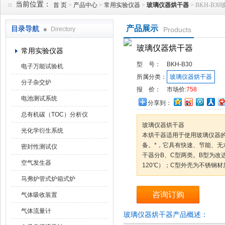
当前位置：
首 页
>
产品中心
>
常用实验仪器
>
玻璃仪器烘干器
> BKH-B
产品展示
目录导航
Directory
Products
武汉华科达实验设备有限公司
玻璃仪器烘干器
常用实验仪器
型 号：
BKH-B30
电子万能试验机
所属分类：
玻璃仪器烘干器
分子杂交炉
报 价：
市场价:
758
电池测试系统
分享到：
总有机碳（TOC）分析仪
玻璃仪器烘干器
光化学衍生系统
本烘干器适用于使用玻璃仪器的
备。*，它具有快速、节能、无
密封性测试仪
干器分B、C型两类。B型为改
空气发生器
120℃）；C型外壳为不锈钢材
马弗炉管式炉箱式炉
咨询订购
气体吸收装置
气体流量计
玻璃仪器烘干器产品概述：