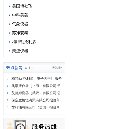
美国博勒飞
中科美菱
气象仪器
苏净安泰
梅特勒托利多
美壁仪器
热点新闻
Hot
ROME+
梅特勒-托利多（电子天平） 报价
单
奥豪斯仪器（上海）有限公司报
价单
艾德姆衡器（武汉）有限公司报
价单
保定兰格恒流泵有限公司报价单
艾科浦有限公司（美国）报价单