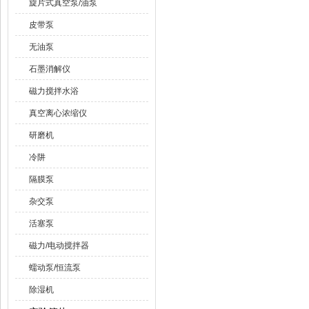
旋片式真空泵/油泵
皮带泵
无油泵
石墨消解仪
磁力搅拌水浴
真空离心浓缩仪
研磨机
冷阱
隔膜泵
杂交泵
活塞泵
磁力/电动搅拌器
蠕动泵/恒流泵
除湿机