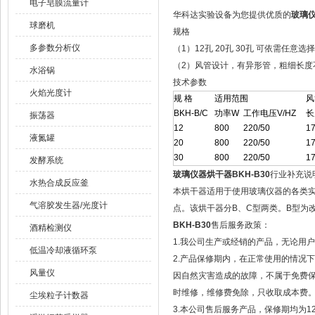
电子皂膜流量计
华科达实验设备为您提供优质的
玻璃仪
球磨机
规格
多参数分析仪
（1）12孔 20孔 30孔 可依需任意选
（2）风管设计，有异形管，粗细长度
水浴锅
技术参数
火焰光度计
规 格
适用范围
风
BKH-B/C
功率W
工作电压V/HZ
长
振荡器
12
800
220/50
17
液氮罐
20
800
220/50
17
30
800
220/50
17
发酵系统
玻璃仪器烘干器BKH-B30
行业补充说
水热合成反应釜
本烘干器适用于使用玻璃仪器的各类实
气溶胶发生器/光度计
点。该烘干器分B、C型两类。B型为改
BKH-B30
售后服务政策：
酒精检测仪
1.我公司生产或经销的产品，无论用
低温冷却液循环泵
2.产品保修期内，在正常使用的情况
风量仪
因自然灾害造成的故障，不属于免费
时维修，维修费免除，只收取成本费
尘埃粒子计数器
3.本公司售后服务产品，保修期均为1