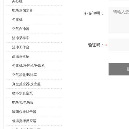
离心机
电热蒸馏水器
补充说明：
匀胶机
空气自净器
洁净采样车
验证码：
洁净工作台
高温蒸煮锅
匀浆机/粉碎机/分散机
空气净化/风淋室
真空反应器/反应釜
循环水真空泵
电热套/电热板
玻璃仪器烘干器
低温搅拌反应浴