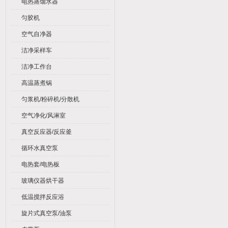
电热蒸馏水器
匀胶机
空气自净器
洁净采样车
洁净工作台
高温蒸煮锅
匀浆机/粉碎机/分散机
空气净化/风淋室
真空反应器/反应釜
循环水真空泵
电热套/电热板
玻璃仪器烘干器
低温搅拌反应浴
旋片式真空泵/油泵