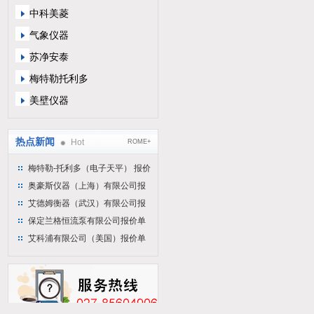
中科美菱
气象仪器
苏净安泰
梅特勒托利多
美壁仪器
热点新闻
Hot
ROME+
梅特勒-托利多（电子天平） 报价
单
奥豪斯仪器（上海）有限公司报
价单
艾德姆衡器（武汉）有限公司报
价单
保定兰格恒流泵有限公司报价单
艾科浦有限公司（美国）报价单