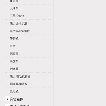
皮带泵
无油泵
石墨消解仪
磁力搅拌水浴
真空离心浓缩仪
研磨机
冷阱
隔膜泵
杂交泵
活塞泵
磁力/电动搅拌器
蠕动泵/恒流泵
除湿机
实验箱体