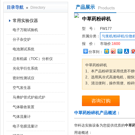
产品展示
目录导航
Directory
Products
武汉华科达实验设备有限公司
中草药粉碎机
常用实验仪器
型 号：
FW177
电子万能试验机
所属分类：
匀浆机/粉碎机/分散
分子杂交炉
报 价：
市场价:
1600
电池测试系统
分享到：
总有机碳（TOC）分析仪
中草药粉碎机
光化学衍生系统
1、本产品粉碎室采用优质不锈
2、选用风冷式高速电机，能快
密封性测试仪
3、清洁便利，操作简便、粉碎
空气发生器
马弗炉管式炉箱式炉
咨询订购
气体吸收装置
中草药粉碎机产品概述：
气体流量计
华科达实验设备为您提供优质的
中草药
电子皂膜流量计
用途概述：