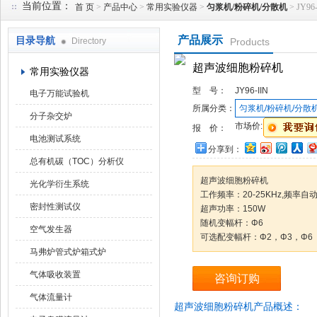
当前位置：
首 页
>
产品中心
>
常用实验仪器
>
匀浆机/粉碎机/分散机
> JY
产品展示
目录导航
Directory
Products
武汉华科达实验设备有限公司
超声波细胞粉碎机
常用实验仪器
型 号：
JY96-IIN
电子万能试验机
所属分类：
匀浆机/粉碎机/分散
分子杂交炉
市场价:
报 价：
电池测试系统
分享到：
总有机碳（TOC）分析仪
超声波细胞粉碎机
光化学衍生系统
工作频率：20-25KHz,频率自
密封性测试仪
超声功率：150W
随机变幅杆：Φ6
空气发生器
可选配变幅杆：Φ2，Φ3，Φ6
马弗炉管式炉箱式炉
气体吸收装置
咨询订购
气体流量计
超声波细胞粉碎机产品概述：