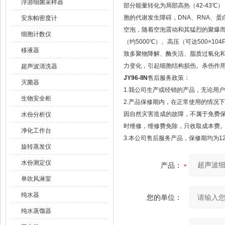
浮游细菌采样器
部分能量转化为局部高热（42-43℃
胞的代谢发生障碍，DNA、RNA、
安东帕密度计
空泡，随着空泡震动和其猛烈的聚爆
细胞计数仪
（约5000℃）、高压（可达500×1
移液器
致多聚物降解、酶失活、脂质过氧化
力变化，引起细胞结构损伤。杀伤作
超声波清洗器
JY96-IIN
售后服务政策：
灭菌器
1.我公司生产或经销的产品，无论用
生物安全柜
2.产品保修期内，在正常使用的情况
因自然灾害造成的故障，不属于免费
水份分析仪
时维修，维修费免除，只收取成本费
净化工作台
3.本公司售后服务产品，保修期均为1
旋转蒸发仪
水份测定仪
产品：
单吹风淋室
纯水器
您的单位：
纯水蒸馏器