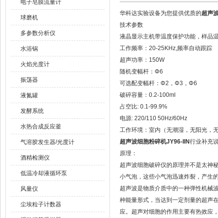
电子皂膜流量计
华科达实验设备为您提供优质的
超声波
球磨机
技术参数
多参数分析仪
液晶显示主机带温度保护功能，样品
工作频率：20-25KHz,频率自动跟踪
水浴锅
超声功率：150W
火焰光度计
随机变幅杆：Φ6
振荡器
可选配变幅杆：Φ2，Φ3，Φ6
破碎容量：0.2-100ml
液氮罐
占空比: 0.1-99.9%
发酵系统
电源: 220/110 50Hz/60Hz
水热合成反应釜
工作环境：室内（无潮湿，无阳光，
超声波细胞粉碎机JY96-IIN
行业补充
气溶胶发生器/光度计
原理：
酒精检测仪
超声波细胞破碎仪的原理并不是太神
低温冷却液循环泵
小气泡，这些小气泡迅速炸裂，产生
超声波是物质介质中的一种弹性机械
风量仪
种能量形式，当达到一定剂量的超声在
尘埃粒子计数器
应。超声对细胞的作用主要有热效应