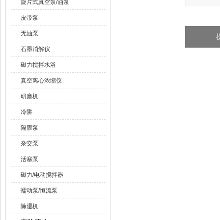
旋片式真空泵/油泵
皮带泵
无油泵
石墨消解仪
磁力搅拌水浴
真空离心浓缩仪
研磨机
冷阱
隔膜泵
杂交泵
活塞泵
磁力/电动搅拌器
蠕动泵/恒流泵
除湿机