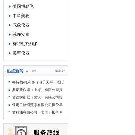
美国博勒飞
中科美菱
气象仪器
苏净安泰
梅特勒托利多
美壁仪器
热点新闻
Hot
ROME+
梅特勒-托利多（电子天平） 报价
单
奥豪斯仪器（上海）有限公司报
价单
艾德姆衡器（武汉）有限公司报
价单
保定兰格恒流泵有限公司报价单
艾科浦有限公司（美国）报价单