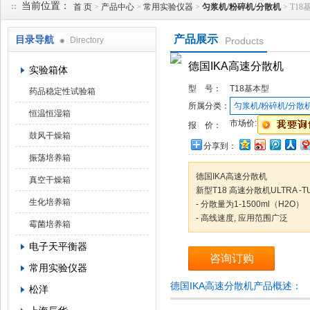
当前位置：
首 页
>
产品中心
>
常用实验仪器
>
匀浆机/粉碎机/分散机
> T1
产品展示
目录导航
Directory
Products
武汉华科达实验设备有限公司
德国IKA高速分散机
实验箱体
型 号：
T18基本型
药品稳定性试验箱
所属分类：
匀浆机/粉碎机/分散
恒温恒湿箱
市场价:
报 价：
鼓风干燥箱
分享到：
振荡培养箱
德国IKA高速分散机
真空干燥箱
新型T18 高速分散机ULTRA -T
生化培养箱
- 分散量为1-1500ml（H2O）
- 高线速度, 应用范围广泛
霉菌培养箱
电子天平衡器
咨询订购
常用实验仪器
德国IKA高速分散机产品概述：
松洋