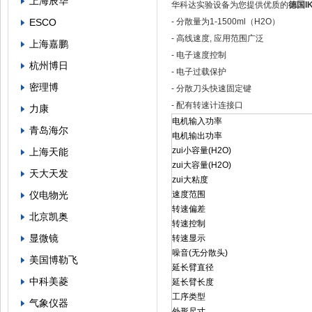
上海辰华
华科达实验设备为您提供优质的
德国I
ESCO
- 分散量为1-1500ml（H2O）
- 高线速度, 应用范围广泛
上海嘉鹏
- 电子速度控制
杭州博日
- 电子过载保护
密理博
- 分散刀头快速固定键
- 配有转速计连接口
力康
电机输入功率
青岛海尔
电机输出功率
zui小容量(H2O)
上海天能
zui大容量(H2O)
天大天发
zui大粘度
仪电物光
速度范围
转速偏差
北京凯奥
转速控制
显微镜
转速显示
噪音(无分散头)
美国博勒飞
延长臂直径
中科美菱
延长臂长度
工序类型
气象仪器
外形尺寸