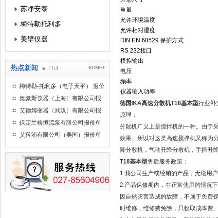
苏净安泰
重量
允许环境温度
梅特勒托利多
允许相对湿度
美壁仪器
DIN EN 60529 保护方式
RS 232接口
模拟输出
热点新闻
Hot
ROME+
电压
频率
梅特勒-托利多（电子天平） 报价
仪器输入功率
单
奥豪斯仪器（上海）有限公司报
德国IKA高速分散机T18基本型
行业补
价单
艾德姆衡器（武汉）有限公司报
原理：
价单
保定兰格恒流泵有限公司报价单
分散机广义上是搅拌机的一种。由于
艾科浦有限公司（美国）报价单
效果。所以对这类高速搅拌机又称为
降分散机，气动升降分散机，手摇升
T18基本型
售后服务政策：
1.我公司生产或经销的产品，无论用
2.产品保修期内，在正常使用的情况
因自然灾害造成的故障，不属于免费
时维修，维修费免除，只收取成本费