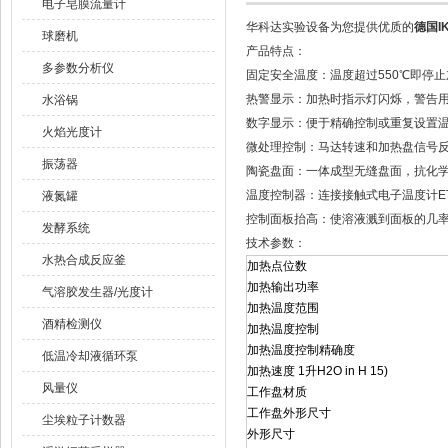
电子皂膜流量计
华科达实验设备为您提供优质的
德国IK
球磨机
产品特点：
多参数分析仪
固定安全温度：温度超过550℃即停
热警显示：加热时指示灯闪烁，警告
水浴锅
数字显示：便于精确控制或重复设置
火焰光度计
微处理控制：马达转速和加热盘信号
振荡器
陶瓷盘面：一体成型无缝盘面，抗化学
温度控制器：连接接触式电子温度计ETS
液氮罐
控制面板抬高：使溶液溅到面板的几率
发酵系统
技术参数：
水热合成反应釜
加热点位数
加热输出功率
气溶胶发生器/光度计
加热温度范围
酒精检测仪
加热温度控制
加热温度控制精确度
低温冷却液循环泵
加热速度 1升H2O in H 15)
风量仪
工作盘材质
工作盘外形尺寸
尘埃粒子计数器
外形尺寸