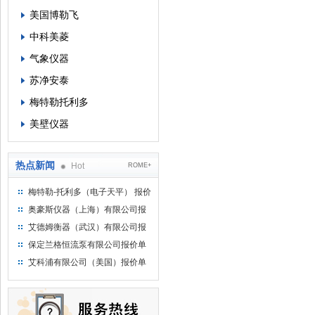
美国博勒飞
中科美菱
气象仪器
苏净安泰
梅特勒托利多
美壁仪器
热点新闻
Hot
ROME+
梅特勒-托利多（电子天平） 报价
单
奥豪斯仪器（上海）有限公司报
价单
艾德姆衡器（武汉）有限公司报
价单
保定兰格恒流泵有限公司报价单
艾科浦有限公司（美国）报价单