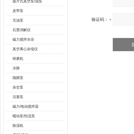
旋片式真空泵/油泵
皮带泵
验证码：
无油泵
石墨消解仪
磁力搅拌水浴
真空离心浓缩仪
研磨机
冷阱
隔膜泵
杂交泵
活塞泵
磁力/电动搅拌器
蠕动泵/恒流泵
除湿机