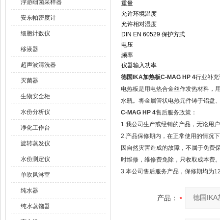
浮游细菌采样器
重量
允许环境温度
安东帕密度计
允许相对湿度
细胞计数仪
DIN EN 60529 保护方式
电压
移液器
频率
超声波清洗器
仪器输入功率
德国IKA加热板C-MAG HP 4
行业补充
灭菌器
电热板是用电热合金丝作发热材料，
生物安全柜
水瓶。将金属管状电热元件铸于铝盘
水份分析仪
C-MAG HP 4
售后服务政策：
1.我公司生产或经销的产品，无论用
净化工作台
2.产品保修期内，在正常使用的情况
旋转蒸发仪
因自然灾害造成的故障，不属于免费
水份测定仪
时维修，维修费免除，只收取成本费
3.本公司售后服务产品，保修期均为1
单吹风淋室
纯水器
产品：
纯水蒸馏器