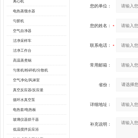
离心机
您的单位：
电热蒸馏水器
匀胶机
您的姓名：
空气自净器
洁净采样车
联系电话：
洁净工作台
高温蒸煮锅
常用邮箱：
匀浆机/粉碎机/分散机
空气净化/风淋室
省份：
真空反应器/反应釜
循环水真空泵
详细地址：
电热套/电热板
玻璃仪器烘干器
补充说明：
低温搅拌反应浴