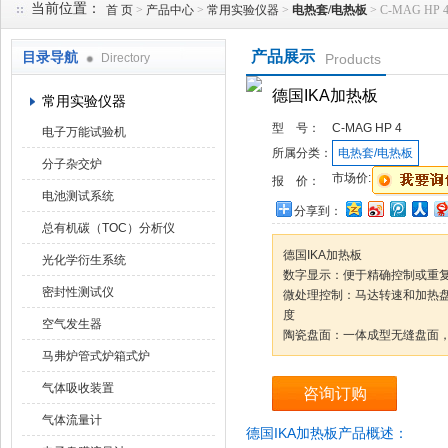
当前位置：
首 页
>
产品中心
>
常用实验仪器
>
电热套/电热板
> C-MAG H
产品展示
目录导航
Directory
Products
武汉华科达实验设备有限公司
德国IKA加热板
常用实验仪器
型 号：
C-MAG HP 4
电子万能试验机
所属分类：
电热套/电热板
分子杂交炉
市场价:
报 价：
电池测试系统
分享到：
总有机碳（TOC）分析仪
德国IKA加热板
光化学衍生系统
数字显示：便于精确控制或重
密封性测试仪
微处理控制：马达转速和加热
度
空气发生器
陶瓷盘面：一体成型无缝盘面，
马弗炉管式炉箱式炉
气体吸收装置
咨询订购
气体流量计
德国IKA加热板产品概述：