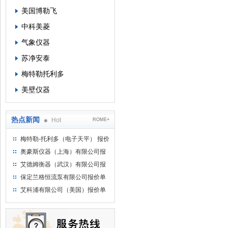
美国博勒飞
中科美菱
气象仪器
苏净安泰
梅特勒托利多
美壁仪器
热点新闻
Hot
ROME+
梅特勒-托利多（电子天平） 报价
单
奥豪斯仪器（上海）有限公司报
价单
艾德姆衡器（武汉）有限公司报
价单
保定兰格恒流泵有限公司报价单
艾科浦有限公司（美国）报价单