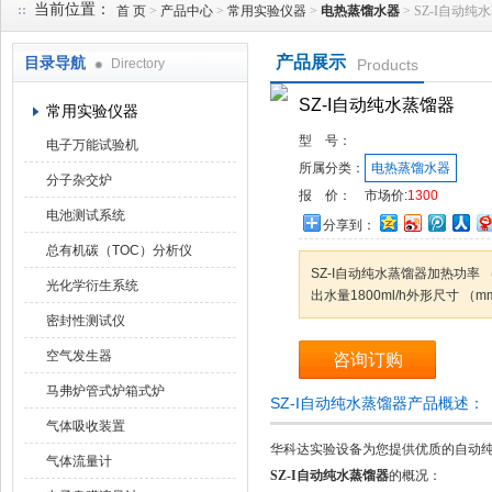
当前位置：
首 页
>
产品中心
>
常用实验仪器
>
电热蒸馏水器
> SZ-I自动纯
产品展示
目录导航
Directory
Products
武汉华科达实验设备有限公司
SZ-I自动纯水蒸馏器
常用实验仪器
型 号：
电子万能试验机
所属分类：
电热蒸馏水器
分子杂交炉
报 价：
市场价:
1300
电池测试系统
分享到：
总有机碳（TOC）分析仪
SZ-I自动纯水蒸馏器加热功率 （
光化学衍生系统
出水量1800ml/h外形尺寸 （mm）
密封性测试仪
空气发生器
咨询订购
马弗炉管式炉箱式炉
SZ-I自动纯水蒸馏器产品概述：
气体吸收装置
华科达实验设备为您提供优质的自动纯水
气体流量计
SZ-I自动纯水蒸馏器
的概况：