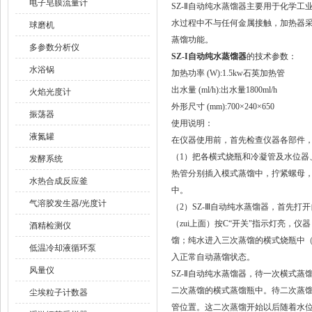
电子皂膜流量计
SZ-Ⅱ自动纯水蒸馏器主要用于化学
水过程中不与任何金属接触，加热器
球磨机
蒸馏功能。
多参数分析仪
SZ-I自动纯水蒸馏器
的技术参数：
水浴锅
加热功率 (W):1.5kw石英加热管
出水量 (ml/h):出水量1800ml/h
火焰光度计
外形尺寸 (mm):700×240×650
振荡器
使用说明：
液氮罐
在仪器使用前，首先检查仪器各部件
（1）把各横式烧瓶和冷凝管及水位
发酵系统
热管分别插入模式蒸馏中，拧紧螺母
水热合成反应釜
中。
气溶胶发生器/光度计
（2）SZ-Ⅲ自动纯水蒸馏器，首先
（zui上面）按C“开关"指示灯亮
酒精检测仪
馏；纯水进入三次蒸馏的横式烧瓶中（
低温冷却液循环泵
入正常自动蒸馏状态。
风量仪
SZ-Ⅱ自动纯水蒸馏器，待一次横式蒸
二次蒸馏的横式蒸馏瓶中。待二次蒸馏
尘埃粒子计数器
管位置。这二次蒸馏开始以后随着水