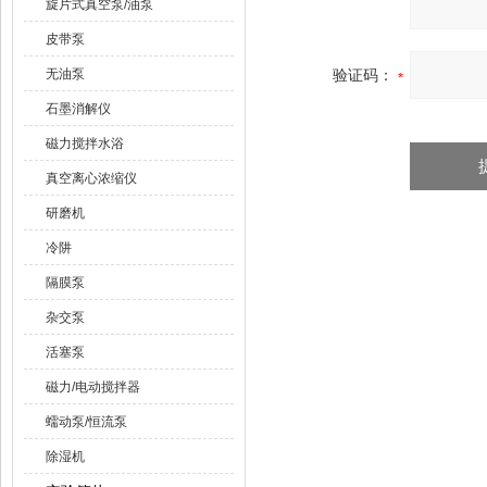
旋片式真空泵/油泵
皮带泵
无油泵
验证码：
石墨消解仪
磁力搅拌水浴
真空离心浓缩仪
研磨机
冷阱
隔膜泵
杂交泵
活塞泵
磁力/电动搅拌器
蠕动泵/恒流泵
除湿机