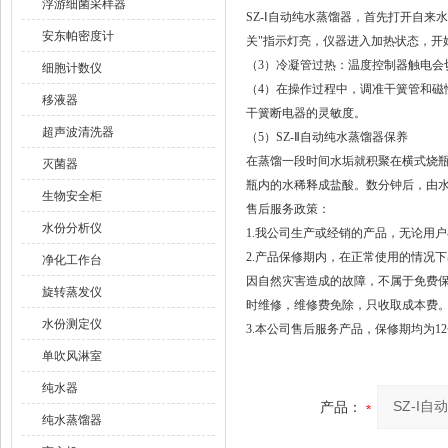
浮游细菌采样器
SZ-Ⅰ自动纯水蒸馏器，首先打开自
安东帕密度计
关"指示灯亮，仪器进入加热状态，开
（3）冷凝管过热：温度控制器触电会
细胞计数仪
（4）在操作过程中，调准干簧管和
移液器
干簧断电器的灵敏度。
超声波清洗器
（5）SZ-Ⅱ自动纯水蒸馏器保养
在蒸馏一段时间水垢就积聚在横式烧
灭菌器
瓶内的水稀释成盐酸。数分钟后，由
生物安全柜
售后服务政策：
水份分析仪
1.我公司生产或经销的产品，无论用
2.产品保修期内，在正常使用的情况
净化工作台
因自然灾害造成的故障，不属于免费
旋转蒸发仪
时维修，维修费免除，只收取成本费
水份测定仪
3.本公司售后服务产品，保修期均为1
单吹风淋室
纯水器
产品：
纯水蒸馏器