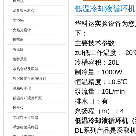
球磨机
低温冷却液循环机
多参数分析仪
水浴锅
华科达实验设备为您
火焰光度计
下：
振荡器
主要技术参数:
液氮罐
zui低工作温度：-20
发酵系统
冷槽容积：20L
水热合成反应釜
制冷量：1000W
气溶胶发生器/光度计
恒温精度：±0.5℃
酒精检测仪
泵流量：15L/min
低温冷却液循环泵
排水口：有
风量仪
泵扬程（m）：4
尘埃粒子计数器
低温冷却液循环机（泵）
浮游细菌采样器
DL系列产品是采取