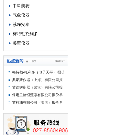
中科美菱
气象仪器
苏净安泰
梅特勒托利多
美壁仪器
热点新闻
Hot
ROME+
梅特勒-托利多（电子天平） 报价
单
奥豪斯仪器（上海）有限公司报
价单
艾德姆衡器（武汉）有限公司报
价单
保定兰格恒流泵有限公司报价单
艾科浦有限公司（美国）报价单