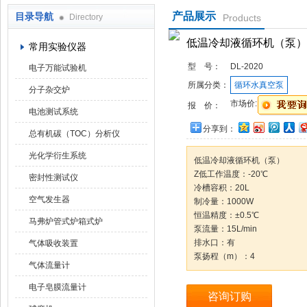
产品展示
目录导航
Directory
Products
武汉华科达实验设备有限公司
低温冷却液循环机（泵）
常用实验仪器
型 号：
DL-2020
电子万能试验机
所属分类：
循环水真空泵
分子杂交炉
市场价:
报 价：
电池测试系统
分享到：
总有机碳（TOC）分析仪
光化学衍生系统
低温冷却液循环机（泵）
Z低工作温度：-20℃
密封性测试仪
冷槽容积：20L
空气发生器
制冷量：1000W
恒温精度：±0.5℃
马弗炉管式炉箱式炉
泵流量：15L/min
排水口：有
气体吸收装置
泵扬程（m）：4
气体流量计
电子皂膜流量计
咨询订购