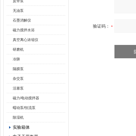
皮带泵
无油泵
石墨消解仪
验证码：
磁力搅拌水浴
真空离心浓缩仪
研磨机
冷阱
隔膜泵
杂交泵
活塞泵
磁力/电动搅拌器
蠕动泵/恒流泵
除湿机
实验箱体