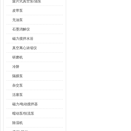
旋片式真空泵/油泵
皮带泵
无油泵
石墨消解仪
磁力搅拌水浴
真空离心浓缩仪
研磨机
冷阱
隔膜泵
杂交泵
活塞泵
磁力/电动搅拌器
蠕动泵/恒流泵
除湿机