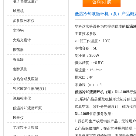
电子皂膜流量计
咨询订购
球磨机
低温冷却液循环机（泵）产品概
多参数分析仪
华科达实验设备为您提供优质的
低温冷
水浴锅
主要技术参数:
火焰光度计
zui低工作温度：-10℃
冷槽容积：5L
振荡器
制冷量：350W
液氮罐
恒温精度：±0.5℃
发酵系统
泵流量：15L/min
排水口：有
水热合成反应釜
泵扬程（m）：4
气溶胶发生器/光度计
低温冷却液循环机（泵）DL-1005
行
酒精检测仪
DL系列产品是采取机械形式制冷的低
式真空泵、紫外分光光度计、磁力搅
低温冷却液循环泵
DL-1005
售后服务政策：
风量仪
1.我公司生产或经销的产品，无论用
尘埃粒子计数器
2.产品保修期内，在正常使用的情况
因自然灾害造成的故障，不属于免费