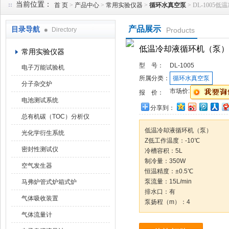
当前位置：
首 页
>
产品中心
>
常用实验仪器
>
循环水真空泵
> DL-100
产品展示
目录导航
Directory
Products
武汉华科达实验设备有限公司
低温冷却液循环机（泵）
常用实验仪器
型 号：
DL-1005
电子万能试验机
所属分类：
循环水真空泵
分子杂交炉
市场价:
报 价：
电池测试系统
分享到：
总有机碳（TOC）分析仪
低温冷却液循环机（泵）
光化学衍生系统
Z低工作温度：-10℃
密封性测试仪
冷槽容积：5L
制冷量：350W
空气发生器
恒温精度：±0.5℃
泵流量：15L/min
马弗炉管式炉箱式炉
排水口：有
气体吸收装置
泵扬程（m）：4
气体流量计