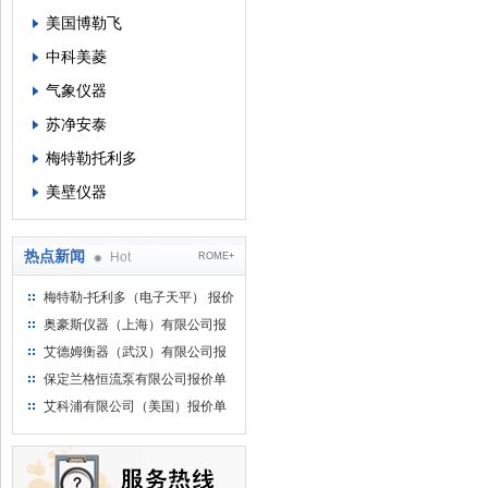
美国博勒飞
中科美菱
气象仪器
苏净安泰
梅特勒托利多
美壁仪器
热点新闻
Hot
ROME+
梅特勒-托利多（电子天平） 报价
单
奥豪斯仪器（上海）有限公司报
价单
艾德姆衡器（武汉）有限公司报
价单
保定兰格恒流泵有限公司报价单
艾科浦有限公司（美国）报价单