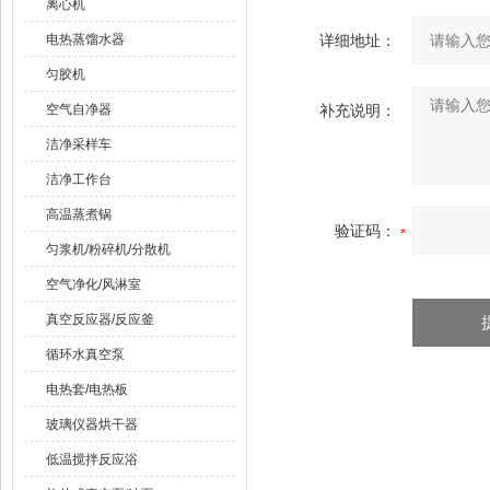
离心机
电热蒸馏水器
详细地址：
匀胶机
空气自净器
补充说明：
洁净采样车
洁净工作台
高温蒸煮锅
验证码：
匀浆机/粉碎机/分散机
空气净化/风淋室
真空反应器/反应釜
循环水真空泵
电热套/电热板
玻璃仪器烘干器
低温搅拌反应浴