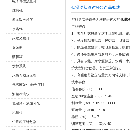
电子皂膜流量计
低温冷却液循环泵产品概述：
球磨机
华科达实验设备为您提供优质的
低温冷
多参数分析仪
产品特点 ：
水浴锅
1、著名厂家原装全封闭压缩机组、循
火焰光度计
2、制冷机组继电器、保护器、电容器
3、数显温度显示，微电脑控温，操作
振荡器
4、循环系统采用防腐材料，具备防锈
液氮罐
5、具有节能、对水源缺乏、水质、水
发酵系统
护大型精密仪器、备的正常运行。
7、高强度带锁定装置的万向轮支脚，
水热合成反应釜
技术参数:
气溶胶发生器/光度计
储液容积（L）：80
酒精检测仪
空载zui低温度（℃）：-40
制冷量（W）：1600-10000
低温冷却液循环泵
泵流量（L/min）：18
风量仪
扬程（m）：5～7
尘埃粒子计数器
调温范围（℃）：室温-40