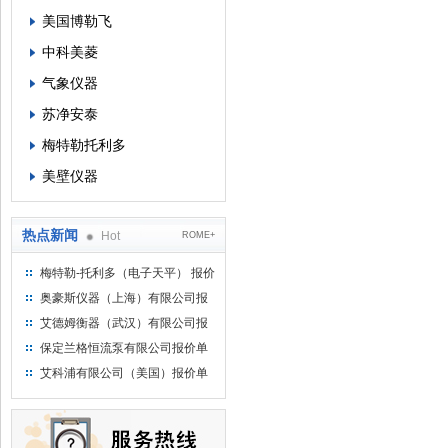
美国博勒飞
中科美菱
气象仪器
苏净安泰
梅特勒托利多
美壁仪器
热点新闻
Hot
ROME+
梅特勒-托利多（电子天平） 报价
单
奥豪斯仪器（上海）有限公司报
价单
艾德姆衡器（武汉）有限公司报
价单
保定兰格恒流泵有限公司报价单
艾科浦有限公司（美国）报价单