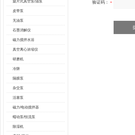
旋片式真空泵/油泵
验证码：
皮带泵
无油泵
石墨消解仪
磁力搅拌水浴
真空离心浓缩仪
研磨机
冷阱
隔膜泵
杂交泵
活塞泵
磁力/电动搅拌器
蠕动泵/恒流泵
除湿机