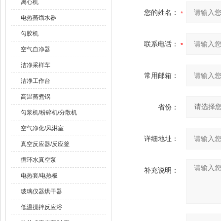
离心机
您的姓名：
电热蒸馏水器
匀胶机
联系电话：
空气自净器
洁净采样车
常用邮箱：
洁净工作台
高温蒸煮锅
省份：
匀浆机/粉碎机/分散机
空气净化/风淋室
详细地址：
真空反应器/反应釜
循环水真空泵
补充说明：
电热套/电热板
玻璃仪器烘干器
低温搅拌反应浴