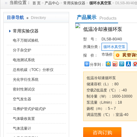
当前位置：
首 页
>
产品中心
>
常用实验仪器
>
循环水真空泵
> DLSB-80
产品展示
目录导航
Directory
Products
武汉华科达实验设备有限公司
低温冷却液循环泵
常用实验仪器
型 号：
DLSB-80/40
电子万能试验机
所属分类：
循环水真空泵
分子杂交炉
市场价:
报 价：
电池测试系统
分享到：
总有机碳（TOC）分析仪
低温冷却液循环泵
光化学衍生系统
储液容积（L）：80
密封性测试仪
空载Z低温度（℃）：-40
制冷量（W）：1600-10000
空气发生器
泵流量（L/min）：18
扬程（m）：5～7
马弗炉管式炉箱式炉
调温范围（℃）：室温-40
气体吸收装置
气体流量计
咨询订购