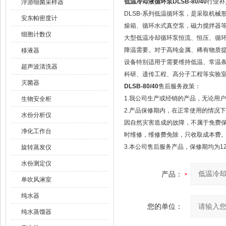
低温冷却液循环泵DLSB-80/40
行业补
浮游细菌采样器
DLSB-系列低温循环泵，是采取机
安东帕密度计
燥箱、循环水式真空泵，磁力搅拌器
细胞计数仪
大型低温冷却循环泵恒流、恒压、循
降温需要。对于高纯金属、稀有物质
移液器
设备特别适用于需要维持低温、常温
超声波清洗器
科研、遗传工程、高分子工程等实验室
灭菌器
DLSB-80/40
售后服务政策：
1.我公司生产或经销的产品，无论用
生物安全柜
2.产品保修期内，在正常使用的情况
水份分析仪
因自然灾害造成的故障，不属于免费
净化工作台
时维修，维修费免除，只收取成本费
3.本公司售后服务产品，保修期均为1
旋转蒸发仪
水份测定仪
产品：
单吹风淋室
纯水器
您的单位：
纯水蒸馏器