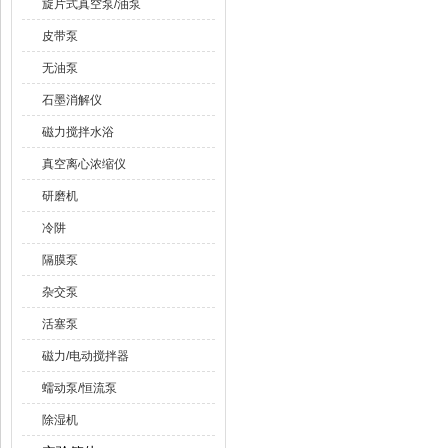
旋片式真空泵/油泵
皮带泵
无油泵
石墨消解仪
磁力搅拌水浴
真空离心浓缩仪
研磨机
冷阱
隔膜泵
杂交泵
活塞泵
磁力/电动搅拌器
蠕动泵/恒流泵
除湿机