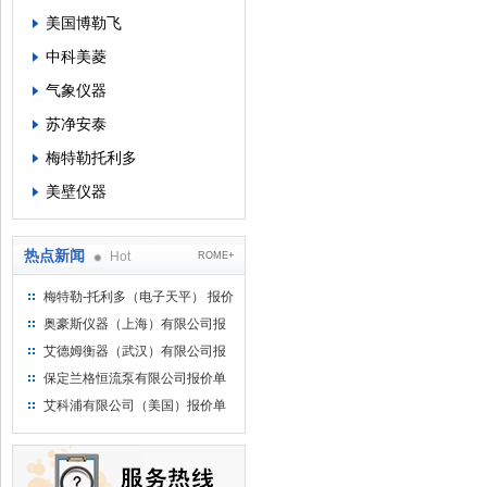
美国博勒飞
中科美菱
气象仪器
苏净安泰
梅特勒托利多
美壁仪器
热点新闻
Hot
ROME+
梅特勒-托利多（电子天平） 报价
单
奥豪斯仪器（上海）有限公司报
价单
艾德姆衡器（武汉）有限公司报
价单
保定兰格恒流泵有限公司报价单
艾科浦有限公司（美国）报价单