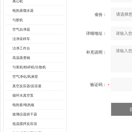
离心机
电热蒸馏水器
省份：
匀胶机
空气自净器
详细地址：
洁净采样车
洁净工作台
补充说明：
高温蒸煮锅
匀浆机/粉碎机/分散机
空气净化/风淋室
验证码：
真空反应器/反应釜
循环水真空泵
电热套/电热板
玻璃仪器烘干器
低温搅拌反应浴