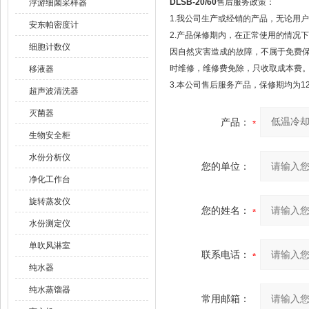
DLSB-20/60
售后服务政策：
浮游细菌采样器
1.我公司生产或经销的产品，无论用
安东帕密度计
2.产品保修期内，在正常使用的情况
细胞计数仪
因自然灾害造成的故障，不属于免费
时维修，维修费免除，只收取成本费
移液器
3.本公司售后服务产品，保修期均为1
超声波清洗器
灭菌器
产品：
生物安全柜
水份分析仪
您的单位：
净化工作台
旋转蒸发仪
您的姓名：
水份测定仪
单吹风淋室
联系电话：
纯水器
纯水蒸馏器
常用邮箱：