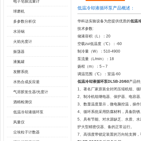
电子皂膜流量计
低温冷却液循环泵产品概述：
球磨机
华科达实验设备为您提供优质的
低温冷
多参数分析仪
技术参数:
水浴锅
储液容积（L）：20
火焰光度计
空载zui低温度（℃）：-60
制冷量（W）：510-4900
振荡器
泵流量（L/min）：18
液氮罐
扬程（m）：5～7
发酵系统
调温范围（℃）：室温-60
低温冷却液循环泵DLSB-20/60
产品特
水热合成反应釜
1、著名厂家原装全封闭压缩机组、循
气溶胶发生器/光度计
2、制冷机组继电器、保护器、电容器
酒精检测仪
3、数显温度显示，微电脑控温，操作
4、循环系统采用防腐材料，具备防锈
低温冷却液循环泵
5、具有节能、对水源缺乏、水质、水
风量仪
护大型精密仪器、备的正常运行。
尘埃粒子计数器
7、高强度带锁定装置的万向轮支脚，