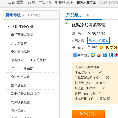
当前位置：
首 页
>
产品中心
>
常用实验仪器
>
循环水真空泵
> DLSB-20
产品展示
目录导航
Directory
Products
武汉华科达实验设备有限公司
低温冷却液循环泵
常用实验仪器
型 号：
DLSB-20/60
电子万能试验机
所属分类：
循环水真空泵
分子杂交炉
市场价:
报 价：
电池测试系统
分享到：
总有机碳（TOC）分析仪
低温冷却液循环泵
光化学衍生系统
储液容积（L）：20
密封性测试仪
空载Z低温度（℃）：-60
制冷量（W）：510-4900
空气发生器
泵流量（L/min）：18
扬程（m）：5～7
马弗炉管式炉箱式炉
调温范围（℃）：室温-60
气体吸收装置
气体流量计
咨询订购