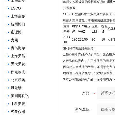
上海辰华
华科达实验设备为您提供优质的
循环水
ESCO
技术参数:
SHB-IIIT型循环水式多用真空泵在
上海嘉鹏
制的新型真空瓶，水箱采用耐腐透明
杭州博日
规格
功率
工作电压
流量
扬程
机体
型号
W
V/HZ
L/Min
M
密理博
SHB-
180
220/50
80
10
Icr8N
力康
IIIT
青岛海尔
SHB-IIIT
售后服务政策：
1.我公司生产或经销的产品，无论用
上海天能
2.产品保修期内，在正常使用的情况
天大天发
因自然灾害造成的故障，不属于免费
仪电物光
时维修，维修费免除，只收取成本费
3.本公司售后服务产品，保修期均为1
北京凯奥
显微镜
产品：
美国博勒飞
中科美菱
您的单位：
气象仪器