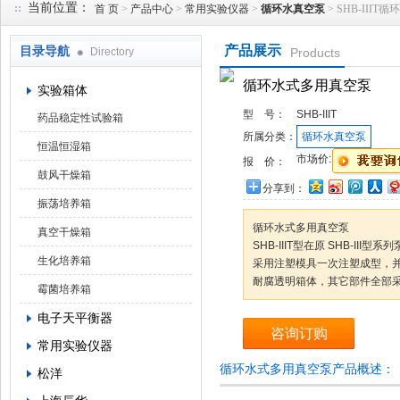
当前位置：
首 页
>
产品中心
>
常用实验仪器
>
循环水真空泵
> SHB-III
产品展示
目录导航
Directory
Products
武汉华科达实验设备有限公司
循环水式多用真空泵
实验箱体
型 号：
SHB-IIIT
药品稳定性试验箱
所属分类：
循环水真空泵
恒温恒湿箱
市场价:
报 价：
鼓风干燥箱
分享到：
振荡培养箱
循环水式多用真空泵
真空干燥箱
SHB-IIIT型在原 SHB-I
生化培养箱
采用注塑模具一次注塑成型，
耐腐透明箱体，其它部件全部
霉菌培养箱
电子天平衡器
咨询订购
常用实验仪器
循环水式多用真空泵产品概述：
松洋