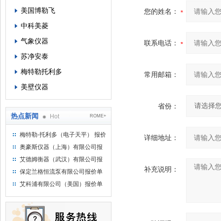
美国博勒飞
您的姓名：
中科美菱
气象仪器
联系电话：
苏净安泰
梅特勒托利多
常用邮箱：
美壁仪器
省份：
热点新闻
Hot
ROME+
梅特勒-托利多（电子天平） 报价
详细地址：
单
奥豪斯仪器（上海）有限公司报
价单
艾德姆衡器（武汉）有限公司报
补充说明：
价单
保定兰格恒流泵有限公司报价单
艾科浦有限公司（美国）报价单