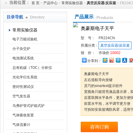
当前位置：
首 页
>
产品中心
>
常用实验仪器
>
真空反应器/反应釜
> FR22
产品展示
目录导航
Directory
Products
武汉华科达实验设备有限公司
奥豪斯电子天平
常用实验仪器
型 号：
FR224CN
电子万能试验机
所属分类：
真空反应器/反应釜
分子杂交炉
报 价：
市场价:
10002
电池测试系统
分享到：
总有机碳（TOC）分析仪
奥豪斯电子天平
光化学衍生系统
左右巡航导向按键
灵巧的smartext提示软件
密封性测试仪
宽视角只能背亮液晶显示屏，
空气发生器
后置双脚水平条件，更加方便
前置水平泡，水平调节更方便
马弗炉管式炉箱式炉
可拆卸安装玻璃防风罩，适用
气体吸收装置
气体流量计
咨询订购