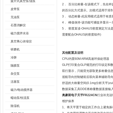
旋片式真空泵/油泵
2． 百分比称量-在该模式下，先在
皮带泵
的百分比方式显示。次模式适用于溶
3． 动态称量-此应用模式适用于有
无油泵
4． 峰值保持-该功能可捕捉并显示
石墨消解仪
5． 密度直读-OHAUS密度测定方
磁力搅拌水浴
需要配合OHAUS的密度组件)
真空离心浓缩仪
研磨机
其他配置及说明
冷阱
CPU内置60M ARM高速环保处理器
GLP打印复合GLP规范的打印设定
隔膜泵
双行显示，只能背光获取更多称量信
杂交泵
巡航导向控制键前后双向菜单辅助导
活塞泵
舒适的大称量空间(0.1mg分析天平)zu
数据采集工具DDE将称量数据直接输入
磁力/电动搅拌器
奥豪斯电子天平FR224CN
行业补充说
蠕动泵/恒流泵
维护保养
除湿机
1、将天平置于稳定的工作台上避免振