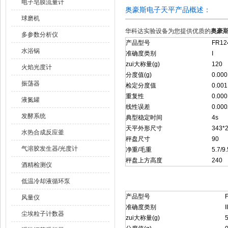
电子皂膜流量计
奥豪斯电子天平产品概述：
球磨机
华科达实验设备为您提供优质的
奥豪斯
多参数分析仪
产品型号
FR12
水浴锅
准确度类别
I
zui大称量(g)
120
火焰光度计
分度值(g)
0.000
振荡器
检定分度值
0.001
重复性
0.000
液氮罐
线性误差
0.000
发酵系统
典型稳定时间
4s
天平外形尺寸
343*
水热合成反应釜
秤盘尺寸
90
气溶胶发生器/光度计
净重/毛重
5.7/9.
秤盘上方高度
240
酒精检测仪
低温冷却液循环泵
产品型号
风量仪
准确度类别
II
尘埃粒子计数器
zui大称量(g)