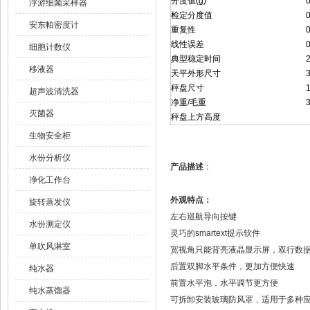
分度值(g)
0
浮游细菌采样器
检定分度值
0
安东帕密度计
重复性
0
线性误差
0
细胞计数仪
典型稳定时间
2
移液器
天平外形尺寸
秤盘尺寸
超声波清洗器
净重/毛重
3
灭菌器
秤盘上方高度
生物安全柜
水份分析仪
产品描述
：
净化工作台
外观特点：
旋转蒸发仪
左右巡航导向按键
水份测定仪
灵巧的smartext提示软件
单吹风淋室
宽视角只能背亮液晶显示屏，双行数
后置双脚水平条件，更加方便快速
纯水器
前置水平泡，水平调节更方便
纯水蒸馏器
可拆卸安装玻璃防风罩，适用于多种