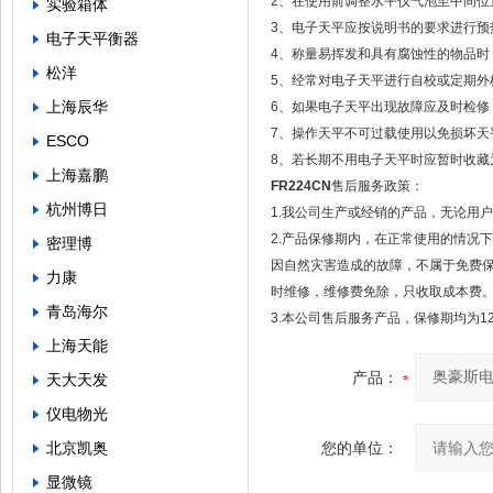
2、在使用前调整水平仪气泡至中间位
实验箱体
3、电子天平应按说明书的要求进行预
电子天平衡器
4、称量易挥发和具有腐蚀性的物品时
松洋
5、经常对电子天平进行自校或定期外
上海辰华
6、如果电子天平出现故障应及时检修，
7、操作天平不可过载使用以免损坏天
ESCO
8、若长期不用电子天平时应暂时收藏
上海嘉鹏
FR224CN
售后服务政策：
杭州博日
1.我公司生产或经销的产品，无论用
2.产品保修期内，在正常使用的情况
密理博
因自然灾害造成的故障，不属于免费
力康
时维修，维修费免除，只收取成本费
青岛海尔
3.本公司售后服务产品，保修期均为1
上海天能
产品：
天大天发
仪电物光
北京凯奥
您的单位：
显微镜