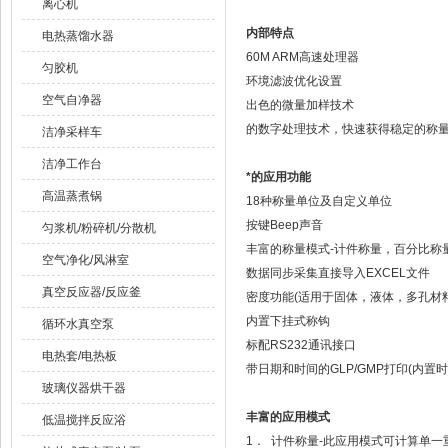
离心机
内部特点
电热蒸馏水器
60M ARM高速处理器
匀胶机
环境滤波优化设置
空气自净器
出色的微量加样技术
的数字处理技术，快速获得稳定的称
洁净采样车
洁净工作台
*的应用功能
高温蒸煮锅
18种称量单位及自定义单位
按键Beep声音
匀浆机/粉碎机/分散机
丰富的称量模式-计件称量，百分比称
空气净化/风淋室
数据同步采集直接导入EXCEL文件
真空反应器/反应釜
密度功能(适用于固体，液体，多孔材
内置下挂式称钩
循环水真空泵
标配RS232通讯接口
电热套/电热板
带日期和时间的GLP/GMP打印(内置时
玻璃仪器烘干器
丰富的应用模式
低温搅拌反应浴
1． 计件称量-此应用模式可计算单