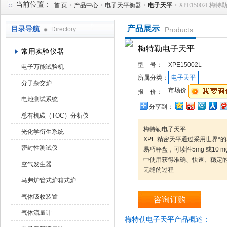
当前位置：
首 页
>
产品中心
>
电子天平衡器
>
电子天平
> XPE15002L梅
产品展示
目录导航
Directory
Products
武汉华科达实验设备有限公司
梅特勒电子天平
常用实验仪器
型 号：
XPE15002L
电子万能试验机
所属分类：
电子天平
分子杂交炉
市场价:
报 价：
电池测试系统
分享到：
总有机碳（TOC）分析仪
梅特勒电子天平
光化学衍生系统
XPE 精密天平通过采用世界*的Sm
密封性测试仪
易巧秤盘，可读性5mg 或10 
中使用获得准确、快速、稳定
空气发生器
无缝的过程
马弗炉管式炉箱式炉
气体吸收装置
咨询订购
气体流量计
梅特勒电子天平产品概述：