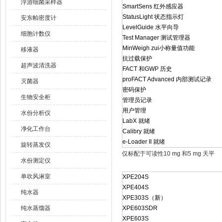
浮游细菌采样器
SmartSens 红外感应器
StatusLight 状态指示灯
安东帕密度计
LevelGuide 水平向导
细胞计数仪
Test Manager 测试管理器
MinWeigh zui小称量值功能
移液器
抗过载保护
超声波清洗器
FACT 和GWP 历史
proFACT Advanced 内部测试记录
灭菌器
密码保护
生物安全柜
管理员记录
用户管理
水份分析仪
LabX 就绪
净化工作台
Calibry 就绪
e-Loader II 就绪
旋转蒸发仪
仅标配于可读性10 mg 和5 mg 天平
水份测定仪
单吹风淋室
XPE204S
XPE404S
纯水器
XPE303S（新）
纯水蒸馏器
XPE603SDR
XPE603S