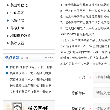
美国博勒飞
4、称量易挥发和具有腐蚀性的物品时
5、经常对电子天平进行自校或定期外
中科美菱
6、如果电子天平出现故障应及时检修，
气象仪器
7、操作天平不可过载使用以免损坏天
苏净安泰
8、若长期不用电子天平时应暂时收藏
XPE15002L
售后服务政策：
梅特勒托利多
1.我公司生产或经销的产品，无论用
美壁仪器
2.产品保修期内，在正常使用的情况
因自然灾害造成的故障，不属于免费
热点新闻
Hot
时维修，维修费免除，只收取成本费
ROME+
3.本公司售后服务产品，保修期均为1
梅特勒-托利多（电子天平） 报价
单
奥豪斯仪器（上海）有限公司报
产品：
价单
艾德姆衡器（武汉）有限公司报
价单
保定兰格恒流泵有限公司报价单
艾科浦有限公司（美国）报价单
您的单位：
您的姓名：