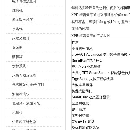
电子皂膜流量计
华科达实验设备为您提供优质的
梅特勒
球磨机
XPE 精密天平通过采用世界*的SmartP
多参数分析仪
易巧秤盘，可读性5mg 或10 mg
无缝的过程
水浴锅
XPE
精密天平的产品特性
火焰光度计
描述
振荡器
高分辨率技术
proFACT Advanced 专业级全自动
液氮罐
SmartPan*易巧秤盘
发酵系统
更小的zui小称量值
大尺寸TFT SmartScreen 智能彩色
水热合成反应釜
ErgoStand 人体工程学支架
气溶胶发生器/光度计
大数字显示屏
折叠式防风门
酒精检测仪
SmartTrac 动态图形显示
低温冷却液循环泵
全金属机架
易于清洁
风量仪
塑料保护罩
QWERTY 键盘
尘埃粒子计数器
整体拆卸式防风罩