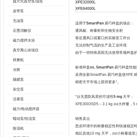
旋片式真空泵/油泵
XPE32000L
XPE64000L
皮带泵
无油泵
适用于
SmartPan
易巧秤盘的场合：
石墨消解仪
通风橱、称量柜和生物安全柜
靠近通风口或窗口的实验室工作台
磁力搅拌水浴
无法控制气流的生产及工业环境
真空离心浓缩仪
由于一些特殊原因无法使用常规秤盘
研磨机
标准秤盘
vs. SmartPan
易巧秤盘性能
冷阱
采用全新SmartPan 易巧秤盘使
隔膜泵
精密天平市场上获得更多*。
杂交泵
*台无需防风罩的可读性
5 mg
天平：
活塞泵
XPE3003SD5 – 3.1 kg 
磁力/电动搅拌器
蠕动泵/恒流泵
销售卖点
恶劣环境中的称量稳定性和快速稳定
除湿机
相比其他10 mg 天平，zui小称量值至