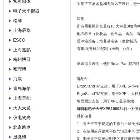
实验箱体
采用下置承水盘和无防风罩设计，进
电子天平衡器
应用
:
松洋
所有需要用到全量程zui大秤量3kg 和
上海辰华
配方称量（化妆品、化学品、食品、香
ESCO
缓冲液准备，培养基准备（生物制药
有毒/无毒样品配制（医药，化学）
上海嘉鹏
杭州博日
测试结果表明：使用SmartPan 易
密理博
力康
选配件
ErgoStandTM支架，用于XPE S-小秤
青岛海尔
ErgoStandTM支架，用于XPE L-大秤
上海天能
墙面固定支架，用于XPE 显示终端
天大天发
梅特勒电子天平XPE15002L
行业补充
维护保养
仪电物光
1、将天平置于稳定的工作台上避免振
北京凯奥
2、在使用前调整水平仪气泡至中间位
显微镜
3、电子天平应按说明书的要求进行预