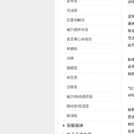
皮带泵
XP
无油泵
适
石墨消解仪
通
磁力搅拌水浴
靠
无
真空离心浓缩仪
由
研磨机
冷阱
标
采
隔膜泵
精
杂交泵
活塞泵
*
XP
磁力/电动搅拌器
蠕动泵/恒流泵
销
除湿机
恶
相比
实验箱体
采