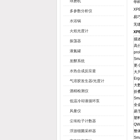
球磨机
华
XP
多参数分析仪
易
水浴锅
无
火焰光度计
XP
描
振荡器
高
液氮罐
pr
Sm
发酵系统
更小
水热合成反应釜
大尺
Er
气溶胶发生器/光度计
大
酒精检测仪
折
Sm
低温冷却液循环泵
全
风量仪
易
塑
尘埃粒子计数器
QW
浮游细菌采样器
整
Sm