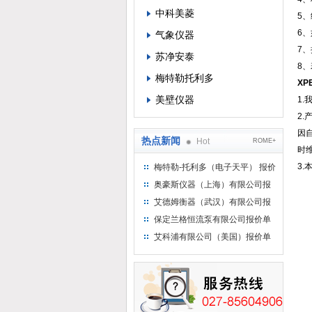
中科美菱
5
6
气象仪器
7
苏净安泰
8
梅特勒托利多
XP
美壁仪器
1
2
因
热点新闻
Hot
ROME+
时
3
梅特勒-托利多（电子天平） 报价
单
奥豪斯仪器（上海）有限公司报
价单
艾德姆衡器（武汉）有限公司报
价单
保定兰格恒流泵有限公司报价单
艾科浦有限公司（美国）报价单