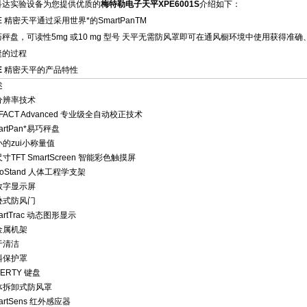
科达实验设备为您提供优质的
梅特勒电子天平XPE6001S
介绍如下：
E 精密天平通过采用世界*的SmartPanTM
巧秤盘，可读性5mg 或10 mg 型号 天平无需防风罩即可在通风橱环境中使用获得准
缝的过程
E
精密天平的产品特性
述
分辨率技术
oFACT Advanced 专业级全自动校正技术
artPan*易巧秤盘
的zui小称量值
寸TFT SmartScreen 智能彩色触摸屏
goStand 人体工程学支架
数字显示屏
叠式防风门
artTrac 动态图形显示
金属机架
于清洁
料保护罩
ERTY 键盘
体拆卸式防风罩
artSens 红外感应器