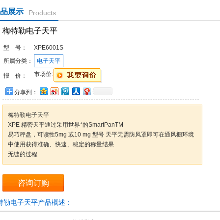
品展示
Products
梅特勒电子天平
型 号：
XPE6001S
所属分类：
电子天平
市场价:
报 价：
分享到：
梅特勒电子天平
XPE 精密天平通过采用世界*的SmartPanTM
易巧秤盘，可读性5mg 或10 mg 型号 天平无需防风罩即可在通风橱环境
中使用获得准确、快速、稳定的称量结果
无缝的过程
咨询订购
特勒电子天平产品概述：