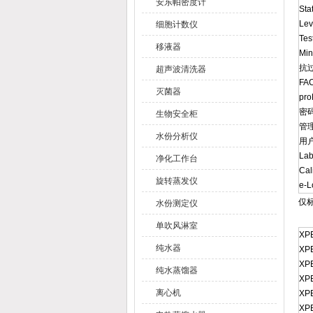
安东帕密度计
St
Le
细胞计数仪
Te
移液器
Mi
抗
超声波清洗器
FA
灭菌器
pr
密
生物安全柜
管
水份分析仪
用
La
净化工作台
Cal
旋转蒸发仪
e-L
仅标
水份测定仪
单吹风淋室
XP
纯水器
XP
XP
纯水蒸馏器
XP
离心机
XP
XP