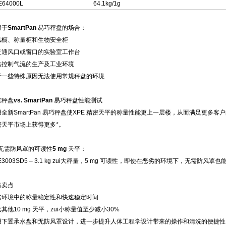
E64000L
64.1kg/1g
用于
SmartPan
易巧秤盘的场合：
风橱、称量柜和生物安全柜
近通风口或窗口的实验室工作台
法控制气流的生产及工业环境
于一些特殊原因无法使用常规秤盘的环境
准秤盘
vs. SmartPan
易巧秤盘性能测试
用全新SmartPan 易巧秤盘使XPE 精密天平的称量性能更上一层楼，从而满足更
密天平市场上获得更多*。
台无需防风罩的可读性
5 mg
天平：
E3003SD5 – 3.1 kg zui大秤量，5 mg 可读性，即使在恶劣的环境下，无需
售卖点
劣环境中的称量稳定性和快速稳定时间
其他10 mg 天平，zui小称量值至少减小30%
用下置承水盘和无防风罩设计，进一步提升人体工程学设计带来的操作和清洗的便捷性