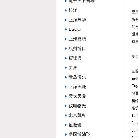
电子天平衡器
松洋
应
上海辰华
所有
配
ESCO
缓
上海嘉鹏
有
杭州博日
测试
密理博
力康
选
青岛海尔
Er
Er
上海天能
墙
天大天发
梅特
仪电物光
维
北京凯奥
1
2
显微镜
3
美国博勒飞
4