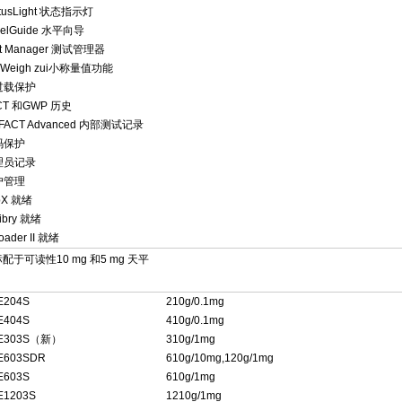
atusLight 状态指示灯
velGuide 水平向导
st Manager 测试管理器
nWeigh zui小称量值功能
过载保护
CT 和GWP 历史
oFACT Advanced 内部测试记录
码保护
理员记录
户管理
bX 就绪
ibry 就绪
oader II 就绪
配于可读性10 mg 和5 mg 天平
E204S
210g/0.1mg
E404S
410g/0.1mg
E303S（新）
310g/1mg
E603SDR
610g/10mg,120g/1mg
E603S
610g/1mg
E1203S
1210g/1mg