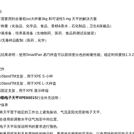
用
:
需要用到全量程zui大秤量3kg 和可读性5 mg 天平的解决方案
方称量（化妆品、化学品、食品、香精&香水，石化制品，卫生&保健品）
冲液准备，培养基准备（生物制药、医药、食品和测试实验室）
毒/无毒样品配制（医药，化学）
结果表明：使用SmartPan 易巧秤盘可以获得更出色的称量性能。稳定时间要快1.3-
配件
goStandTM支架，用于XPE S-小秤
goStandTM支架，用于XPE L-大秤盘
面固定支架，用于XPE 显示终端
勒电子天平XPE6001S
行业补充说明：
护保养
、将天平置于稳定的工作台上避免振动、气流及阳光照射电子天平。
、在使用前调整水平仪气泡至中间位置。
、电子天平应按说明书的要求进行预热。
、称量易挥发和具有腐蚀性的物品时，要盛放在密闭的容器中，以免腐蚀和损坏电子天