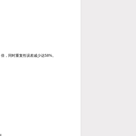
2 倍，同时重复性误差减少达58%。
平。