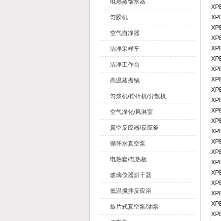
电热蒸馏水器
XP
匀胶机
XP
XP
空气自净器
XP
XP
洁净采样车
XP
洁净工作台
XP
XP
高温蒸煮锅
XP
匀浆机/粉碎机/分散机
XP
XP
空气净化/风淋室
XP
真空反应器/反应釜
XP
XP
循环水真空泵
XP
电热套/电热板
XP
XP
玻璃仪器烘干器
XP
低温搅拌反应浴
XP
XP
旋片式真空泵/油泵
XP