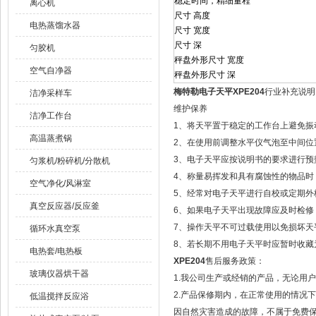
稳定时间，精细量程
离心机
尺寸 高度
电热蒸馏水器
尺寸 宽度
尺寸 深
匀胶机
秤盘外形尺寸 宽度
空气自净器
秤盘外形尺寸 深
梅特勒电子天平XPE204
行业补充说明
洁净采样车
维护保养
洁净工作台
1、将天平置于稳定的工作台上避免振
高温蒸煮锅
2、在使用前调整水平仪气泡至中间位
3、电子天平应按说明书的要求进行预
匀浆机/粉碎机/分散机
4、称量易挥发和具有腐蚀性的物品时
空气净化/风淋室
5、经常对电子天平进行自校或定期外
真空反应器/反应釜
6、如果电子天平出现故障应及时检修，
7、操作天平不可过载使用以免损坏天
循环水真空泵
8、若长期不用电子天平时应暂时收藏
电热套/电热板
XPE204
售后服务政策：
玻璃仪器烘干器
1.我公司生产或经销的产品，无论用
2.产品保修期内，在正常使用的情况
低温搅拌反应浴
因自然灾害造成的故障，不属于免费