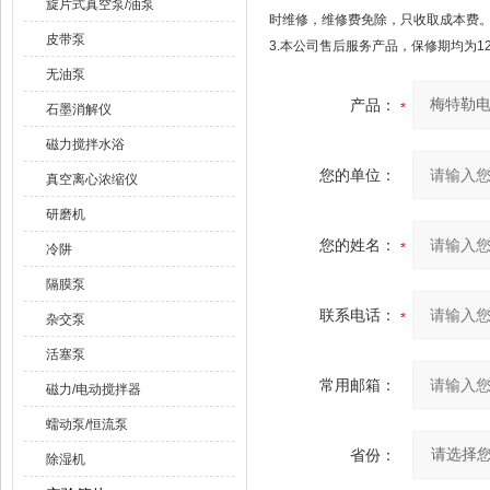
旋片式真空泵/油泵
时维修，维修费免除，只收取成本费
皮带泵
3.本公司售后服务产品，保修期均为1
无油泵
产品：
石墨消解仪
磁力搅拌水浴
您的单位：
真空离心浓缩仪
研磨机
您的姓名：
冷阱
隔膜泵
联系电话：
杂交泵
活塞泵
常用邮箱：
磁力/电动搅拌器
蠕动泵/恒流泵
省份：
除湿机