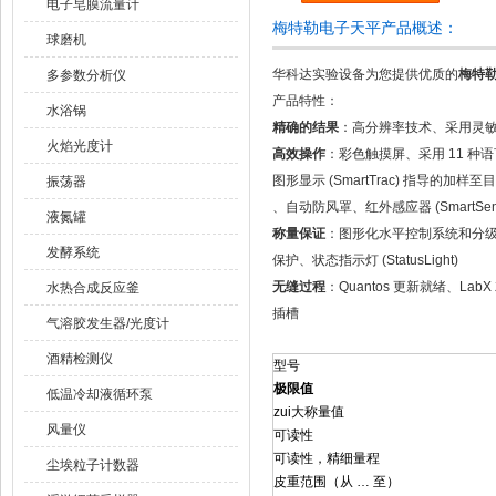
电子皂膜流量计
梅特勒电子天平产品概述：
球磨机
华科达实验设备为您提供优质的
梅特勒
多参数分析仪
产品特性：
水浴锅
精确的结果
：高分辨率技术、采用灵敏度测
火焰光度计
高效操作
：彩色触摸屏、采用 11 种语言
图形显示 (SmartTrac) 指导的加样至
振荡器
、自动防风罩、红外感应器 (SmartS
液氮罐
称量保证
：图形化水平控制系统和分级别警
发酵系统
保护、状态指示灯 (StatusLight)
无缝过程
：Quantos 更新就绪、La
水热合成反应釜
插槽
气溶胶发生器/光度计
酒精检测仪
型号
极限值
低温冷却液循环泵
zui大称量值
风量仪
可读性
可读性，精细量程
尘埃粒子计数器
皮重范围（从 … 至）