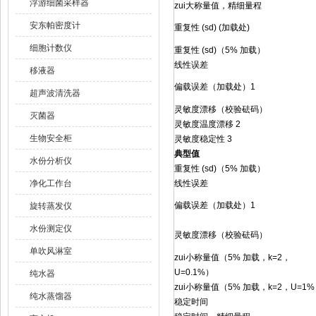
浮游细菌采样器
zui大称量值，精细量程
安东帕密度计
重复性 (sd) (加载处)
细胞计数仪
重复性 (sd)（5% 加载）
线性误差
移液器
偏载误差（加载处）1
超声波清洗器
灵敏度漂移（校验砝码）
灭菌器
灵敏度温度漂移 2
生物安全柜
灵敏度稳定性 3
典型值
水份分析仪
重复性 (sd)（5% 加载）
净化工作台
线性误差
偏载误差（加载处）1
旋转蒸发仪
水份测定仪
灵敏度漂移（校验砝码）
单吹风淋室
zui小称量值（5% 加载，k=2，
U=0.1%）
纯水器
zui小称量值（5% 加载，k=2，U=1
纯水蒸馏器
稳定时间