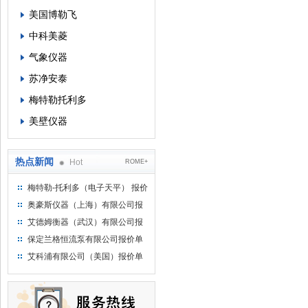
美国博勒飞
中科美菱
气象仪器
苏净安泰
梅特勒托利多
美壁仪器
热点新闻
Hot
ROME+
梅特勒-托利多（电子天平） 报价
单
奥豪斯仪器（上海）有限公司报
价单
艾德姆衡器（武汉）有限公司报
价单
保定兰格恒流泵有限公司报价单
艾科浦有限公司（美国）报价单