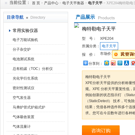
当前位置：
首 页
>
产品中心
>
电子天平衡器
>
电子天平
> XPE204梅特勒
产品展示
目录导航
Directory
Products
武汉华科达实验设备有限公司
梅特勒电子天平
常用实验仪器
型 号：
XPE204
电子万能试验机
所属分类：
电子天平
分子杂交炉
市场价:
报 价：
电池测试系统
分享到：
总有机碳（TOC）分析仪
梅特勒电子天平
光化学衍生系统
XPE分析天平提供的分析称量
密封性测试仪
规。XPE 分析天平重复性低
例如创新的状态指示灯 （Statu
空气发生器
（StaticDetect） 技
结果；凭借各种选件和多个连接
马弗炉管式炉箱式炉
求。您可在今后数年进行各种
气体吸收装置
气体流量计
咨询订购