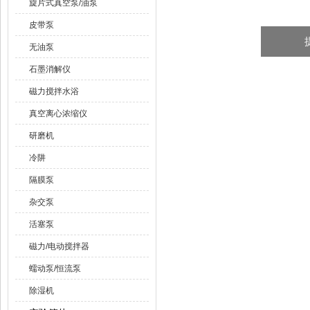
旋片式真空泵/油泵
皮带泵
无油泵
石墨消解仪
磁力搅拌水浴
真空离心浓缩仪
研磨机
冷阱
隔膜泵
杂交泵
活塞泵
磁力/电动搅拌器
蠕动泵/恒流泵
除湿机