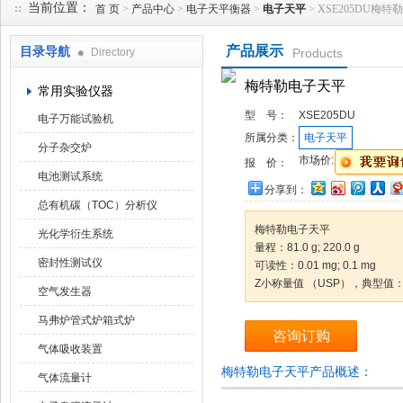
当前位置：
首 页
>
产品中心
>
电子天平衡器
>
电子天平
> XSE205DU梅
产品展示
目录导航
Directory
Products
武汉华科达实验设备有限公司
梅特勒电子天平
常用实验仪器
型 号：
XSE205DU
电子万能试验机
所属分类：
电子天平
分子杂交炉
市场价:
报 价：
电池测试系统
分享到：
总有机碳（TOC）分析仪
梅特勒电子天平
光化学衍生系统
量程：81.0 g; 220.0 g
密封性测试仪
可读性：0.01 mg; 0.1 mg
Z小称量值 （USP），典型值：2
空气发生器
马弗炉管式炉箱式炉
咨询订购
气体吸收装置
梅特勒电子天平产品概述：
气体流量计