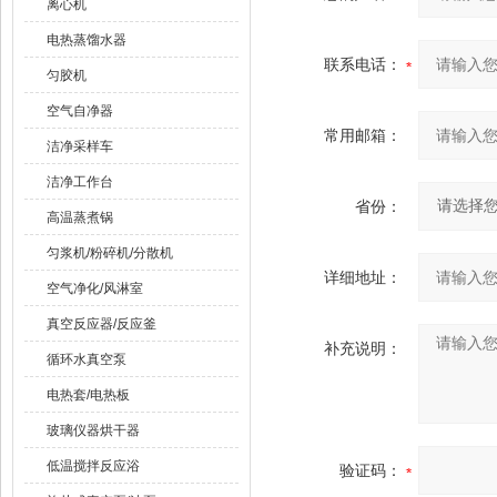
离心机
电热蒸馏水器
联系电话：
匀胶机
空气自净器
常用邮箱：
洁净采样车
洁净工作台
省份：
高温蒸煮锅
匀浆机/粉碎机/分散机
详细地址：
空气净化/风淋室
真空反应器/反应釜
补充说明：
循环水真空泵
电热套/电热板
玻璃仪器烘干器
低温搅拌反应浴
验证码：