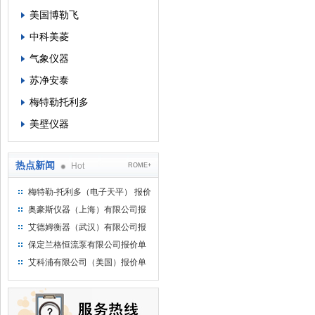
美国博勒飞
中科美菱
气象仪器
苏净安泰
梅特勒托利多
美壁仪器
热点新闻
Hot
ROME+
梅特勒-托利多（电子天平） 报价
单
奥豪斯仪器（上海）有限公司报
价单
艾德姆衡器（武汉）有限公司报
价单
保定兰格恒流泵有限公司报价单
艾科浦有限公司（美国）报价单