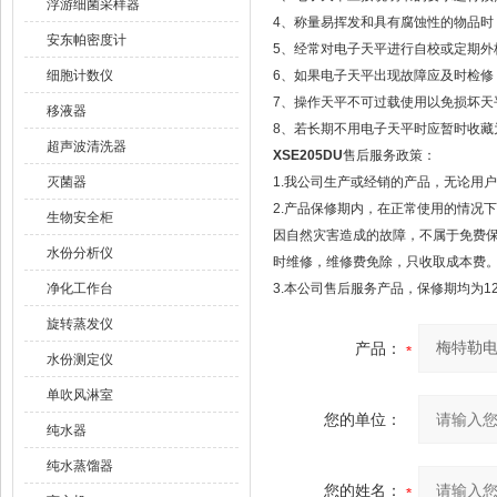
浮游细菌采样器
4、称量易挥发和具有腐蚀性的物品时
安东帕密度计
5、经常对电子天平进行自校或定期外
细胞计数仪
6、如果电子天平出现故障应及时检修，
7、操作天平不可过载使用以免损坏天
移液器
8、若长期不用电子天平时应暂时收藏
超声波清洗器
XSE205DU
售后服务政策：
灭菌器
1.我公司生产或经销的产品，无论用
2.产品保修期内，在正常使用的情况
生物安全柜
因自然灾害造成的故障，不属于免费
水份分析仪
时维修，维修费免除，只收取成本费
净化工作台
3.本公司售后服务产品，保修期均为1
旋转蒸发仪
产品：
水份测定仪
单吹风淋室
您的单位：
纯水器
纯水蒸馏器
您的姓名：