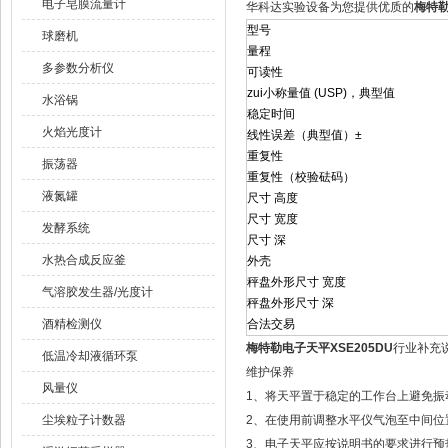
电子皂膜流量计
华科达实验设备为您提供优质的
梅特勒
型号
球磨机
量程
多参数分析仪
可读性
zui小称量值 (USP)，典型值
水浴锅
稳定时间
火焰光度计
线性误差（典型值）±
重复性
振荡器
重复性（校验砝码）
液氮罐
尺寸 高度
尺寸 宽度
发酵系统
尺寸 深
水热合成反应釜
外壳
秤盘外形尺寸 宽度
气溶胶发生器/光度计
秤盘外形尺寸 深
酒精检测仪
合法交易
梅特勒电子天平XSE205DU
行业补充
低温冷却液循环泵
维护保养
风量仪
1、将天平置于稳定的工作台上避免振
尘埃粒子计数器
2、在使用前调整水平仪气泡至中间位
3、电子天平应按说明书的要求进行预