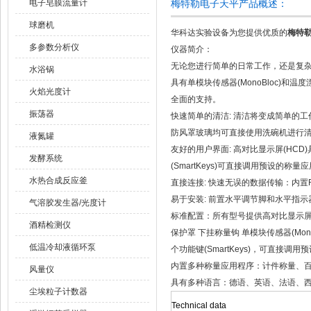
电子皂膜流量计
梅特勒电子天平产品概述：
球磨机
华科达实验设备为您提供优质的
梅特勒
多参数分析仪
仪器简介：
无论您进行简单的日常工作，还是复杂的
水浴锅
具有单模块传感器(MonoBloc)和温
火焰光度计
全面的支持。
振荡器
快速简单的清洁: 清洁将变成简单的工
防风罩玻璃均可直接使用洗碗机进行
液氮罐
友好的用户界面: 高对比显示屏(HC
发酵系统
(SmartKeys)可直接调用预设的称量
水热合成反应釜
直接连接: 快速无误的数据传输：内置
易于安装: 前置水平调节脚和水平指示器
气溶胶发生器/光度计
标准配置：所有型号提供高对比显示屏(
酒精检测仪
保护罩 下挂称量钩 单模块传感器(Mono
低温冷却液循环泵
个功能键(SmartKeys)，可直接
内置多种称量应用程序：计件称量、
风量仪
具有多种语言：德语、英语、法语、
尘埃粒子计数器
Technical data