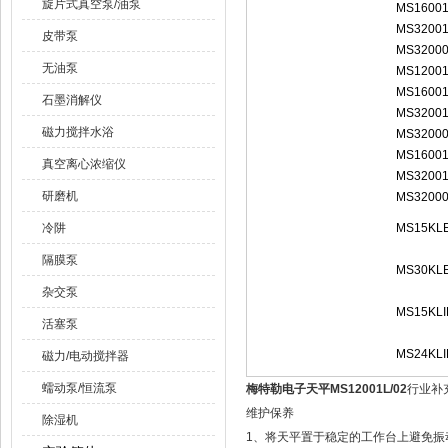
旋片式真空泵/油泵
MS16001
MS32001
皮带泵
MS32000
无油泵
MS12001
MS16001
石墨消解仪
MS32001
磁力搅拌水浴
MS32000
MS16001
真空离心浓缩仪
MS32001
研磨机
MS32000
冷阱
MS15KL
隔膜泵
MS30KL
杂交泵
MS15KLI
活塞泵
MS24KLI
磁力/电动搅拌器
蠕动泵/恒流泵
梅特勒电子天平MS12001L/02
行业补
维护保养
除湿机
1、将天平置于稳定的工作台上避免振