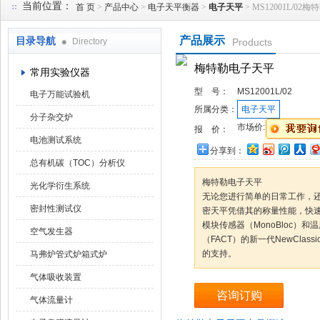
当前位置：
首 页
>
产品中心
>
电子天平衡器
>
电子天平
> MS12001L/0
产品展示
目录导航
Directory
Products
武汉华科达实验设备有限公司
梅特勒电子天平
常用实验仪器
型 号：
MS12001L/02
电子万能试验机
所属分类：
电子天平
分子杂交炉
市场价:
报 价：
电池测试系统
分享到：
总有机碳（TOC）分析仪
梅特勒电子天平
光化学衍生系统
无论您进行简单的日常工作，还是复
密封性测试仪
密天平凭借其的称量性能，快
模块传感器（MonoBloc）
空气发生器
（FACT）的新一代NewCla
的支持。
马弗炉管式炉箱式炉
气体吸收装置
咨询订购
气体流量计