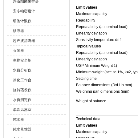
浮游细菌采样器
Limit values
安东帕密度计
Maximum capacity
Readability
细胞计数仪
Repeatability (at nominal load)
移液器
Linearity deviation
Sensitivity temperature drift
超声波清洗器
Typical values
灭菌器
Repeatability (at nominal load)
Linearity deviation
生物安全柜
USP Minimum Weight 1)
水份分析仪
Minimum weight (acc. to 1%, k=2, typ
Settling time
净化工作台
Balance dimensions (DxH in mm)
旋转蒸发仪
Weighing pan dimensions (mm)
水份测定仪
Weight of balance
单吹风淋室
Technical data
纯水器
Limit values
纯水蒸馏器
Maximum capacity