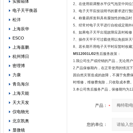
实验箱体
2、在使用前调整水平仪气泡至中间位
电子天平衡器
3、电子天平应按说明书的要求进行预
4、称量易挥发和具有腐蚀性的物品时
松洋
5、经常对电子天平进行自校或定期外
上海辰华
6、如果电子天平出现故障应及时检修，
ESCO
7、操作天平不可过载使用以免损坏天
8、若长期不用电子天平时应暂时收藏
上海嘉鹏
MS12001L/02
售后服务政策：
杭州博日
1.我公司生产或经销的产品，无论用
密理博
2.产品保修期内，在正常使用的情况
力康
因自然灾害造成的故障，不属于免费
时维修，维修费免除，只收取成本费
青岛海尔
3.本公司售后服务产品，保修期均为1
上海天能
天大天发
产品：
仪电物光
北京凯奥
您的单位：
显微镜