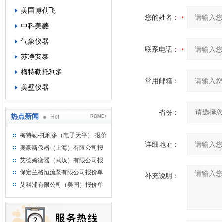
美国博勒飞
您的姓名：
中科美菱
气象仪器
联系电话：
苏净安泰
梅特勒托利多
常用邮箱：
美壁仪器
省份：
热点新闻
Hot
ROME+
梅特勒-托利多（电子天平） 报价
详细地址：
单
奥豪斯仪器（上海）有限公司报
价单
艾德姆衡器（武汉）有限公司报
价单
保定兰格恒流泵有限公司报价单
补充说明：
艾科浦有限公司（美国）报价单