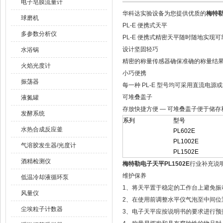
电子皂膜流量计
华科达实验设备为您提供优质的
梅特勒
球磨机
PL-E 便携式天平
多参数分析仪
PL-E 便携式精密天平随时随地实现
设计坚固轻巧
水浴锅
精密的称量传感器确保准确的称量结
火焰光度计
小巧便携
振荡器
每一种 PL-E 型号均可采用直流电源
可堆叠盖子
液氮罐
存放快捷方便 — 可堆叠盖子便于储存
发酵系统
系列
型号
水热合成反应釜
PL602E
PL1002E
气溶胶发生器/光度计
PL1502E
酒精检测仪
梅特勒电子天平PL1502E
行业补充说
维护保养
低温冷却液循环泵
1、将天平置于稳定的工作台上避免振
风量仪
2、在使用前调整水平仪气泡至中间位
尘埃粒子计数器
3、电子天平应按说明书的要求进行预