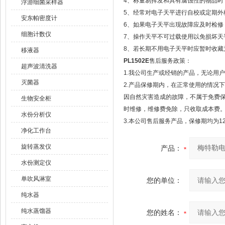
4、称量易挥发和具有腐蚀性的物品时
浮游细菌采样器
5、经常对电子天平进行自校或定期外
安东帕密度计
6、如果电子天平出现故障应及时检修，
细胞计数仪
7、操作天平不可过载使用以免损坏天
8、若长期不用电子天平时应暂时收藏
移液器
PL1502E
售后服务政策：
超声波清洗器
1.我公司生产或经销的产品，无论用
灭菌器
2.产品保修期内，在正常使用的情况
因自然灾害造成的故障，不属于免费
生物安全柜
时维修，维修费免除，只收取成本费
水份分析仪
3.本公司售后服务产品，保修期均为1
净化工作台
旋转蒸发仪
产品：
水份测定仪
单吹风淋室
您的单位：
纯水器
纯水蒸馏器
您的姓名：