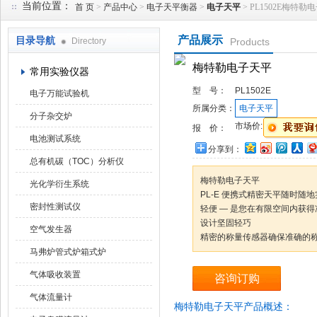
当前位置：
首 页
>
产品中心
>
电子天平衡器
>
电子天平
> PL1502E梅特勒
产品展示
目录导航
Directory
Products
武汉华科达实验设备有限公司
梅特勒电子天平
常用实验仪器
型 号：
PL1502E
电子万能试验机
所属分类：
电子天平
分子杂交炉
市场价:
报 价：
电池测试系统
分享到：
总有机碳（TOC）分析仪
梅特勒电子天平
光化学衍生系统
PL-E 便携式精密天平随时随
密封性测试仪
轻便 — 是您在有限空间内获
设计坚固轻巧
空气发生器
精密的称量传感器确保准确的
马弗炉管式炉箱式炉
气体吸收装置
咨询订购
气体流量计
梅特勒电子天平产品概述：