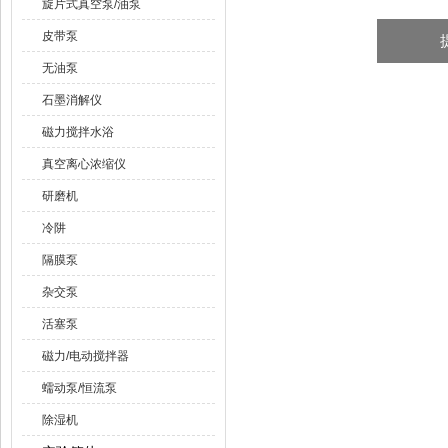
旋片式真空泵/油泵
皮带泵
无油泵
石墨消解仪
磁力搅拌水浴
真空离心浓缩仪
研磨机
冷阱
隔膜泵
杂交泵
活塞泵
磁力/电动搅拌器
蠕动泵/恒流泵
除湿机