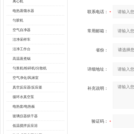
离心机
电热蒸馏水器
联系电话：
匀胶机
空气自净器
常用邮箱：
洁净采样车
洁净工作台
省份：
高温蒸煮锅
匀浆机/粉碎机/分散机
详细地址：
空气净化/风淋室
真空反应器/反应釜
补充说明：
循环水真空泵
电热套/电热板
玻璃仪器烘干器
验证码：
低温搅拌反应浴