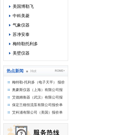
美国博勒飞
中科美菱
气象仪器
苏净安泰
梅特勒托利多
美壁仪器
热点新闻
Hot
ROME+
梅特勒-托利多（电子天平） 报价
单
奥豪斯仪器（上海）有限公司报
价单
艾德姆衡器（武汉）有限公司报
价单
保定兰格恒流泵有限公司报价单
艾科浦有限公司（美国）报价单