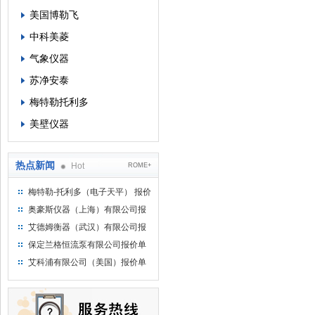
美国博勒飞
中科美菱
气象仪器
苏净安泰
梅特勒托利多
美壁仪器
热点新闻
Hot
ROME+
梅特勒-托利多（电子天平） 报价
单
奥豪斯仪器（上海）有限公司报
价单
艾德姆衡器（武汉）有限公司报
价单
保定兰格恒流泵有限公司报价单
艾科浦有限公司（美国）报价单