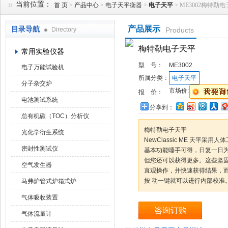
当前位置：
首 页
>
产品中心
>
电子天平衡器
>
电子天平
> ME3002梅特勒
产品展示
目录导航
Directory
Products
武汉华科达实验设备有限公司
梅特勒电子天平
常用实验仪器
型 号：
ME3002
电子万能试验机
所属分类：
电子天平
分子杂交炉
市场价:
报 价：
电池测试系统
分享到：
总有机碳（TOC）分析仪
梅特勒电子天平
光化学衍生系统
NewClassic ME 天平
密封性测试仪
基本功能唾手可得，日复一日为
但您还可以获得更多。这些坚
空气发生器
直观操作，并快速获得结果，
按 动一键就可以进行内部校准
马弗炉管式炉箱式炉
气体吸收装置
咨询订购
气体流量计