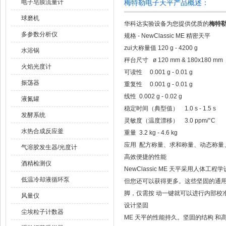
电子皂膜流量计
梅特勒电子天平产品概述：
球磨机
华科达实验设备为您提供优质的
梅特勒
多参数分析仪
规格 - NewClassic ME 精密天平
zui大称量值 120 g - 4200 g
水浴锅
秤台尺寸 ø 120 mm & 180x180 mm
火焰光度计
可读性 0.001 g - 0.01 g
振荡器
重复性 0.001 g - 0.01 g
线性 0.002 g - 0.02 g
液氮罐
稳定时间（典型值） 1.0 s - 1.5 s
发酵系统
灵敏度（温度漂移） 3.0 ppm/°C
水热合成反应釜
重量 3.2 kg - 4.6 kg
应用 配方称量、求和称量、动态称量
气溶胶发生器/光度计
高效便捷的性能
酒精检测仪
NewClassic ME 天平采用人
低温冷却液循环泵
但您还可以获得更多。这些坚固的通用
脚，仅需按 动一键就可以进行内部校
风量仪
设计坚固
尘埃粒子计数器
ME 天平的性能持久。坚固的结构 和