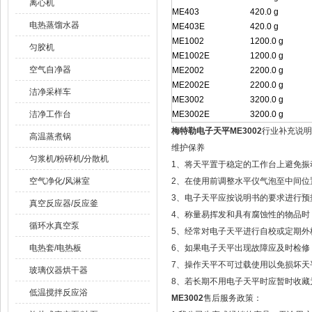
离心机
ME403
420.0 g
电热蒸馏水器
ME403E
420.0 g
ME1002
1200.0 g
匀胶机
ME1002E
1200.0 g
空气自净器
ME2002
2200.0 g
ME2002E
2200.0 g
洁净采样车
ME3002
3200.0 g
洁净工作台
ME3002E
3200.0 g
梅特勒电子天平ME3002
行业补充说明
高温蒸煮锅
维护保养
匀浆机/粉碎机/分散机
1、将天平置于稳定的工作台上避免振
空气净化/风淋室
2、在使用前调整水平仪气泡至中间位
3、电子天平应按说明书的要求进行预
真空反应器/反应釜
4、称量易挥发和具有腐蚀性的物品时
循环水真空泵
5、经常对电子天平进行自校或定期外
电热套/电热板
6、如果电子天平出现故障应及时检修，
7、操作天平不可过载使用以免损坏天
玻璃仪器烘干器
8、若长期不用电子天平时应暂时收藏
低温搅拌反应浴
ME3002
售后服务政策：