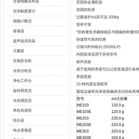
浮游细菌采样器
坚固的金属机架
加固的机身
安东帕密度计
过载保护zui高可达 100kg
细胞计数仪
简单可靠
移液器
*的称量技术确保稳定与精确的称量结
快速而可靠的结果
超声波清洗器
日期与时间标识 (ISO/GLP)
灭菌器
内部校准适用于所有型号
生物安全柜
操作高效
易于使用的界面可以让您直接进行各
水份分析仪
界面直观
净化工作台
10 种内置应用程序
旋转蒸发仪
圆弧边缘和光滑表面确保清洁轻松简
型号
zui大容量
水份测定仪
ME103
120.0 g
单吹风淋室
ME103E
120.0 g
ME203
220.0 g
纯水器
ME203E
220.0 g
纯水蒸馏器
ME303
320.0 g
ME303E
320.0 g