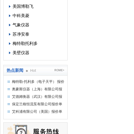
美国博勒飞
中科美菱
气象仪器
苏净安泰
梅特勒托利多
美壁仪器
热点新闻
Hot
ROME+
梅特勒-托利多（电子天平） 报价
单
奥豪斯仪器（上海）有限公司报
价单
艾德姆衡器（武汉）有限公司报
价单
保定兰格恒流泵有限公司报价单
艾科浦有限公司（美国）报价单