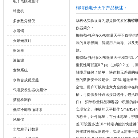
电子皂膜流量计
梅特勒电子天平产品概述：
球磨机
华科达实验设备为您提供优质的
梅特勒
多参数分析仪
仪器简介：
水浴锅
梅特勒-托利多XP6微量天平不仅提供杰
火焰光度计
置的显示界面、智能用户向导、以及无需
效。
振荡器
梅特勒-托利多XP6微量天平和XP2
液氮罐
重复性可低至0.7 μg（加载0.2 
发酵系统
触摸屏确保了简单、快速和无差错的称量
整的数据安全和记录。XP6U超微量天
水热合成反应釜
全性。用户可以将注意力全部集中在样品
气溶胶发生器/光度计
槽，可提供多种通讯接口选件，包括以
酒精检测仪
件）: 消除称量样品和容器中积聚的静电
实现安全、便捷的天平操作 Smart
低温冷却液循环泵
方称量，计件称量，百分比称量，密度测
风量仪
差 可设置多达10个特定功能的快捷键 
尘埃粒子计数器
外接红外感应器选件，实现无需用手接触的称