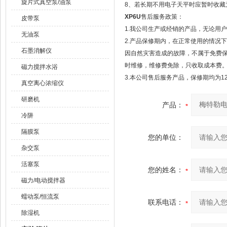
旋片式真空泵/油泵
8、若长期不用电子天平时应暂时收藏
XP6U
售后服务政策：
皮带泵
1.我公司生产或经销的产品，无论用
无油泵
2.产品保修期内，在正常使用的情况
石墨消解仪
因自然灾害造成的故障，不属于免费
时维修，维修费免除，只收取成本费
磁力搅拌水浴
3.本公司售后服务产品，保修期均为1
真空离心浓缩仪
研磨机
产品：
冷阱
隔膜泵
您的单位：
杂交泵
活塞泵
您的姓名：
磁力/电动搅拌器
蠕动泵/恒流泵
联系电话：
除湿机