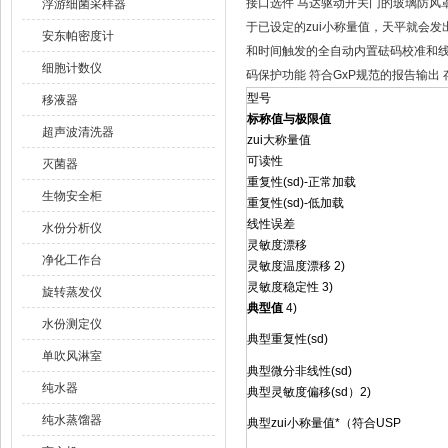
接口选件 马达驱动开关门的玻璃防风罩 
浮游细菌采样器
于已设定的zui小称量值，天平就会发
安东帕密度计
和时间触发的全自动内置砝码校准和线性
细胞计数仪
码保护功能 符合GxP规范的报告输
型号
移液器
标称值与极限值
超声波清洗器
zui大称量值
可读性
灭菌器
重复性(sd)-正常加载
生物安全柜
重复性(sd)-低加载
线性误差
水份分析仪
灵敏度漂移
净化工作台
灵敏度温度漂移 2)
灵敏度稳定性 3)
旋转蒸发仪
典型值
4)
水份测定仪
典型重复性(sd)
单吹风淋室
典型微分非线性(sd)
纯水器
典型灵敏度偏移(sd）2)
纯水蒸馏器
典型zui小称量值*（符合USP