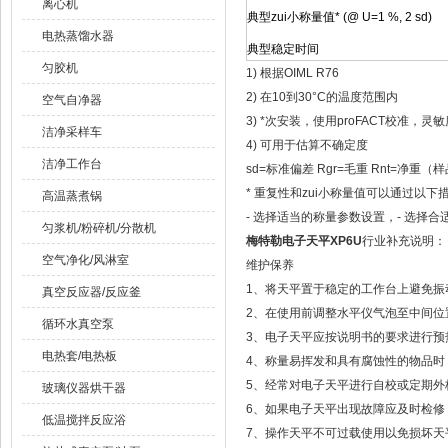
离心机
典型zui小称量值* (@ U=1 %, 2 sd)
电热蒸馏水器
典型稳定时间
匀胶机
1) 根据OIML R76
2) 在10到30°C的温度范围内
空气自净器
3) *次安装，使用proFACT校准，灵
洁净采样车
4) 可用于估算不确定度
洁净工作台
sd=标准偏差 Rgr=毛重 Rnt=净重（
* 重复性和zui小称量值可以通过以下
高温蒸煮锅
- 选择适当的称量参数设置，- 选择
匀浆机/粉碎机/分散机
梅特勒电子天平XP6U
行业补充说明：
空气净化/风淋室
维护保养
1、将天平置于稳定的工作台上避免振
真空反应器/反应釜
2、在使用前调整水平仪气泡至中间位
循环水真空泵
3、电子天平应按说明书的要求进行预
电热套/电热板
4、称量易挥发和具有腐蚀性的物品时
5、经常对电子天平进行自校或定期外
玻璃仪器烘干器
6、如果电子天平出现故障应及时检修，
低温搅拌反应浴
7、操作天平不可过载使用以免损坏天